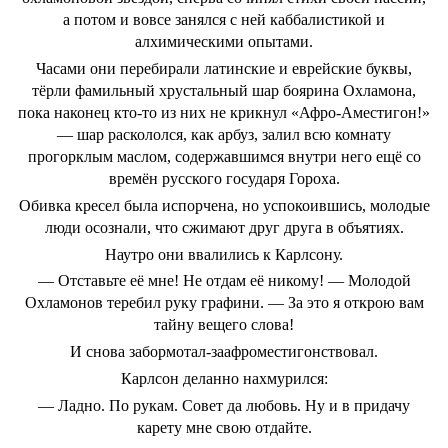
а потом и вовсе занялся с ней каббалистикой и
алхимическими опытами.
Часами они перебирали латинские и еврейские буквы,
тёрли фамильный хрустальный шар боярина Охламона,
пока наконец кто-то из них не крикнул «Афро-Аместигон!»
― шар раскололся, как арбуз, залил всю комнату
прогорклым маслом, содержавшимся внутри него ещё со
времён русского государя Гороха.
Обивка кресел была испорчена, но успокоившись, молодые
люди осознали, что сжимают друг друга в объятиях.
Наутро они ввалились к Карлсону.
― Отставьте её мне! Не отдам её никому! ― Молодой
Охламонов теребил руку графини. ― За это я открою вам
тайну вещего слова!
И снова забормотал-заафроместигонствовал.
Карлсон деланно нахмурился:
― Ладно. По рукам. Совет да любовь. Ну и в придачу
карету мне свою отдайте.