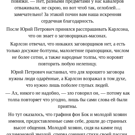
повязки. ― Нет, разными предметами у нас кавалеров
отваживали, не скрою, но вот чтоб так, оглоблей…
замечательно! За этакий почин вам наша искренняя
сердечная благодарность.
После Юрий Петрович принялся расспрашивать Карлсона,
что он знает о заговорщиках-масонах.
Карлсон отвечал, что никаких заговорщиков нет, а есть
только досужие болтуны, малолетние прапорщики, числом
не более сотни, а также народные толпы, что норовят
повторить любую нелепицу.
Юрий Петрович настаивал, что для хорошего заговора
нужны люди одарённые, а Карлсон возражал в том духе,
что нужно лишь поболее глупых людей.
― Ах, никого не надобно, ― зло говорил он, ― потому как
толпа повторяет что угодно, лишь бы сами слова ей были
приятны.
Но тут оказалось, что графиня фон Бок и молодой хозяин
имения, предоставленные сами себе, дошли до странных
высот общения. Молодой хозяин, сидя на камне под
охламоновой звездой, сперва сочинял стихи своей пассии,