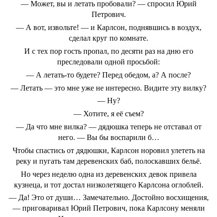
― Может, вы и летать пробовали? ― спросил Юрий
Петрович.
― А вот, извольте! ― и Карлсон, поднявшись в воздух,
сделал круг по комнате.
И с тех пор гость пропал, по десяти раз на дню его
преследовали одной просьбой:
― А летать-то будете? Перед обедом, а? А после?
― Летать ― это мне уже не интересно. Видите эту вилку?
― Ну?
― Хотите, я её съем?
― Да что мне вилка? ― дядюшка теперь не отставал от
него. ― Вы бы воспарили б…
Чтобы спастись от дядюшки, Карлсон норовил улететь на
реку и пугать там деревенских баб, полоскавших бельё.
Но через неделю одна из деревенских девок привела
кузнеца, и тот достал низколетящего Карлсона оглоблей.
― Да! Это от души… Замечательно. Достойно восхищения,
― приговаривал Юрий Петрович, пока Карлсону меняли