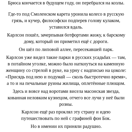
Брюса кончается в будущем году, он перебрался на козлы.
Где-то под Смоленском карета уронила колесо в русскую
грязь, и кучер, философски подперев голову кулаком,
уставился вдаль.
Карлсон пошёл, зачерпывая ботфортами жижу, к барскому
дому, который он приметил ещё с дороги.
Он шёл по липовой аллее, пересекавшей парк.
Карлсон уже видел такие парки в русских усадьбах ― там,
в потайном уголке, можно было наткнуться на каменную
женщину со стрелой в руке, на урну с надписью на цоколе:
«Присядь под нею и подумай ― сколь быстротечно время»,
а то и на печальные руины жилища, оплетённые плющом.
Здесь и вовсе над воротами висела масонская звезда,
кованная неловким кузнецом, отчего все лучи у неё были
розны.
Карлсон ещё раз проклял эту страну и идею
путешествовать по ней с графиней фон Бок.
Но в имении их приняли радушно.