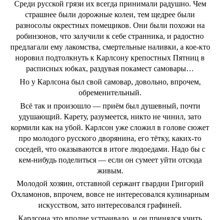
Среди русской грязи их всегда принимали радушно. Чем
страшнее были дорожные колеи, тем щедрее были
разносолы окрестных помещиков. Они были похожи на
робинзонов, что залучили к себе странника, и радостно
предлагали ему лакомства, смертельные наливки, а кое-кто
норовил подтолкнуть к Карлсону крепостных Пятниц в
расписных юбках, раздувая покамест самовары…
Но у Карлсона был свой самовар, довольно, впрочем,
обременительный.
Всё так и произошло ― приём был душевный, почти
удушающий. Карету, разумеется, никто не чинил, зато
кормили как на убой. Карлсон уже сложил в голове сюжет
про молодого русского дворянина, его тётку, каких-то
соседей, что оказываются в итоге людоедами. Надо бы с
кем-нибудь поделиться ― если он сумеет уйти отсюда
живым.
Молодой хозяин, отставной сержант гвардии Григорий
Охламонов, впрочем, вовсе не интересовался кулинарным
искусством, зато интересовался графиней.
Карлсона это вполне устраивало, и он принялся учить