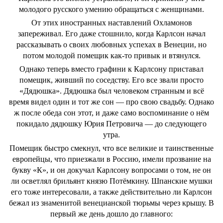
молодого русского умению обращаться с женщинами.
От этих иностранных наставлений Охламонов
запереживал. Его даже стошнило, когда Карлсон начал
рассказывать о своих любовных успехах в Венеции, но
потом молодой помещик как-то привык и втянулся.
Однако теперь вместо графини к Карлсону приставал
помещик, живший по соседству. Его все звали просто
«Дядюшка». Дядюшка был человеком странным и всё
время видел один и тот же сон ― про свою свадьбу. Однако
ж после обеда сон этот, и даже само воспоминание о нём
покидало дядюшку Юрия Петровича ― до следующего
утра.
Помещик быстро смекнул, что все великие и таинственные
европейцы, что приезжали в Россию, имели прозвание на
букву «К», и он докучал Карлсону вопросами о том, не он
ли осветлял брильянт князю Потёмкину. Шпанские мушки
его тоже интересовали, а также действительно ли Карлсон
бежал из знаменитой венецианской тюрьмы через крышу. В
первый же день дошло до главного: