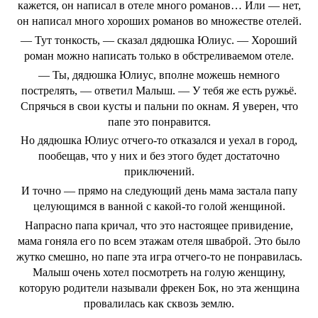
кажется, он написал в отеле много романов… Или ― нет,
он написал много хороших романов во множестве отелей.
― Тут тонкость, ― сказал дядюшка Юлиус. ― Хороший
роман можно написать только в обстреливаемом отеле.
― Ты, дядюшка Юлиус, вполне можешь немного
пострелять, ― ответил Малыш. ― У тебя же есть ружьё.
Спрячься в свои кусты и пальни по окнам. Я уверен, что
папе это понравится.
Но дядюшка Юлиус отчего-то отказался и уехал в город,
пообещав, что у них и без этого будет достаточно
приключений.
И точно ― прямо на следующий день мама застала папу
целующимся в ванной с какой-то голой женщиной.
Напрасно папа кричал, что это настоящее привидение,
мама гоняла его по всем этажам отеля шваброй. Это было
жутко смешно, но папе эта игра отчего-то не понравилась.
Малыш очень хотел посмотреть на голую женщину,
которую родители называли фрекен Бок, но эта женщина
провалилась как сквозь землю.