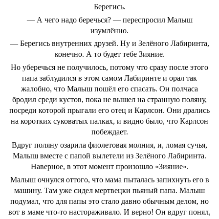
Берегись.
― А чего надо беречься? ― переспросил Малыш
изумлённо.
― Берегись внутренних друзей. Ну и Зелёного Лабиринта,
конечно. А то будет тебе Зияние.
Но уберечься не получилось, потому что сразу после этого
папа заблудился в этом самом Лабиринте и орал так
жалобно, что Малыш пошёл его спасать. Он полчаса
бродил среди кустов, пока не вышел на странную поляну,
посреди которой прыгали его отец и Карлсон. Они дрались
на коротких суковатых палках, и видно было, что Карлсон
побеждает.
Вдруг поляну озарила фиолетовая молния, и, ломая сучья,
Малыш вместе с папой вылетели из Зелёного Лабиринта.
Наверное, в этот момент произошло «Зияние».
Малыш очнулся оттого, что мама пыталась запихнуть его в
машину. Там уже сидел мертвецки пьяный папа. Малыш
подумал, что для папы это стало давно обычным делом, но
вот в маме что-то настораживало. И верно! Он вдруг понял,