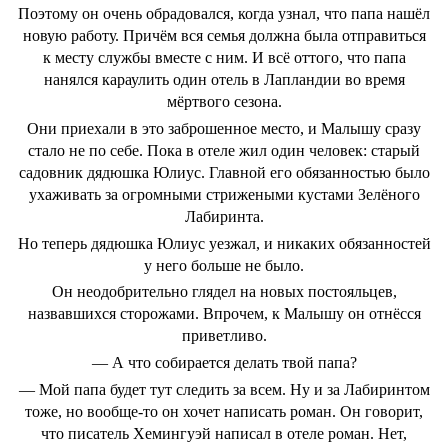
Поэтому он очень обрадовался, когда узнал, что папа нашёл
новую работу. Причём вся семья должна была отправиться
к месту службы вместе с ним. И всё оттого, что папа
нанялся караулить один отель в Лапландии во время
мёртвого сезона.
Они приехали в это заброшенное место, и Малышу сразу
стало не по себе. Пока в отеле жил один человек: старый
садовник дядюшка Юлиус. Главной его обязанностью было
ухаживать за огромными стрижеными кустами Зелёного
Лабиринта.
Но теперь дядюшка Юлиус уезжал, и никаких обязанностей
у него больше не было.
Он неодобрительно глядел на новых постояльцев,
назвавшихся сторожами. Впрочем, к Малышу он отнёсся
приветливо.
― А что собирается делать твой папа?
― Мой папа будет тут следить за всем. Ну и за Лабиринтом
тоже, но вообще-то он хочет написать роман. Он говорит,
что писатель Хемингуэй написал в отеле роман. Нет,