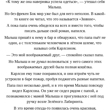
«К тому же она наверняка успела одеться», ― утешал себя
Малыш.
Но без фрекен Бок мир уже был для него неполон. В какой-
то книге он читал, что это называется «Зияние».
А пока папа очень обиделся на всех и вместо того, чтобы
писать дальше свой роман, напился.
Малыш пришёл к нему в бар и обнаружил, что папа пьёт не
один, а с толстеньким человечком в лётном шлеме, что
называл себя Карлсоном.
― Это мой воображаемый друг, ― спокойно сказал папа.
Но Малыш и не думал волноваться: у него самого этих
воображаемых друзей была полная кошёлка.
Карлсон ему тоже понравился, и они втроём чуть не
устроили в баре пожар, пробуя поджигать разные напитки.
Папа пил несколько дней, и в это время Малыш повсюду
видел Карлсона. Он уже не сидел рядом с папой, а
познакомился с мамой Малыша и прогуливался с ней под
ручку возле Зелёного Лабиринта.
В это время откуда-то появилась очень красивая,