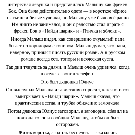
интересная девушка и представилась Малышу как фрекен
Бок. Она была действительно одета ― в короткое чёрное
платьице и белые чулочки, но Малышу уже было всё равно.
Им никто не занимался, и он с радостью стал играть с
фрекен Бок в «Найди шарик» и «Птичка и яблоки».
Иногда Малыш видел, как совершенно очумелый папа
бегает по коридорам с топором. Малыш думал, что папа,
наверное, принялся писать русский роман. А в русском
романе всегда есть топоры и всяческая суета.
Так дни тянулись за днями, и Малыш очень удивился, когда
в отеле зазвонил телефон.
Это был дядюшка Юлиус.
Он выслушал Малыша и завистливо спросил, как часто тот
выигрывает в «Найди шарик». Малыш сказал, что
практически всегда, и трубка обиженно замолчала.
Потом дядюшка Юлиус заговорил, а заговорив, сбавил на
полтона голос и сообщил Малышу, чтобы он был
осторожен.
― Жизнь коротка, а ты так беспечен. ― сказал он. ―