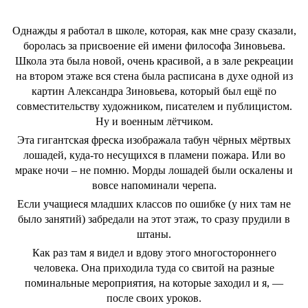
Однажды я работал в школе, которая, как мне сразу сказали,
боролась за присвоение ей имени философа Зиновьева.
Школа эта была новой, очень красивой, а в зале рекреации
на втором этаже вся стена была расписана в духе одной из
картин Александра Зиновьева, который был ещё по
совместительству художником, писателем и публицистом.
Ну и военным лётчиком.
Эта гигантская фреска изображала табун чёрных мёртвых
лошадей, куда-то несущихся в пламени пожара. Или во
мраке ночи – не помню. Морды лошадей были оскалены и
вовсе напоминали черепа.
Если учащиеся младших классов по ошибке (у них там не
было занятий) забредали на этот этаж, то сразу прудили в
штаны.
Как раз там я видел и вдову этого многостороннего
человека. Она приходила туда со свитой на разные
поминальные мероприятия, на которые заходил и я, —
после своих уроков.