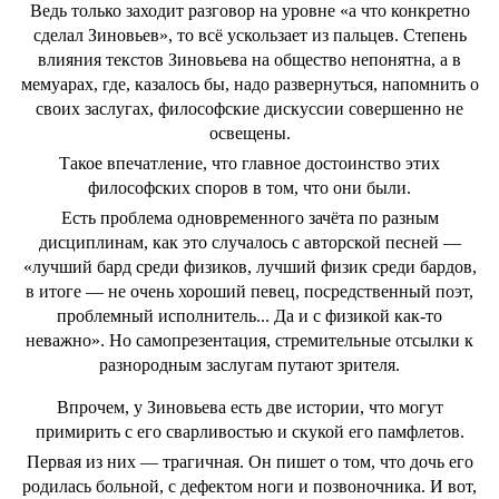
Ведь только заходит разговор на уровне «а что конкретно
сделал Зиновьев», то всё ускользает из пальцев. Степень
влияния текстов Зиновьева на общество непонятна, а в
мемуарах, где, казалось бы, надо развернуться, напомнить о
своих заслугах, философские дискуссии совершенно не
освещены.
Такое впечатление, что главное достоинство этих
философских споров в том, что они были.
Есть проблема одновременного зачёта по разным
дисциплинам, как это случалось с авторской песней —
«лучший бард среди физиков, лучший физик среди бардов,
в итоге — не очень хороший певец, посредственный поэт,
проблемный исполнитель... Да и с физикой как-то
неважно». Но самопрезентация, стремительные отсылки к
разнородным заслугам путают зрителя.
Впрочем, у Зиновьева есть две истории, что могут
примирить с его сварливостью и скукой его памфлетов.
Первая из них — трагичная. Он пишет о том, что дочь его
родилась больной, с дефектом ноги и позвоночника. И вот,