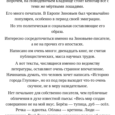
Впрочем, на Новодевичьем кладбище стоит кенотаф всё с
теми же мёртвыми лошадями.
Его много печатали. В Европе Зиновьев был чрезвычайно
популярен, особенно в период своей эмиграции.
Но это политическая и социальная составляющие его
образа.
Интересно сосредоточиться именно на Зиновьеве-писателе,
а не на прочих его ипостасях.
Написано им очень много: двенадцать книг, не считая
публицистических, масса научных трудов.
А вот тексты, числящиеся именно по ведомству
литературы, оставляют очень странное впечатление.
Начинаешь думать, что человек хочет написать «Историю
города Глупова», но из под пера выходит что-то очень
скучное, не в меру назидательное.
Нет печальнее для собственно писателя, чем публичные
обличения в духе известной пьесы: «Весь мир создан
совершенно не на мой вкус. Берёза — тупица, дуб — осёл.
Речка — идиотка. Облака — кретины. Люди —