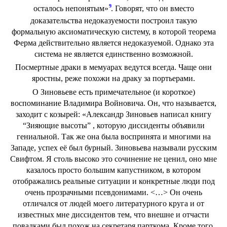
9
осталось непонятым»
. Говорят, что он вместо
доказательства недоказуемости построил такую
формальную аксиоматическую систему, в которой теорема
Ферма действительно является недоказуемой. Однако эта
система не является единственно возможной.
Посмертные драки в мемуарах ведутся всегда. Чаще они
яростны, реже похожи на драку за портьерами.
О Зиновьеве есть примечательное (и короткое)
воспоминание Владимира Войновича. Он, что называется,
заходит с козырей: «Александр Зиновьев написал книгу
“Зияющие высоты” , которую диссиденты объявили
гениальной. Так же она была воспринята и многими на
Западе, успех её был бурный. Зиновьева называли русским
Свифтом. Я столь высоко это сочинение не ценил, оно мне
казалось просто большим капустником, в котором
отображались реальные ситуации и конкретные люди под
очень прозрачными псевдонимами. <…> Он очень
отличался от людей моего литературного круга и от
известных мне диссидентов тем, что внешне и отчасти
повадками был похож на секретаря парткома. Кроме того,