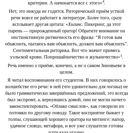
4
критерии. А начинается все с этого»
.
Нет, это никуда не годится. Риторический приём устной
речи вовсе не работает в литературе. Более того, сразу
всплывает другая цитата: «
Хигинс.
Пикеринг, да этот
парень — прирожденный оратор! Обратите внимание на
инстинктивную ритмичность его фразы: “Я готов вам
объяснить, пытаюсь вам объяснить, должен вам объяснить”.
Сентиментальная риторика. Вот что значит примесь
5
уэльской крови. Попрошайничество и жульничество»
.
Речь именно о приёме, конечно, а не о самом Зиновьеве в
целом.
Я читал воспоминания его студентов. В них говорилось о
волшебстве его речи: в ней (что удивительно для логика) не
было грамматически завершённых предложений, это всегда
был экспромт, а, вернувшись домой, они не могли ничего
законспектировать. «Облако смыслов», как говорили их
потомки по другому поводу. Такое восприятие бывает у
толпы, слушающей хорошего оратора на митинге: напор,
удачное словцо, метафора, и вот уже слушатели готовы
идти куда угодно.