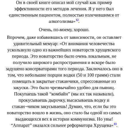
Он в своей книге описал мой случай как пример
эффективности его методов лечения. Я у него был
единственным пациентом, полностью излечившимся от
12
алкоголизма»
.
Очень, по-моему, хорошо.
Впрочем, даже избавившись от зависимости, он оставляет
удивительный мемуар: «От внимания человечества
ускользнуло одно из важнейших новаторств хрущевского
периода. Это новаторство было очень локальным, не
получило широкого распространения и вскоре было
задушено консерваторами того периода. Заключалось оно в
том, что небольшие порции водки (50 и 100 грамм) стали
помещать в закрытые стаканчики, спрессованные из
закуски. Это было чрезвычайно удобно для пьяниц.
Покупаешь такой “комбайн” (мы их так называли),
прокусываешь дырочку, высасываешь водку и
стакан¬чиком закусываешь! Думаю, что, если бы это
новаторство вошло в жизнь, оно стало бы одной из самых
выдающихся вех в истории коммунизма. Но увы!
13
“Аппарат” оказался сильнее реформатора Хрущева»
.