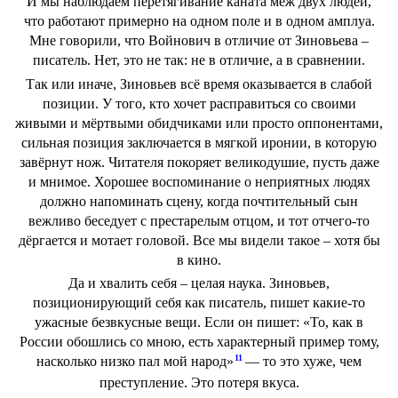
И мы наблюдаем перетягивание каната меж двух людей,
что работают примерно на одном поле и в одном амплуа.
Мне говорили, что Войнович в отличие от Зиновьева –
писатель. Нет, это не так: не в отличие, а в сравнении.
Так или иначе, Зиновьев всё время оказывается в слабой
позиции. У того, кто хочет расправиться со своими
живыми и мёртвыми обидчиками или просто оппонентами,
сильная позиция заключается в мягкой иронии, в которую
завёрнут нож. Читателя покоряет великодушие, пусть даже
и мнимое. Хорошее воспоминание о неприятных людях
должно напоминать сцену, когда почтительный сын
вежливо беседует с престарелым отцом, и тот отчего-то
дёргается и мотает головой. Все мы видели такое – хотя бы
в кино.
Да и хвалить себя – целая наука. Зиновьев,
позиционирующий себя как писатель, пишет какие-то
ужасные безвкусные вещи. Если он пишет: «То, как в
России обошлись со мною, есть характерный пример тому,
11
насколько низко пал мой народ»
— то это хуже, чем
преступление. Это потеря вкуса.