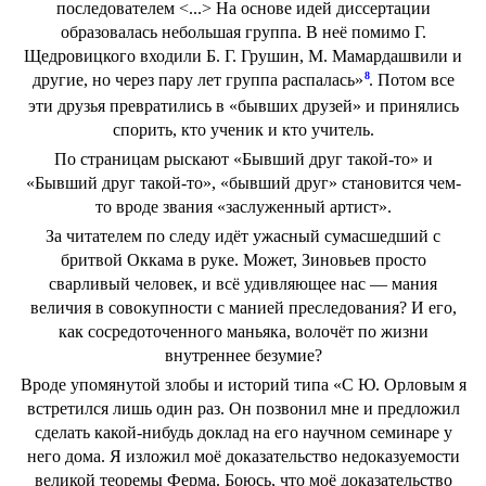
последователем <...> На основе идей диссертации
образовалась небольшая группа. В неё помимо Г.
Щедровицкого входили Б. Г. Грушин, М. Мамардашвили и
8
другие, но через пару лет группа распалась»
. Потом все
эти друзья превратились в «бывших друзей» и принялись
спорить, кто ученик и кто учитель.
По страницам рыскают «Бывший друг такой-то» и
«Бывший друг такой-то», «бывший друг» становится чем-
то вроде звания «заслуженный артист».
За читателем по следу идёт ужасный сумасшедший с
бритвой Оккама в руке. Может, Зиновьев просто
сварливый человек, и всё удивляющее нас — мания
величия в совокупности с манией преследования? И его,
как сосредоточенного маньяка, волочёт по жизни
внутреннее безумие?
Вроде упомянутой злобы и историй типа «С Ю. Орловым я
встретился лишь один раз. Он позвонил мне и предложил
сделать какой-нибудь доклад на его научном семинаре у
него дома. Я изложил моё доказательство недоказуемости
великой теоремы Ферма. Боюсь, что моё доказательство