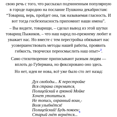
свою речь с того, что рассказал подчиненным популярную
в городе пародию на послание Пушкина декабристам:
“Товарищ, верь, пройдет она, так называемая гласность. И
вот тогда госбезопасность припомнит наши имена”.
– Вы видите, товарищи, – сделал вывод из этой шутки
товарищ Пыжиков, – что наш народ по-прежнему любит и
уважает нас. Но вместе с тем перестройка обязывает нас
усовершенствовать методы нашей работы, проявить
2
гибкость, творчески переосмыслить наш опыт»
.
Само стихотворение приписывают разным людям —
вплоть до Губермана, но фиксировано оно здесь.
Но нет, идея не нова, всё уже было сто лет назад:
Дух свободы... К перестройке
Вся страна стремится,
Полицейский в грязной Мойке
Хочет утопиться.
Не топись, охранный воин,-
Воля улыбнётся!
Полицейский! Будь покоен:
3
Старый гнёт вернётся...