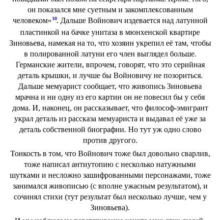
он показался мне суетным и закомплексованным
10
человеком»
. Дальше Войнович издевается над латунной
пластинкой на бачке унитаза в мюнхенской квартире
Зиновьева, намекая на то, что хозяин укрепил её там, чтобы
в полированной латуни его член выглядел больше.
Германские жители, впрочем, говорят, что это серийная
деталь крышки, и лучше бы Войновичу не позориться.
Дальше мемуарист сообщает, что живопись Зиновьева
мрачна и ни одну из его картин он не повесил бы у себя
дома. И, наконец, он рассказывает, что философ-эмигрант
украл деталь из рассказа мемуариста и выдавал её уже за
деталь собственной биографии. Но тут уж одно слово
против другого.
Тонкость в том, что Войнович тоже был довольно сварлив,
тоже написал антиутопию с несколько натужными
шутками и несложно зашифрованными персонажами, тоже
занимался живописью (с вполне ужасным результатом), и
сочинял стихи (тут результат был несколько лучше, чем у
Зиновьева).