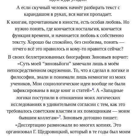
А если скучный человек начнёт разбирать текст с
карандашом в руках, вся магия пропадает.
К книгам, прочитанным в юности, есть особая любовь. Но
нужно понять, где кончается ностальгия, кончается
функция времени, и начинается любовь к собственно
тексту. Хорошо бы спокойно, без снобизма, понять —
отчего всё это нравилось и кому-то нравится сейчас?
В своих беллетризованных биографиях Зиновьев ворчит:
«Суть моей “зиновьйоги” замечали лишь в моём
непосредственном окружении. То, что я сделал в логике и
философии, знали и понимали лишь немногие из моих
учеников, Мои социологические идеи вообще не были
6
зафиксированы в виде книг и статей»
. А «Западные
логики поступили в отношении моих логических
исследованиях в удивительном согласии с тем, как это
требовалось советским властям и их помощникам — моим
7
бывшим коллегам»
. Зиновьев дотошно пишет:
«Диссертацию размножали во многих копиях. Это
организовал Г. Щедровицкий, который в те годы был моим