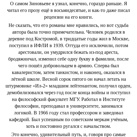
О самом Зиновьеве я узнал, конечно, гораздо раньше. Я
читал его прозу ещё в восьмидесятые, и как-то даже писал
рецензии на его книги.
Не сказать, что его романы мне нравились, но вот судьба
автора была точно примечательна. Человек родился в
деревне под Костромой, в тридцатые годы жил в Москве,
поступил в ИФЛИ в 1939. Оттуда его исключили, потом
арестовали, он умудрился бежать из-под ареста,
бродяжничал, изменил себе одну букву в фамилии, после
чего пошёл добровольцем в армию. Сперва был
кавалеристом, затем танкистом, и наконец, оказался в
лётной школе. Весной сорок пятого он начал летать на
штурмовике «Ил-2» младшим лейтенантом, получил орден,
демобилизовался через год после конца войны и поступил
на философский факультет МГУ. Работал в Институте
философии, преподавал в университете, занимался
логикой. В 1966 году стал профессором и заведовал
кафедрой. Был успешным по советским меркам учёным,
хоть и постоянно ругался с начальством.
Это конечно, удивительный путь, и, говоря про самые