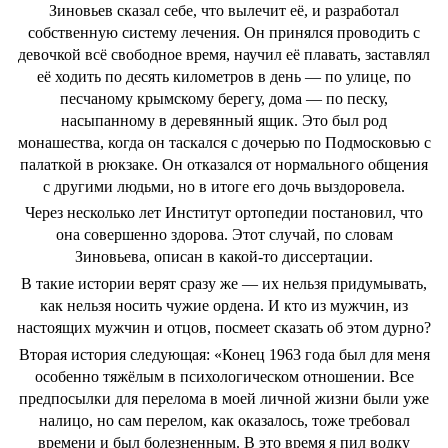
Зиновьев сказал себе, что вылечит её, и разработал
собственную систему лечения. Он принялся проводить с
девочкой всё свободное время, научил её плавать, заставлял
её ходить по десять километров в день — по улице, по
песчаному крымскому берегу, дома — по песку,
насыпанному в деревянный ящик. Это был род
монашества, когда он таскался с дочерью по Подмосковью с
палаткой в рюкзаке. Он отказался от нормального общения
с другими людьми, но в итоге его дочь выздоровела.
Через несколько лет Институт ортопедии постановил, что
она совершенно здорова. Этот случай, по словам
Зиновьева, описан в какой-то диссертации.
В такие истории верят сразу же — их нельзя придумывать,
как нельзя носить чужие ордена. И кто из мужчин, из
настоящих мужчин и отцов, посмеет сказать об этом дурно?
Вторая история следующая: «Конец 1963 года был для меня
особенно тяжёлым в психологическом отношении. Все
предпосылки для перелома в моей личной жизни были уже
налицо, но сам перелом, как оказалось, тоже требовал
времени и был болезненным. В это время я пил водку