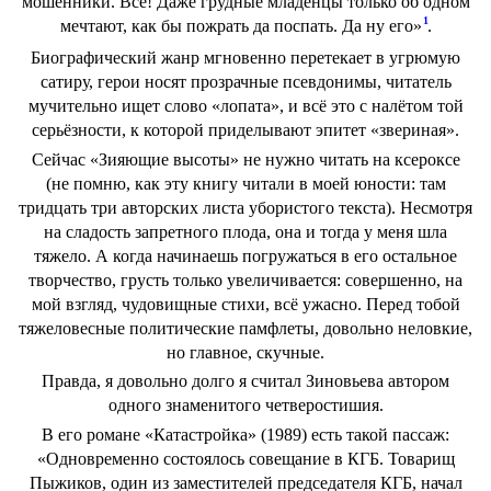
мошенники. Все! Даже грудные младенцы только об одном
1
мечтают, как бы пожрать да поспать. Да ну его»
.
Биографический жанр мгновенно перетекает в угрюмую
сатиру, герои носят прозрачные псевдонимы, читатель
мучительно ищет слово «лопата», и всё это с налётом той
серьёзности, к которой приделывают эпитет «звериная».
Сейчас «Зияющие высоты» не нужно читать на ксероксе
(не помню, как эту книгу читали в моей юности: там
тридцать три авторских листа убористого текста). Несмотря
на сладость запретного плода, она и тогда у меня шла
тяжело. А когда начинаешь погружаться в его остальное
творчество, грусть только увеличивается: совершенно, на
мой взгляд, чудовищные стихи, всё ужасно. Перед тобой
тяжеловесные политические памфлеты, довольно неловкие,
но главное, скучные.
Правда, я довольно долго я считал Зиновьева автором
одного знаменитого четверостишия.
В его романе «Катастройка» (1989) есть такой пассаж:
«Одновременно состоялось совещание в КГБ. Товарищ
Пыжиков, один из заместителей председателя КГБ, начал