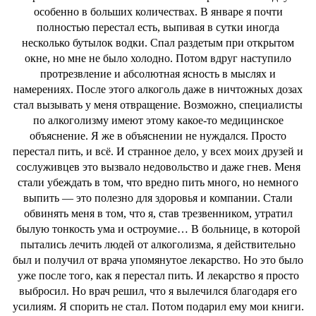
особенно в больших количествах. В январе я почти
полностью перестал есть, выпивая в сутки иногда
несколько бутылок водки. Спал раздетым при открытом
окне, но мне не было холодно. Потом вдруг наступило
протрезвление и абсолютная ясность в мыслях и
намерениях. После этого алкоголь даже в ничтожных дозах
стал вызывать у меня отвращение. Возможно, специалисты
по алкоголизму имеют этому какое-то медицинское
объяснение. Я же в объяснении не нуждался. Просто
перестал пить, и всё. И странное дело, у всех моих друзей и
сослуживцев это вызвало недовольство и даже гнев. Меня
стали убеждать в том, что вредно пить много, но немного
выпить — это полезно для здоровья и компании. Стали
обвинять меня в том, что я, став трезвенником, утратил
былую тонкость ума и остроумие… В больнице, в которой
пытались лечить людей от алкоголизма, я действительно
был и получил от врача упомянутое лекарство. Но это было
уже после того, как я перестал пить. И лекарство я просто
выбросил. Но врач решил, что я вылечился благодаря его
усилиям. Я спорить не стал. Потом подарил ему мои книги.