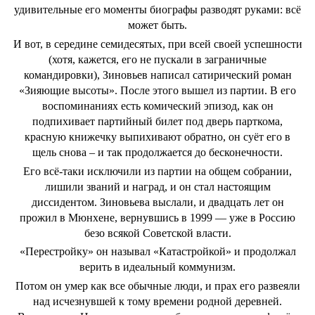
удивительные его моменты биографы разводят руками: всё
может быть.
И вот, в середине семидесятых, при всей своей успешности
(хотя, кажется, его не пускали в заграничные
командировки), Зиновьев написал сатирический роман
«Зияющие высоты». После этого вышел из партии. В его
воспоминаниях есть комический эпизод, как он
подпихивает партийный билет под дверь парткома,
красную книжечку выпихивают обратно, он суёт его в
щель снова – и так продолжается до бесконечности.
Его всё-таки исключили из партии на общем собрании,
лишили званий и наград, и он стал настоящим
диссидентом. Зиновьева выслали, и двадцать лет он
прожил в Мюнхене, вернувшись в 1999 — уже в Россию
безо всякой Советской власти.
«Перестройку» он называл «Катастройкой» и продолжал
верить в идеальный коммунизм.
Потом он умер как все обычные люди, и прах его развеяли
над исчезнувшей к тому времени родной деревней.