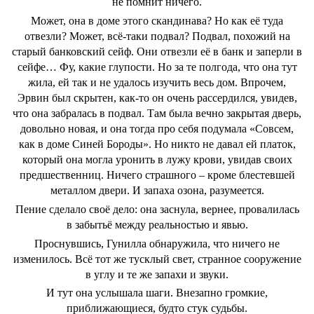
не помнит ничего.
Может, она в доме этого скандинава? Но как её туда
отвезли? Может, всё-таки подвал? Подвал, похожий на
старый банковский сейф. Они отвезли её в банк и заперли в
сейфе… Фу, какие глупости. Но за те полгода, что она тут
жила, ей так и не удалось изучить весь дом. Впрочем,
Эрвин был скрытен, как-то он очень рассердился, увидев,
что она забралась в подвал. Там была вечно закрытая дверь,
довольно новая, и она тогда про себя подумала «Совсем,
как в доме Синей Бороды». Но никто не давал ей платок,
который она могла уронить в лужу крови, увидав своих
предшественниц. Ничего страшного – кроме блестевшей
металлом двери. И запаха озона, разумеется.
Пение сделало своё дело: она заснула, вернее, провалилась
в забытьё между реальностью и явью.
Проснувшись, Гунилла обнаружила, что ничего не
изменилось. Всё тот же тусклый свет, странное сооружение
в углу и те же запахи и звуки.
И тут она услышала шаги. Внезапно громкие,
приближающиеся, будто стук судьбы.