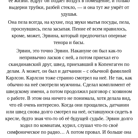
её жизни. Вдруг он подаёт воздух в помещение, и только
выдерни трубки, разбей стекло, — и она тут же умрёт от
удушья.
Она пела всегда, на кухне, под звуки мытья посуды, пела,
проснувшись, пела засыпая. Пение её всем нравилось,
кроме, может, Эрвина, который предпочитал оперные
тенора и басы.
Эрвин, это точно Эрвин. Накануне он был как-то
непривычно ласков с ней, а потом приехал его
скандинавский друг, швед, приехавший в Копенгаген по
делам. А может, он был и датчанин – с обычной фамилией
Карлсон. Карлсон тоже странно смотрел на неё. Не так, как
обычно на неё смотрели мужчины. Сделал комплимент её
шведскому имени, а потом продолжил разговор с хозяином
о работе. В этом она ничего не понимала, хотя делала вид,
что ей очень интересно. Когда они прощались, датчанин
или швед снова долго смотрел на неё, оставшуюся сидеть в
кресле, будто зная что-то об её будущей судьбе. Эрвин долго
ходил по комнатам, курил, слушал что-то своё
симфоническое по радио… А потом провал. И больше она