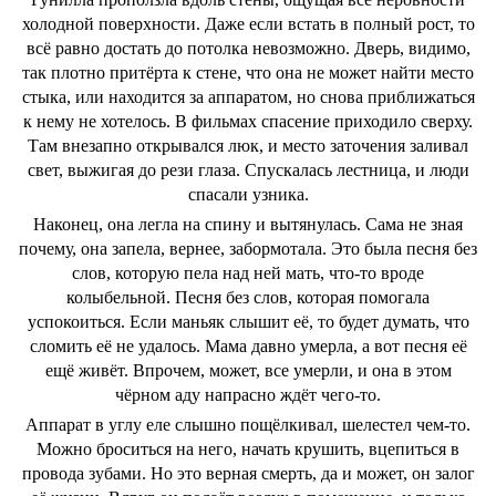
холодной поверхности. Даже если встать в полный рост, то
всё равно достать до потолка невозможно. Дверь, видимо,
так плотно притёрта к стене, что она не может найти место
стыка, или находится за аппаратом, но снова приближаться
к нему не хотелось. В фильмах спасение приходило сверху.
Там внезапно открывался люк, и место заточения заливал
свет, выжигая до рези глаза. Спускалась лестница, и люди
спасали узника.
Наконец, она легла на спину и вытянулась. Сама не зная
почему, она запела, вернее, забормотала. Это была песня без
слов, которую пела над ней мать, что-то вроде
колыбельной. Песня без слов, которая помогала
успокоиться. Если маньяк слышит её, то будет думать, что
сломить её не удалось. Мама давно умерла, а вот песня её
ещё живёт. Впрочем, может, все умерли, и она в этом
чёрном аду напрасно ждёт чего-то.
Аппарат в углу еле слышно пощёлкивал, шелестел чем-то.
Можно броситься на него, начать крушить, вцепиться в
провода зубами. Но это верная смерть, да и может, он залог