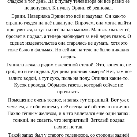
сладкое в тот день. Да к пульту телевизора он всё равно её
не допускал. К пульту Эрвин её ревновал.
Эрвин. Наверняка Эрвин это всё и задумал. Он как-то
странно глядел на неё накануне. Впрочем, она могла выйти
прогуляться, и тут на неё напал маньяк. Маньяк хватает её,
бросает в подвал, а теперь наблюдает за ней через глазок. О
сценах издевательства она старалась не думать, хотя это
тоже было в фильмах. Но сейчас на теле не было никаких
следов.
Гунилла лежала рядом с железной стеной. Это, конечно, не
гроб, но и не подвал. Депривационная камера? Нет, там всё
залито водой, а тут сухо, пыль на полу. Опилки какие-то.
Кусок провода. Обрывок газеты, который сейчас не
прочитать.
Помещение очень тесное, и запах тут странный. Вот уж с
чем-чем, а с обонянием у неё всегда всё обстояло отлично.
Пахло тёплым железом, и в это вплетался ещё один запах:
тонкий, не сказать, что неприятный. Затхлый подвал
пахнет не так.
Такой запах был у старого телевизора, со стороны задней