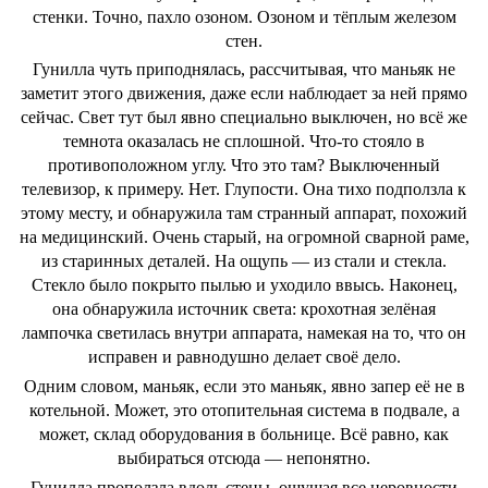
стенки. Точно, пахло озоном. Озоном и тёплым железом
стен.
Гунилла чуть приподнялась, рассчитывая, что маньяк не
заметит этого движения, даже если наблюдает за ней прямо
сейчас. Свет тут был явно специально выключен, но всё же
темнота оказалась не сплошной. Что-то стояло в
противоположном углу. Что это там? Выключенный
телевизор, к примеру. Нет. Глупости. Она тихо подползла к
этому месту, и обнаружила там странный аппарат, похожий
на медицинский. Очень старый, на огромной сварной раме,
из старинных деталей. На ощупь — из стали и стекла.
Стекло было покрыто пылью и уходило ввысь. Наконец,
она обнаружила источник света: крохотная зелёная
лампочка светилась внутри аппарата, намекая на то, что он
исправен и равнодушно делает своё дело.
Одним словом, маньяк, если это маньяк, явно запер её не в
котельной. Может, это отопительная система в подвале, а
может, склад оборудования в больнице. Всё равно, как
выбираться отсюда — непонятно.
Гунилла проползла вдоль стены, ощущая все неровности