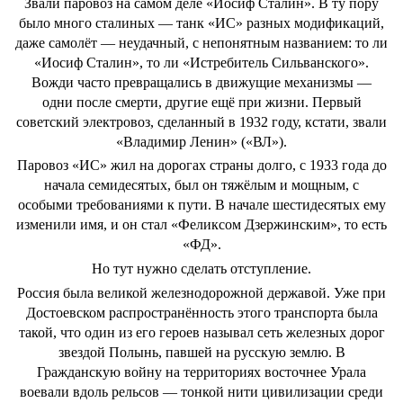
Звали паровоз на самом деле «Иосиф Сталин». В ту пору
было много сталиных — танк «ИС» разных модификаций,
даже самолёт — неудачный, с непонятным названием: то ли
«Иосиф Сталин», то ли «Истребитель Сильванского».
Вожди часто превращались в движущие механизмы —
одни после смерти, другие ещё при жизни. Первый
советский электровоз, сделанный в 1932 году, кстати, звали
«Владимир Ленин» («ВЛ»).
Паровоз «ИС» жил на дорогах страны долго, с 1933 года до
начала семидесятых, был он тяжёлым и мощным, с
особыми требованиями к пути. В начале шестидесятых ему
изменили имя, и он стал «Феликсом Дзержинским», то есть
«ФД».
Но тут нужно сделать отступление.
Россия была великой железнодорожной державой. Уже при
Достоевском распространённость этого транспорта была
такой, что один из его героев называл сеть железных дорог
звездой Полынь, павшей на русскую землю. В
Гражданскую войну на территориях восточнее Урала
воевали вдоль рельсов — тонкой нити цивилизации среди