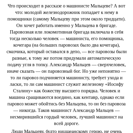
Что происходит в рассказе о машинисте Мальцеве? А вот
что: молодой железнодорожник попадает к нему в
помощники (самому Мальцеву при этом около тридцати).
Он хочет работать именно у Мальцева в бригаде.
Паровозная или локомотивная бригада включала в себя
тогда несколько человек — машиниста, его помощника,
кочегара (на больших паровозах было два кочегара),
смазчика, который оставался в депо, — все паровозы были
разные, к тому же потом придумали автоматическую
подачу угля в топку. Александр Мальцев — сверхчеловек,
иначе сказать — он паровозный бог. Но уже непонятно —
то ли паровоз подчиняется машинисту, требует ухода и
ласки, то ли сам машинист служит железному «Иосифу
Сталину» как божеству высшего порядка. Человек и
машина сращиваются воедино, как кентавр, однако если
паровоз может обойтись без Мальцева, то он без паровоза
— никогда. Таков машинист Александр Мальцев —
несмирившийся гордый человек, лучший машинист на
всей дороге.
Люди Мальцеву, будто ницшеанскому герою, не очень