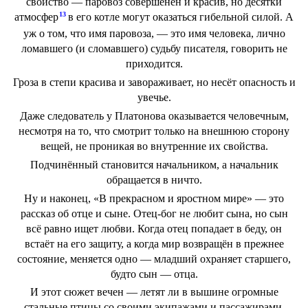
свойство — паровоз совершенен и красив, но десятки
13
атмосфер
в его котле могут оказаться гибельной силой. А
уж о том, что имя паровоза, — это имя человека, лично
ломавшего (и сломавшего) судьбу писателя, говорить не
приходится.
Гроза в степи красива и завораживает, но несёт опасность и
увечье.
Даже следователь у Платонова оказывается человечным,
несмотря на то, что смотрит только на внешнюю сторону
вещей, не проникая во внутренние их свойства.
Подчинённый становится начальником, а начальник
обращается в ничто.
Ну и наконец, «В прекрасном и яростном мире» — это
рассказ об отце и сыне. Отец-бог не любит сына, но сын
всё равно ищет любви. Когда отец попадает в беду, он
встаёт на его защиту, а когда мир возвращён в прежнее
состояние, меняется одно — младший охраняет старшего,
будто сын — отца.
И этот сюжет вечен — летят ли в вышине огромные
стальные птицы со своими экипажами и пассажирами,