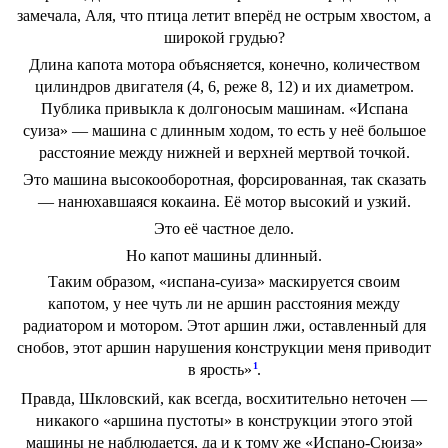
замечала, Аля, что птица летит вперёд не острым хвостом, а
широкой грудью?
Длина капота мотора объясняется, конечно, количеством
цилиндров двигателя (4, 6, реже 8, 12) и их диаметром.
Публика привыкла к долгоносым машинам. «Испана
суиза» — машина с длинным ходом, то есть у неё большое
расстояние между нижней и верхней мертвой точкой.
Это машина высокооборотная, форсированная, так сказать
— нанюхавшаяся кокаина. Её мотор высокий и узкий.
Это её частное дело.
Но капот машины длинный.
Таким образом, «испана-суиза» маскируется своим
капотом, у нее чуть ли не аршин расстояния между
радиатором и мотором. Этот аршин лжи, оставленный для
снобов, этот аршин нарушения конструкции меня приводит
1
в ярость»
.
Правда, Шкловский, как всегда, восхитительно неточен —
никакого «аршина пустоты» в конструкции этого этой
машины не наблюдается, да и к тому же «Испано-Сюиза»