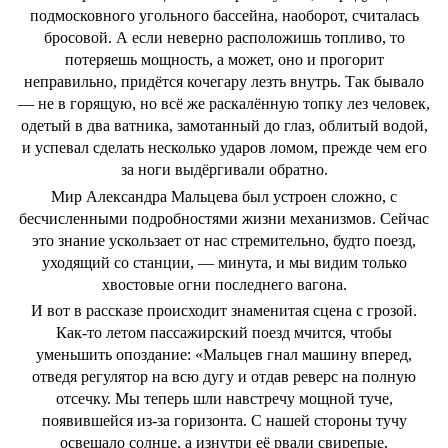
подмосковного угольного бассейна, наоборот, считалась
бросовой. А если неверно расположишь топливо, то
потеряешь мощность, а может, оно и прогорит
неправильно, придётся кочегару лезть внутрь. Так бывало
— не в горящую, но всё же раскалённую топку лез человек,
одетый в два ватника, замотанный до глаз, облитый водой,
и успевал сделать несколько ударов ломом, прежде чем его
за ноги выдёргивали обратно.
Мир Александра Мальцева был устроен сложно, с
бесчисленными подробностями жизни механизмов. Сейчас
это знание ускользает от нас стремительно, будто поезд,
уходящий со станции, — минута, и мы видим только
хвостовые огни последнего вагона.
И вот в рассказе происходит знаменитая сцена с грозой.
Как-то летом пассажирский поезд мчится, чтобы
уменьшить опоздание: «Мальцев гнал машину вперед,
отведя регулятор на всю дугу и отдав реверс на полную
отсечку. Мы теперь шли навстречу мощной туче,
появившейся из-за горизонта. С нашей стороны тучу
освещало солнце, а изнутри её рвали свирепые,