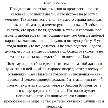
тайги и болот.
Победившая новая власть решила произвести нового
человека. Его выковывали, и это похоже на работу с
железом. Так закалялась сталь, так вместо сердца появлялся
пламенный мотор, а вместо рук — крылья. «Я забыл
сказать, что кроме поля, деревни, матери и колокольного
звона, я любил еще (и чем больше живу, тем больше люблю)
паровозы, машины, ноющий гудок и потную работу. Я уже
тогда понял, что всё делается, а не само родится, и долго
думал, что и детей где-то делают под большим гудком, а не
3
мать из живота вынимает»
, — вспоминал Платонов.
Поэтому паровоз был идеальным символом этой жизни и
движения к ней — «Наш паровоз вперёд летит, в коммуне
остановка». Сам Платонов говорит: «Революция — как
4
паровоз. И революционеры должны быть машинистами»
.
Только так думал молодой человек Андрей Климентов, а
вот в конце тридцатых писатель Платонов думает
несколько иначе. Он понимает, что машинное
преобразование мира не так уж тесно связано с улучшением
человека.