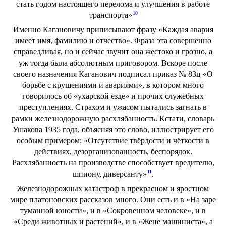
стать годом настоящего перелома и улучшения в работе
10
транспорта»
Именно Кагановичу приписывают фразу «Каждая авария
имеет имя, фамилию и отчество». Фраза эта совершенно
справедливая, но и сейчас звучит она жестоко и грозно, а
уж тогда была абсолютным приговором. Вскоре после
своего назначения Каганович подписал приказ № 83ц «О
борьбе с крушениями и авариями», в котором много
говорилось об «ухарской езде» и прочих служебных
преступлениях. Страхом и ужасом пытались загнать в
рамки железнодорожную расхлябанность. Кстати, словарь
Ушакова 1935 года, объясняя это слово, иллюстрирует его
особым примером: «Отсутствие твёрдости и чёткости в
действиях, дезорганизованность, беспорядок.
Расхлябанность на производстве способствует вредителю,
11
шпиону, диверсанту»
.
Железнодорожных катастроф в прекрасном и яростном
мире платоновских рассказов много. Они есть и в «На заре
туманной юности», и в «Сокровенном человеке», и в
«Среди животных и растений», и в «Жене машиниста», а