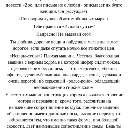
повести «Zoo, или письма не о любви» описывает их будто
женщин. Он рассуждает:
«Поговорим лучше об автомобильных марках.
Тебе нравится «Испана-суиза»?
Напрасно! Не выдавай себя.
Ты любишь дорогие вещи и найдешь в магазине самое
дорогое, если даже спутать ночью все этикетки цен.
«Испана-суиза»? Плохая машина. Честная, благородная
машина с верным ходом, на которой шофер сидит боком,
щеголяя своим бессилием, — это «мерседес», «бенц»,
«фиат», «делоне-бельвиль», «паккард», «рено», «делаж» и
очень дорогой, но серьезный «рольс-ройс», обладающий
необыкновенно гибким ходом.
У всех этих машин конструкция корпуса выявляет строение
мотора и передачи и, кроме того, рассчитана на
наименьшее сопротивление воздуха. Гоночные машины
обыкновенно имеют длинные носы, высокие спереди; это
объясняется тем, что именно такая форма, при большой
скорости, дает наименьшее сопротивление среды. Ведь ты