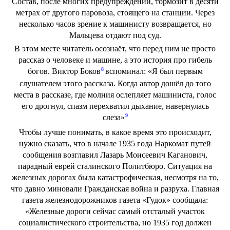
Состав, после многих предупреждений, тормозит в десяти
метрах от другого паровоза, стоящего на станции. Через
несколько часов зрение к машинисту возвращается, но
Мальцева отдают под суд.
В этом месте читатель осознаёт, что перед ним не просто
рассказ о человеке и машине, а это история про гибель
8
богов. Виктор Боков
вспоминал: «Я был первым
слушателем этого рассказа. Когда автор дошёл до того
места в рассказе, где молния ослепляет машиниста, голос
его дрогнул, спазм перехватил дыхание, навернулась
9
слеза»
Чтобы лучше понимать, в какое время это происходит,
нужно сказать, что в начале 1935 года Наркомат путей
сообщения возглавил Лазарь Моисеевич Каганович,
парадный еврей сталинского Политбюро. Ситуация на
железных дорогах была катастрофическая, несмотря на то,
что давно миновали Гражданская война и разруха. Главная
газета железнодорожников газета «Гудок» сообщала:
«Железные дороги сейчас самый отсталый участок
социалистического строительства, но 1935 год должен