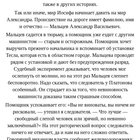
также в других историях.
Так или иначе, мир Иосифа начинает давить на мир
Александра. Происшествие на дороге имеет фамилию, имя
и отчество — Мальцев Александр Васильевич.
Мальцев садится в тюрьму, а помощник уже ездит с другим
машинистом — старым и осторожным. Помощник хочет
выручить прежнего начальника и вспоминает об установке
Тесла, которая есть в областном городе. Мальцева проводят
рядом с установкой и дают без предупреждения разряд.
Судебный эксперимент доказывает, что человек мог
ослепнуть от молнии, но на этот раз Мальцев слепнет
бесповоротно. Надо сказать, что следователь у Платонова
особенный. Он страдает из-за того, что невиновность
машиниста доказана таким страшным способом.
Помощник успокаивает его: «Вы не виноваты, вы ничем не
рисковали, — утешил я следователя. — Что лучше —
свободный слепой человек или зрячий, но невинно
заключённый?» На этот риторический вопрос следователь
ничего не отвечает, да и нам на него сложно ответить.
Говорящий механизм власти сообщает железнодорожнику,