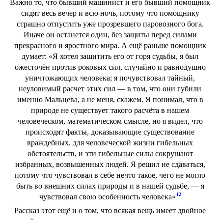
Важно то, что бывший машинист и его бывший помощник
сидят весь вечер и всю ночь, потому что помощнику
страшно отпустить уже прозревшего паровозного бога.
Иначе он останется один, без защиты перед силами
прекрасного и яростного мира. А ещё раньше помощник
думает: «Я хотел защитить его от горя судьбы, я был
ожесточён против роковых сил, случайно и равнодушно
уничтожающих человека; я почувствовал тайный,
неуловимый расчет этих сил — в том, что они губили
именно Мальцева, а не меня, скажем. Я понимал, что в
природе не существует такого расчёта в нашем
человеческом, математическом смысле, но я видел, что
происходят факты, доказывающие существование
враждебных, для человеческой жизни гибельных
обстоятельств, и эти гибельные силы сокрушают
избранных, возвышенных людей. Я решил не сдаваться,
потому что чувствовал в себе нечто такое, чего не могло
быть во внешних силах природы и в нашей судьбе, — я
12
чувствовал свою особенность человека»
Рассказ этот ещё и о том, что всякая вещь имеет двойное