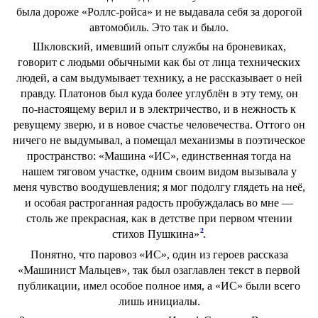
была дороже «Роллс-ройса» и не выдавала себя за дорогой
автомобиль. Это так и было.
Шкловский, имевший опыт службы на броневиках,
говорит с людьми обычными как бы от лица технических
людей, а сам выдумывает технику, а не рассказывает о ней
правду. Платонов был куда более углублён в эту тему, он
по-настоящему верил и в электричество, и в нежность к
ревущему зверю, и в новое счастье человечества. Оттого он
ничего не выдумывал, а помещал механизмы в поэтическое
пространство: «Машина «ИС», единственная тогда на
нашем тяговом участке, одним своим видом вызывала у
меня чувство воодушевления; я мог подолгу глядеть на неё,
и особая растроганная радость пробуждалась во мне —
столь же прекрасная, как в детстве при первом чтении
2
стихов Пушкина»
.
Понятно, что паровоз «ИС», один из героев рассказа
«Машинист Мальцев», так был озаглавлен текст в первой
публикации, имел особое полное имя, а «ИС» были всего
лишь инициалы.