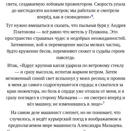
света, создаваемую лобовым прожектором. Скорость упала
до шестидесяти километров; мы работали и смотрели
6
вперёд, как в сновидении»
.
Тут нужно вмешаться и сказать, что пыльная буря у Андрея
Платонова — всё равно что метель у Пушкина. Это
пространство страшных чудес и недобрых неожиданностей.
Затемнение, вой и перемещение массы мелких частиц,
будто кружение бесов, переменяют сюжет и судьбы героев
навсегда.
Итак, «Вдруг крупная капля ударила по ветровому стеклу
— и сразу высохла, испитая жарким ветром. Затем
мгновенный синий свет вспыхнул у моих ресниц и проник
в меня до самого содрогнувшегося сердца; я схватился за
кран инжектора, но боль в сердце уже отошла от меня, и я
сразу поглядел в сторону Мальцева — он смотрел вперёд и
7
вёл машину, не изменившись в лице»
На самом деле машинист слепнет, но не понимает, что
случилось, и ведёт курьерский поезд в воображаемом и
предполагаемом мире машиниста Александра Мальцева.