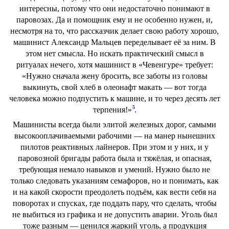
интересны, потому что они недостаточно понимают в
паровозах. Да и помощник ему и не особенно нужен, и,
несмотря на то, что рассказчик делает свою работу хорошо,
машинист Александр Мальцев переделывает её за ним. В
этом нет смысла. Но искать практический смысл в
ритуалах нечего, хотя машинист в «Чевенгуре» требует:
«Нужно сначала жену бросить, все заботы из головы
выкинуть, свой хлеб в олеонафт макать — вот тогда
человека можно подпустить к машине, и то через десять лет
5
терпения!»
.
Машинисты всегда были элитой железных дорог, самыми
высокооплачиваемыми рабочими — на манер нынешних
пилотов реактивных лайнеров. При этом и у них, и у
паровозной бригады работа была и тяжёлая, и опасная,
требующая немало навыков и умений. Нужно было не
только следовать указаниям семафоров, но и понимать, как
и на какой скорости преодолеть подъём, как вести себя на
поворотах и спусках, где поддать пару, что сделать, чтобы
не выбиться из графика и не допустить аварии. Уголь был
тоже разным — ценился жаркий уголь, а продукция