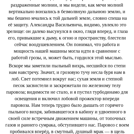
раздраженные молнии, и мы видели, как мечи молний
вертикально вонзались в безмолвную дальнюю землю, и
мы бешено мчались к той дальней земле, словно спеша на
её защиту. Александра Васильевича, видимо, увлекло это
зрелище: он далеко высунулся в окно, глядя вперед, и глаза
его, привыкшие к дыму, к огню и пространству, блестели
сейчас воодушевлением. Он понимал, что работа и
мощность нашей машины могла идти в сравнение с
работой грозы, и, может быть, гордился этой мыслью.
Вскоре мы заметили пыльный вихрь, несшийся по степи
нам навстречу. Значит, и грозовую тучу несла буря нам в
лоб. Свет потемнел вокруг нас; сухая земля и степной
песок засвистели и заскрежетали по железному телу
паровоза; видимости не стало, и я пустил турбодинамо для
освещения и включил лобовой прожектор впереди
паровоза. Нам теперь трудно было дышать от горячего
пыльного вихря, забивавшегося в кабину и удвоенного в
своей силе встречным движением машины, от топочных
газов и раннего сумрака, обступившего нас. Паровоз с воем
пробивался вперёд, в смутный, душный мрак — в щель