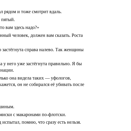
ал рядом и тоже смотрит вдаль.
 пятый.
о вам здесь надо?»
нный человек, должен вам сказать. Роста
ко застёгнута справа налево. Так женщины
а у него уже застёгнута правильно. Я бы
инации.
лько она видела таких — уфологов,
жется, он не собирался её убивать после
ашиным.
 миски с макаронами по-флотски.
испытал, помню, что сразу есть нельзя.