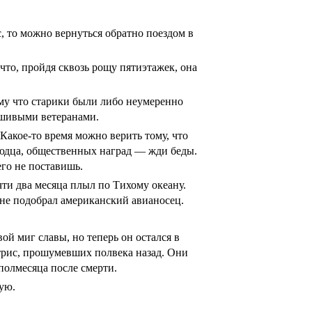
с, то можно вернуться обратно поездом в
то, пройдя сквозь рощу пятиэтажек, она
ому что старики были либо неумеренно
ьшивыми ветеранами.
Какое-то время можно верить тому, что
людца, общественных наград — жди беды.
его не поставишь.
чти два месяца плыл по Тихому океану.
 не подобрал американский авианосец.
ой миг славы, но теперь он остался в
ктрис, прошумевших полвека назад. Они
полмесяца после смерти.
жую.