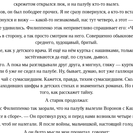
скрежетом открылся люк, и на палубу кто-то вылез.
ов, он был пободрее прочих. Я не сразу повернулся, а кто-то вст
рнулся и вижу — какой-то незнакомый, нас тут четверо, а этот —
е удивились. Филиппенко этак неприветливо спрашивает его: «Чт
в сторону, а так просто смотрим на него. Совершенно обыкнове
среднего, худощавый, бритый.
е, как у детского врача. И ещё на нём куртка с нашивками, толь
застёгиваются да ещё, по слухам, дьявол.
о. А пока мы разглядывали друг друга, я мигнул, гляжу — куртк
сли б уже не сидел на палубе. Ну, бывает, думаю, вот уже галлюц
 чай с сумасшедшим. Кажется, правда, тихим сумасшедшим. Ско
находивших шифры в детских стихах и знаменитых романах. Но ка
того, как расскажет тайну.
А старик продолжал:
 Филиппенко так заорали, что на палубу вылезли Воронов с К
е в сборе». — Он протянул руку, и перед нами возникли четыре
 чтоб не налегали. Я после войны, мальчишкой, настоящий голод 
А он будто мысли мои прочитал, говорит: