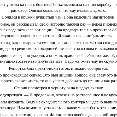
от пустоты казалась больше. Гостья выложила на стол коробку с 
разговор. Однако оказалось, что ему нельзя сладкого.
Полился в кружки душистый чай, а она включила магнитофон.
ерное, он рассказывал свою историю тысячи раз — перед пионер
лёная вода затыкала рот рации. Она предварительно прочитала об
слушателя задевает не настоящий ужас, а какая-нибудь деталь 
сказал, как вываривали гуталин из сапог и то, как мазали солидо
лидером среди своих товарищей, не зная этого слова и психоло
арищи его давно умерли, а он жил, драил своё небогатое жильё, 
внушало гостье невольную зависть. Надо же, жить ему не скучно
Репортаж был практически готов, и можно собираться.
о происходящее сейчас. Это был лишний вопрос, она сразу это п
 просто скажет «нет», то она успеет добежать до станции как раз 
Старик посмотрел в черноту окна и вдруг сказал:
едупреждён. — И продолжил, отвечая на растворённое в воздух
сем доходить. Воду из охладительного контура мы давно выпили
 что пора. Нам помогала усталость — какое может быть отчаяние, 
 очень, знаете ли, красиво. Филиппенко вообще до срочной моря 