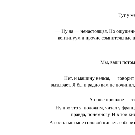
Тут у м
— Ну да — ненастоящая. Но ощущения 
континуум и прочие сомнительные шт
— Мы, ваши потомки
— Нет, и машину нельзя, — говорит 
вызывает. Я бы и радио вам не починил,
А наше прошлое — это
Ну про это я, положим, читал у фран
правда, понемногу. И в той кн
А гость наш мне головой кивает: собери