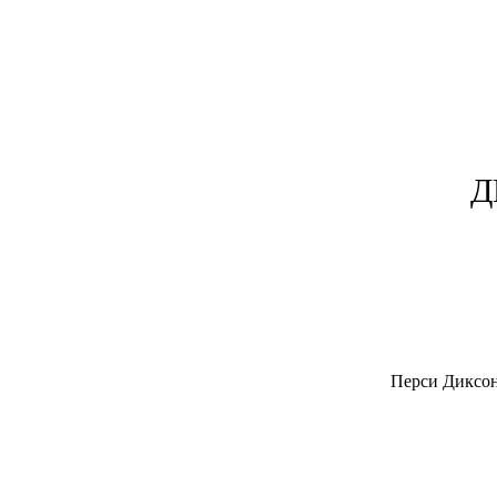
Д
Перси Диксону