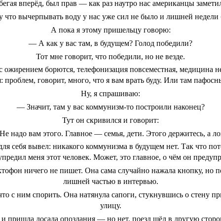
бегая вперёд, был прав — как раз наутро нас американцы замети
у что вычерпывать воду у нас уже сил не было и лишней недели
А пока я этому пришельцу говорю:
— А как у вас там, в будущем? Голод победили?
Тот мне говорит, что победили, но не везде.
 с ожирением борются, телефонизация повсеместная, медицина н
я: проблем, говорит, много, что я вам врать буду. Или там пафос
Ну, я спрашиваю:
— Значит, там у вас коммунизм-то построили наконец?
Тут он скривился и говорит:
е надо вам этого. Главное — семья, дети. Этого держитесь, а ло
да для себя вывел: никакого коммунизма в будущем нет. Так что по
предил меня этот человек. Может, это главное, о чём он предуп
ктофон ничего не пишет. Она сама случайно нажала кнопку, но п
лишней частью в интервью.
что с ним спорить. Она натянула сапоги, стукнувшись о стену п
улицу.
 и пришла досада опоздания — но нет, поезд шёл в другую сторон