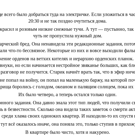
 всего было добраться туда на электричке. Если уложиться в ча
20:30 и не так поздно очутиться дома.
красил и розовым низкие снежные тучи. А тут — пустынно, так ч
чуть не пропустила нужный дом.
тарческий бред. Она ненавидела эти редакционные задания, пот
али что-то бессвязное. Некоторые из них и вовсе выходили фал
жение орденов на ветхих кителях и иерархию орденских планок. 
внуки, но если начинается нестройное звяканье больших, как б
 разговор не получится. Старик начнёт врать так, что в эфир нич
 не попал на войну, он попал на маленькую баржу, на которой по
варища боролись с голодом, океаном и палящим солнцем, пока их
Их было четверо, а теперь остался только один.
нного задания. Она давно знала этот тип людей, что получили св
 в безвестности. Сколько она видела таких заметок о смерти а
, среди хлама своих одиноких квартир. И находили-то их спустя 
тут всё оказалось иначе, она поняла это, только ступив в прихо
В квартире было чисто, хотя и накурено.