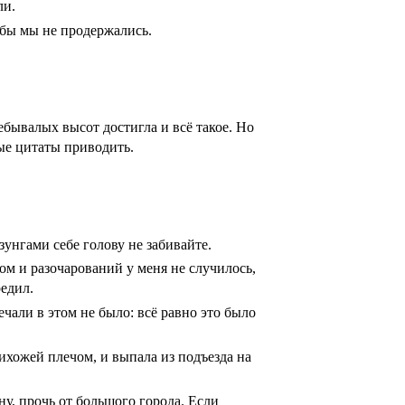
ли.
 бы мы не продержались.
ебывалых высот достигла и всё такое. Но
ные цитаты приводить.
зунгами себе голову не забивайте.
том и разочарований у меня не случилось,
редил.
ечали в этом не было: всё равно это было
рихожей плечом, и выпала из подъезда на
у, прочь от большого города. Если