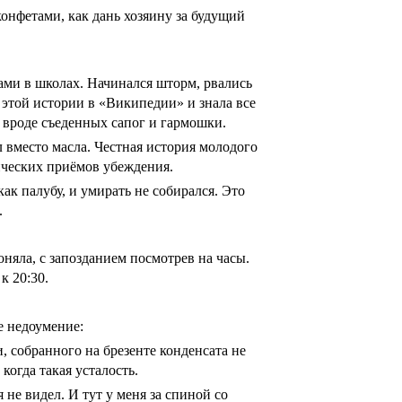
конфетами, как дань хозяину за будущий
ами в школах. Начинался шторм, рвались
 этой истории в «Википедии» и знала все
— вроде съеденных сапог и гармошки.
л вместо масла. Честная история молодого
гических приёмов убеждения.
как палубу, и умирать не собирался. Это
.
оняла, с запозданием посмотрев на часы.
к 20:30.
е недоумение:
, собранного на брезенте конденсата не
когда такая усталость.
не видел. И тут у меня за спиной со