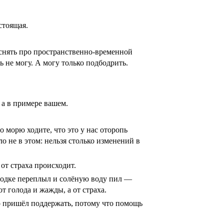
стоящая.
яснять про пространственно-временной
 не могу. А могу только подбодрить.
 а в примере вашем.
 морю ходите, что это у нас оторопь
о не в этом: нельзя столько изменений в
от страха происходит.
 лодке переплыл и солёную воду пил —
т голода и жажды, а от страха.
но пришёл поддержать, потому что помощь