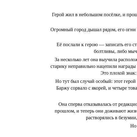
Герой жил в небольшом посёлке, и проще
Огромный город дышал рядом, его огни 
Её послали к герою — записать его с
болтливы, либо мыч
За несколько лет она выучила располо
старику неправильно нацепили награды 
Это плохой знак:
Но тут был случай особый: этот герой
Баржу сорвало с якорей, и четыре то
Она сперва отказывалась от редакцио
прошлом, и теперь они доживают жизнь
растворялись в безумии
Но 