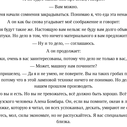
— Вам можно.
еня начали сомнения закрадываться. Понимаю я, что еда эта нена
А он как бы снова угадывает моё соображение и говорит:
будут такие же. Настоящую вам нельзя: не буду вам долго объ
уки. Но дело в том, что ничего материального я вам предложить
— Ну и то дело, — соглашаюсь.
А он продолжает:
, очень в вас заинтересованы, потому что дело не только в вас,
— Может, машину нам почините?
пришелец. — Да я и не умею, не поверите. Вы на таких гробах по
 потому что в этой ламповой технике ничего не понимаю. Но дел
нашем прошлом производить.
 вы и есть. Но вы не тревожьтесь, всё должно быть хорошо. Всё 
цузского человека Алена Бомбара. Он, если вы помните, океан в
ижке, которую я читал, он всех успокаивал, дескать, умирают не о
тесь, мол, силы экономьте, но не распускайтесь. Я вас специаль
близка.