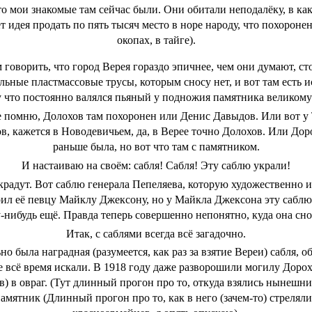
 что мои знакомые там сейчас были. Они обитали неподалёку, в 
т идея продать по пять тысяч место в норе народу, что похороне
окопах, в тайге).
м говорить, что город Верея гораздо эпичнее, чем они думают, ст
ьные пластмассовые трусы, которым сносу нет, и вот там есть и
 что постоянно валялся пьяный у подножия памятника великому
е помню, Долохов там похоронен или Денис Давыдов. Или вот у
в, кажется в Новодевичьем, да, в Верее точно Долохов. Или Доро
раньше была, но вот что там с памятником.
И настаиваю на своём: сабля! Сабля! Эту саблю украли!
а крадут. Вот саблю генерала Пепеляева, которую художественно 
рил её певцу Майклу Джексону, но у Майкла Джексона эту саблю
-нибудь ещё. Правда теперь совершенно непонятно, куда она сно
Итак, с саблями всегда всё загадочно.
но была наградная (разумеется, как раз за взятие Вереи) сабля
 всё время искали. В 1918 году даже разворошили могилу Дорох
 в овраг. (Тут длинный прогон про то, откуда взялись нынешние
памятник (Длинный прогон про то, как в него (зачем-то) стрелял