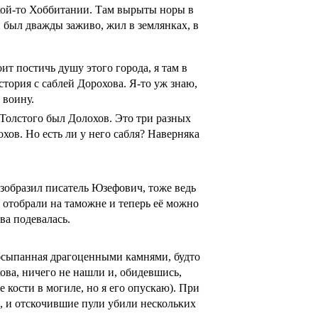
какой-то Хоббитании. Там вырыты норы в
н был дважды заживо, жил в землянках, в
оит постичь душу этого города, я там в
стория с саблей Доpохова. Я-то уж знаю,
 воину.
 Толстого был Долохов. Это три разных
хов. Но есть ли у него сабля? Наверняка
изобразил писатель Юзефович, тоже ведь
 отобрали на таможне и теперь её можно
ва подевалась.
, обсыпанная драгоценными камнями, будто
ова, ничего не нашли и, обидевшись,
 кости в могиле, но я его опускаю). При
и, и отскочившие пули убили нескольких