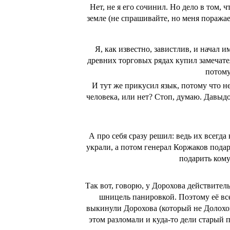
Нет, не я его сочинил. Но дело в том,
земле (не спрашивайте, но меня поражае
Я, как известно, завистлив, и начал и
древних торговых рядах купил замечател
потому
И тут же прикусил язык, потому что н
человека, или нет? Стоп, думаю. Давыдо
А про себя сразу решил: ведь их всегд
украли, а потом генерал Коржаков пода
подарить кому
Так вот, говорю, у Дорохова действитель
шницель панировкой. Поэтому её все
выкинули Дорохова (который не Долохов)
этом разломали и куда-то дели старый 