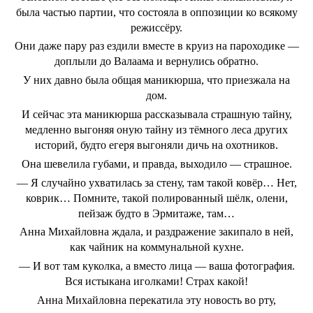
была частью партии, что состояла в оппозиции ко всякому
режиссёру.
Они даже пару раз ездили вместе в круиз на пароходике —
доплыли до Валаама и вернулись обратно.
У них давно была общая маникюрша, что приезжала на
дом.
И сейчас эта маникюрша рассказывала страшную тайну,
медленно выгоняя оную тайну из тёмного леса других
историй, будто егеря выгоняли дичь на охотников.
Она шевелила губами, и правда, выходило — страшное.
— Я случайно ухватилась за стену, там такой ковёр… Нет,
коврик… Помните, такой полированный шёлк, олени,
пейзаж будто в Эрмитаже, там…
Анна Михайловна ждала, и раздражение закипало в ней,
как чайник на коммунальной кухне.
— И вот там куколка, а вместо лица — ваша фотография.
Вся истыкана иголками! Страх какой!
Анна Михайловна перекатила эту новость во рту,