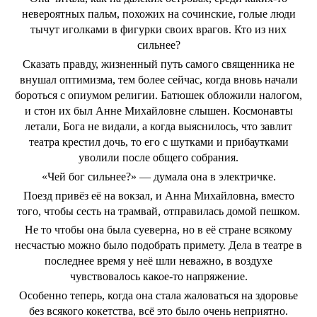
невероятных пальм, похожих на сочинские, голые люди
тычут иголками в фигурки своих врагов. Кто из них
сильнее?
Сказать правду, жизненный путь самого священника не
внушал оптимизма, тем более сейчас, когда вновь начали
бороться с опиумом религии. Батюшек обложили налогом,
и стон их был Анне Михайловне слышен. Космонавты
летали, Бога не видали, а когда выяснилось, что завлит
театра крестил дочь, то его с шутками и прибаутками
уволили после общего собрания.
«Чей бог сильнее?» — думала она в электричке.
Поезд привёз её на вокзал, и Анна Михайловна, вместо
того, чтобы сесть на трамвай, отправилась домой пешком.
Не то чтобы она была суеверна, но в её стране всякому
несчастью можно было подобрать примету. Дела в театре в
последнее время у неё шли неважно, в воздухе
чувствовалось какое-то напряжение.
Особенно теперь, когда она стала жаловаться на здоровье
без всякого кокетства, всё это было очень неприятно.