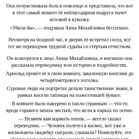
Она почувствовала боль в пояснице и представила, что вот
в этот самый момент её неблагодарная подруга тычет
иголкой в куколку.
«Убила бы», — подумала Анна Михайловна бессильно.
Несмотря на поздний час, в дверях её встретил сосед, всё
тот же переводчик трудной судьбы со стёртым отчеством.
Он всмотрелся в лицо Анны Михайловны, и внезапно она
рассказала переводчику всю историю в подробностях.
Арнольд провёл её в свою комнату, заваленную книгами до
четырёхметрового потолка.
Суровые люди на портретах делали таинственные знаки, в
рамках висели таблицы на пожелтевшей бумаге.
В комнате было накурено и пахло странным — что-то
вроде горького запаха листьев, что жгли в парках по осени.
— Незачем вам кормить попов, — весело сказал
переводчик. — Человек полетел в космос, вот уже и
космонавты свадебку сыграли, слышали? Помилуйте, это