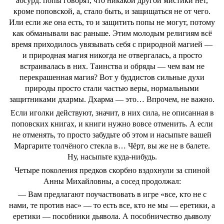
абсурд: попы говорят, что никакой другой мистики нет,
кроме поповской, а, стало быть, и защищаться не от чего.
Или если же она есть, то и защитить попы не могут, потому
как обманывали вас раньше. Этим молодым религиям всё
время приходилось увязывать себя с природной магией —
и природная магия никогда не отвергалась, а просто
встраивалась в них. Таинства и обряды — чем вам не
перекрашенная магия? Вот у буддистов сильные духи
природы просто стали частью веры, нормальными
защитниками дхармы. Дхарма — это… Впрочем, не важно.
Если иголки действуют, значит, в них сила, не описанная в
поповских книгах, и книги нужно вовсе отменить. А если
не отменять, то просто забудьте об этом и насыпьте вашей
Маргарите толчёного стекла в… Чёрт, вы же не в балете.
Ну, насыпьте куда-нибудь.
Четыре поколения предков скорбно вздохнули за спиной
Анны Михайловны, а сосед продолжал:
— Вам предлагают поучаствовать в игре «все, кто не с
нами, те против нас» — то есть все, кто не мы — еретики, а
еретики — пособники дьявола. А пособничество дьяволу