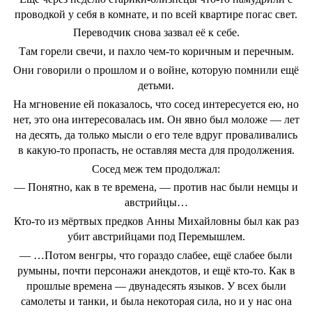
проводкой у себя в комнате, и по всей квартире погас свет.
Переводчик снова зазвал её к себе.
Там горели свечи, и пахло чем-то коричным и перечным.
Они говорили о прошлом и о войне, которую помнили ещё
детьми.
На мгновение ей показалось, что сосед интересуется ею, но
нет, это она интересовалась им. Он явно был моложе — лет
на десять, да только мысли о его теле вдруг проваливались
в какую-то пропасть, не оставляя места для продолжения.
Сосед меж тем продолжал:
— Понятно, как в те времена, — против нас были немцы и
австрийцы…
Кто-то из мёртвых предков Анны Михайловны был как раз
убит австрийцами под Перемышлем.
— …Потом венгры, что гораздо слабее, ещё слабее были
румыны, почти персонажи анекдотов, и ещё кто-то. Как в
прошлые времена — двунадесять языков. У всех были
самолеты и танки, и была некоторая сила, но и у нас она