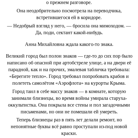
о прежнем разговоре.
Она неодобрительно посмотрела на переводчика,
встретившегося ей в коридоре.
— Недобрый взгляд у него, — бросила она мимоходом. —
Да, поди, сектант какой-нибудь.
Анна Михайловна ждала какого-то знака.
Великий город был полон знаков — где-то до сих пор было
написано об опасной при артобстреле улице, а на двери её
парадной, как и на прочих, эмалевая табличка требовала:
«Берегите тепло». Город требовал попробовать крабов и
полететь самолётом «Аэрофлота» на курорты Крыма.
Город таил в себе массу знаков — в комнате, которую
занимали близнецы, во время войны умирала старуха-
оккультистка. Она покрыла все стены и пол загадочными
письменами, но они не помешали ей умереть.
Теперь близнецы раз в пять лет делали ремонт, но
непонятные буквы всё равно проступали из-под новой
краски.