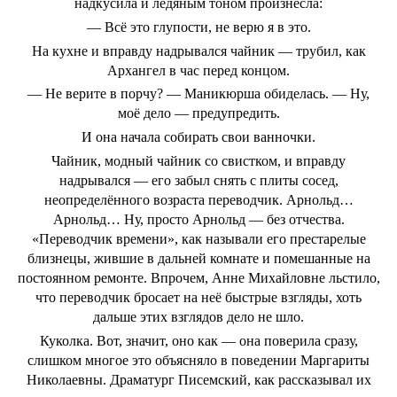
надкусила и ледяным тоном произнесла:
— Всё это глупости, не верю я в это.
На кухне и вправду надрывался чайник — трубил, как
Архангел в час перед концом.
— Не верите в порчу? — Маникюрша обиделась. — Ну,
моё дело — предупредить.
И она начала собирать свои ванночки.
Чайник, модный чайник со свистком, и вправду
надрывался — его забыл снять с плиты сосед,
неопределённого возраста переводчик. Арнольд…
Арнольд… Ну, просто Арнольд — без отчества.
«Переводчик времени», как называли его престарелые
близнецы, жившие в дальней комнате и помешанные на
постоянном ремонте. Впрочем, Анне Михайловне льстило,
что переводчик бросает на неё быстрые взгляды, хоть
дальше этих взглядов дело не шло.
Куколка. Вот, значит, оно как — она поверила сразу,
слишком многое это объясняло в поведении Маргариты
Николаевны. Драматург Писемский, как рассказывал их