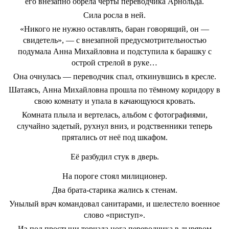
его внезапно обрела черты переводчика Арнольда.
Сила росла в ней.
«Никого не нужно оставлять, баран говорящий, он —
свидетель», — с внезапной предусмотрительностью
подумала Анна Михайловна и подступила к барашку с
острой стрелой в руке…
Она очнулась — переводчик спал, откинувшись в кресле.
Шатаясь, Анна Михайловна прошла по тёмному коридору в
свою комнату и упала в качающуюся кровать.
Комната плыла и вертелась, альбом с фотографиями,
случайно задетый, рухнул вниз, и родственники теперь
прятались от неё под шкафом.
Её разбудил стук в дверь.
На пороге стоял милиционер.
Два брата-старика жались к стенам.
Унылый врач командовал санитарами, и шелестело военное
слово «приступ».
Из-под простыни торчала нога переводчика в дырявом