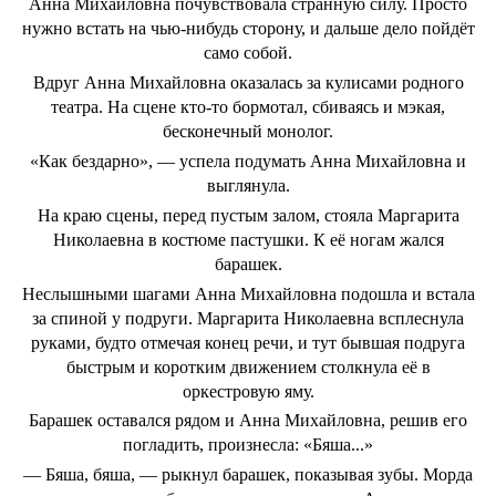
Анна Михайловна почувствовала странную силу. Просто
нужно встать на чью-нибудь сторону, и дальше дело пойдёт
само собой.
Вдруг Анна Михайловна оказалась за кулисами родного
театра. На сцене кто-то бормотал, сбиваясь и мэкая,
бесконечный монолог.
«Как бездарно», — успела подумать Анна Михайловна и
выглянула.
На краю сцены, перед пустым залом, стояла Маргарита
Николаевна в костюме пастушки. К её ногам жался
барашек.
Неслышными шагами Анна Михайловна подошла и встала
за спиной у подруги. Маргарита Николаевна всплеснула
руками, будто отмечая конец речи, и тут бывшая подруга
быстрым и коротким движением столкнула её в
оркестровую яму.
Барашек оставался рядом и Анна Михайловна, решив его
погладить, произнесла: «Бяша...»
— Бяша, бяша, — рыкнул барашек, показывая зубы. Морда