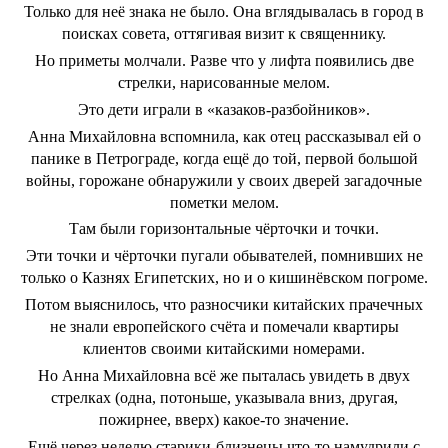
Только для неё знака не было. Она вглядывалась в город в
поисках совета, оттягивая визит к священнику.
Но приметы молчали. Разве что у лифта появились две
стрелки, нарисованные мелом.
Это дети играли в «казаков-разбойников».
Анна Михайловна вспомнила, как отец рассказывал ей о
панике в Петрограде, когда ещё до той, первой большой
войны, горожане обнаружили у своих дверей загадочные
пометки мелом.
Там были горизонтальные чёрточки и точки.
Эти точки и чёрточки пугали обывателей, помнивших не
только о Казнях Египетских, но и о кишинёвском погроме.
Потом выяснилось, что разносчики китайских прачечных
не знали европейского счёта и помечали квартиры
клиентов своими китайскими номерами.
Но Анна Михайловна всё же пыталась увидеть в двух
стрелках (одна, потоньше, указывала вниз, другая,
пожирнее, вверх) какое-то значение.
Ещё через неделю старики-близнецы что-то намудрили с