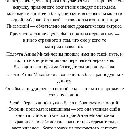
завлит, считал, что актриса получается так — хорошенькую
девушку приличного воспитания сводят с негодяем,
который тиранит её и бьёт, обирает и выгоняет на мороз в
одной рубашке. Из такой — говорил масон и пьяница
Писемский — обязательно выйдет драматическая актриса.
Яростное желание сцены было почти материальным —
ничего странного в том, что оно у кого-то
материализовалось.
Подруга Анны Михайловны прошла именно такой путь, и
то, что в конце концов она перешагнёт через свою
благодетельницу, сама благодетельница допускала.
Так что Анна Михайловна вовсе не так была равнодушна к
доносу.
Она была не удивлена, а оскорблена — только по привычке
сохраняла лицо.
Чтобы беречь лицо, нужно было избавиться от эмоций.
Эмоции приводят к морщинам — это она уяснила ещё в
юности. Спокойствие, которое Анна Михайловна
выращивала в себе долгие годы, теперь стремительно
улетучивалось, будто воздух из проколотого детского