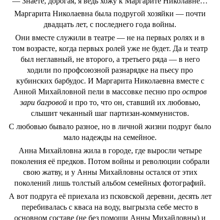
— Знаете, дорогая, я ведь хожу к Маргарите Николавне…
Маргарита Николаевна была подругой хозяйки — почти
двадцать лет, с последнего года войны.
Они вместе служили в театре — не на первых ролях и в
том возрасте, когда первых ролей уже не будет. Да и театр
был неглавный, не второго, а третьего ряда — в него
ходили по профсоюзной разнарядке на пьесу про
кубинских барбудос. И Маргарита Николаевна вместе с
Анной Михайловной пели в массовке песню про
остров
зари багровой
и про то, что он, ставший их любовью,
слышит чеканный шаг партизан-коммунистов.
С любовью бывало разное, но в личной жизни подруг было
мало надежды на семейное.
Анна Михайловна жила в городе, где выросли четыре
поколения её предков. Потом войны и революции собрали
свою жатву, и у Анны Михайловны остался от этих
поколений лишь толстый альбом семейных фотографий.
А вот подруга её приехала из псковской деревни, десять лет
перебивалась с кваса на воду, выгрызла себе место в
основном составе (не без помощи Анны Михайловны) и