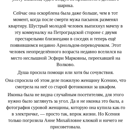
шарика.
Сейчас она оскорблена была даже больше, чем в тот
момент, когда после смерти мужа пасынок разменял
квартиру. Шустрый молодой человек выпихнул мачеху в
эту коммуналку на Петроградской стороне с двумя
престарелыми близнецами в соседях и теперь ещё
появившимся недавно Арнольдом-переводчиком. Этот
человек неопределённого возраста недавно вселился на
место неслышной Эсфири Марковны, переехавшей на
Волково.
Душа просила помощи или хотя бы сочувствия.
Она спросила об этом деле пожилую женщину Ксению, что
смотрела на неё со старой фотоиконки за шкафом.
Иконка была не видна случайным посетителям, для этого
нужно было заглянуть за угол. Да и не иконка это была, а
фотография суровой женщины, которую она купила как-то
в электричке, — просто так, впрок жизни. Но Ксения
только погрозила Анне Михайловне клюкой и ничего не
присоветовала.