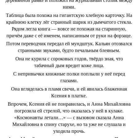
деревянной рамке и положил на журнальный столик между
ними.
Таблица была похожа на гигантскую хлебную карточку. На
крайнюю клетку лёг странный шарик из дымчатого стекла.
Рядом легла книга — вовсе не похожая на старинную,
причём даже с её именем, написанным от руки на форзаце.
Потом переводчик передал ей мундштук. Кальян отозвался
странными звуками, будто печальным блеяньем.
Она не курила с сороковых годов, твёрдо зная, что
табачный дым вредит коже лица.
С непривычки книжные полки поплыли у неё перед
глазами.
Она вгляделась в пламя свечи, и ей явилась блаженная
Ксения в платке.
Впрочем, Ксения ей не понравилась, и Анна Михайловна
погрозила ей стрелой, что оказалась у ней в кулаке.
«Космонавты летали…» — с вызовом сказала Анна
Михайловна в спину старухе, но та уже не слушала и
уходила прочь.