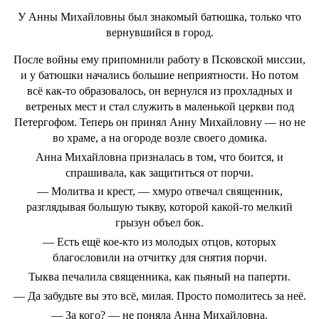
У Анны Михайловны был знакомый батюшка, только что
вернувшийся в город.
После войны ему припомнили работу в Псковской миссии,
и у батюшки начались большие неприятности. Но потом
всё как-то образовалось, он вернулся из прохладных и
ветреных мест и стал служить в маленькой церкви под
Петергофом. Теперь он принял Анну Михайловну — но не
во храме, а на огороде возле своего домика.
Анна Михайловна призналась в том, что боится, и
спрашивала, как защититься от порчи.
— Молитва и крест, — хмуро отвечал священник,
разглядывая большую тыкву, которой какой-то мелкий
грызун объел бок.
— Есть ещё кое-кто из молодых отцов, которых
благословили на отчитку для снятия порчи.
Тыква печалила священника, как пьяный на паперти.
— Да забудьте вы это всё, милая. Просто помолитесь за неё.
— За кого? — не поняла Анна Михайловна.