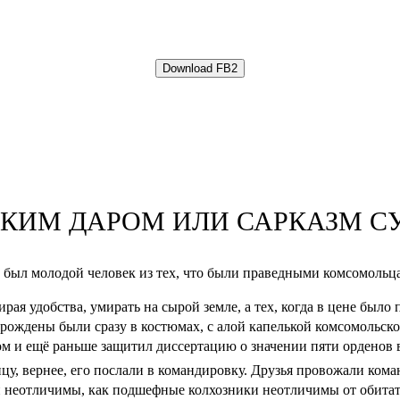
ГКИМ ДАРОМ ИЛИ САРКАЗМ С
 был молодой человек из тех, что были праведными комсомольц
зирая удобства, умирать на сырой земле, а тех, когда в цене был
и рождены были сразу в костюмах, с алой капелькой комсомольско
м и ещё раньше защитил диссертацию о значении пяти орденов 
цу, вернее, его послали в командировку. Друзья провожали кома
и неотличимы, как подшефные колхозники неотличимы от обита