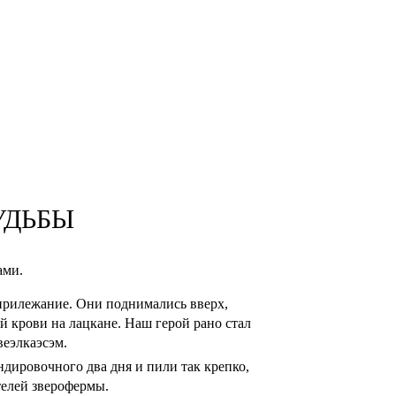
УДЬБЫ
ами.
о прилежание. Они поднимались вверх,
й крови на лацкане. Наш герой рано стал
веэлкаэсэм.
ндировочного два дня и пили так крепко,
телей зверофермы.