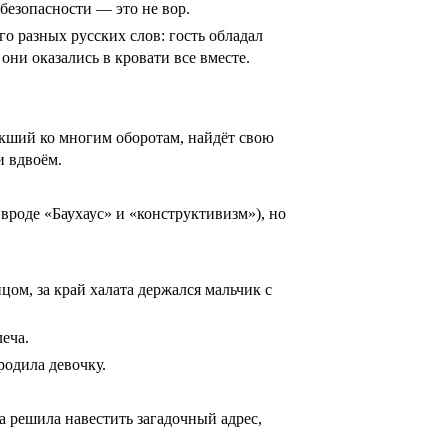
 безопасности ― это не вор.
о разных русских слов: гость обладал
ни оказались в кровати все вместе.
выкший ко многим оборотам, найдёт свою
и вдвоём.
вроде «Баухаус» и «конструктивизм»), но
цом, за край халата держался мальчик с
леча.
одила девочку.
а решила навестить загадочный адрес,