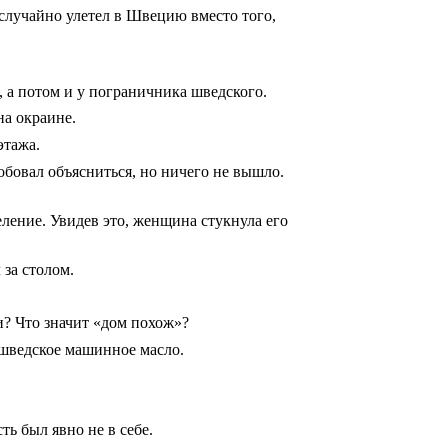
случайно улетел в Швецию вместо того,
, а потом и у пограничника шведского.
на окраине.
этажа.
обовал объясниться, но ничего не вышло.
ление. Увидев это, женщина стукнула его
 за столом.
? Что значит «дом похож»?
 шведское машинное масло.
ь был явно не в себе.