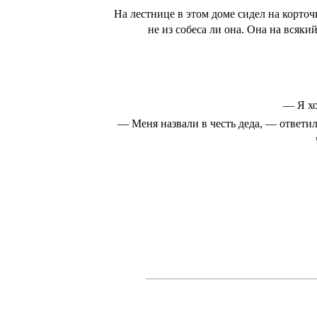
На лестнице в этом доме сидел на корточ
не из собеса ли она. Она на всяки
― Я хо
― Меня назвали в честь деда, ― ответи