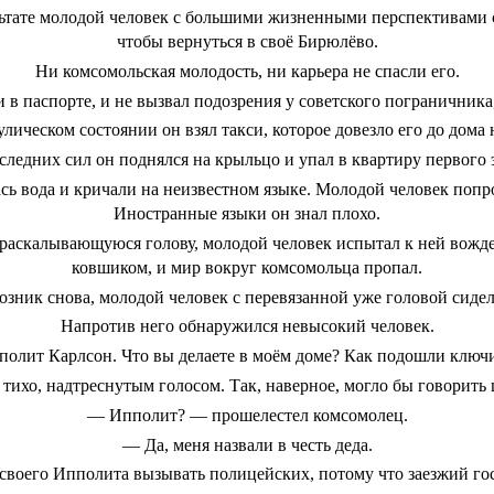
ультате молодой человек с большими жизненными перспективами 
чтобы вернуться в своё Бирюлёво.
Ни комсомольская молодость, ни карьера не спасли его.
в паспорте, и не вызвал подозрения у советского пограничника
лическом состоянии он взял такси, которое довезло его до дома 
следних сил он поднялся на крыльцо и упал в квартиру первого 
лась вода и кричали на неизвестном языке. Молодой человек попр
Иностранные языки он знал плохо.
 раскалывающуюся голову, молодой человек испытал к ней вожде
ковшиком, и мир вокруг комсомольца пропал.
озник снова, молодой человек с перевязанной уже головой сидел
Напротив него обнаружился невысокий человек.
полит Карлсон. Что вы делаете в моём доме? Как подошли ключи
 тихо, надтреснутым голосом. Так, наверное, могло бы говорить
― Ипполит? ― прошелестел комсомолец.
― Да, меня назвали в честь деда.
воего Ипполита вызывать полицейских, потому что заезжий гост