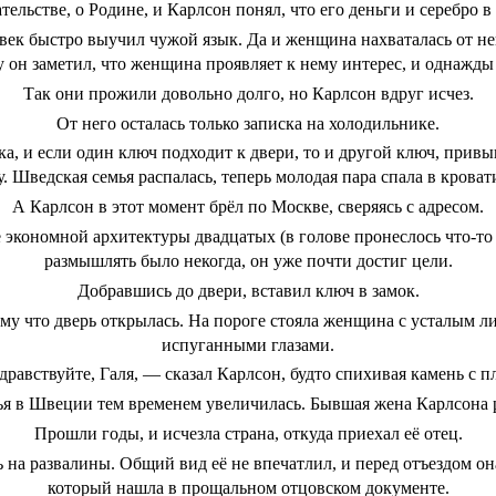
тельстве, о Родине, и Карлсон понял, что его деньги и серебро в
век быстро выучил чужой язык. Да и женщина нахваталась от нег
 он заметил, что женщина проявляет к нему интерес, и однажды о
Так они прожили довольно долго, но Карлсон вдруг исчез.
От него осталась только записка на холодильнике.
ка, и если один ключ подходит к двери, то и другой ключ, при
. Шведская семья распалась, теперь молодая пара спала в кроват
А Карлсон в этот момент брёл по Москве, сверяясь с адресом.
 экономной архитектуры двадцатых (в голове пронеслось что-то 
размышлять было некогда, он уже почти достиг цели.
Добравшись до двери, вставил ключ в замок.
му что дверь открылась. На пороге стояла женщина с усталым ли
испуганными глазами.
равствуйте, Галя, ― сказал Карлсон, будто спихивая камень с п
ья в Швеции тем временем увеличилась. Бывшая жена Карлсона р
Прошли годы, и исчезла страна, откуда приехал её отец.
а развалины. Общий вид её не впечатлил, и перед отъездом он
который нашла в прощальном отцовском документе.