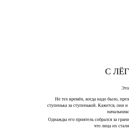
С ЛЁ
Это
Не тех времён, когда надо было, пре
ступенька за ступенькой. Кажется, они 
начальнико
Однажды его приятель собрался за грани
что лица их стал