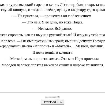
ках и курил высокий парень в кепке. Лестница была покрыта ше
й случай кивнула, и тогда он ввёл девушку в квартиру, где в дал
― Ты приехала, ― прошептал он с облегчением.
― Это не я. Я её дочь, но тоже Надья.
― Неважно. Всё равно.
тела спросить, как ты выучил русский язык? И откуда у тебя так
л Карлсон. ― Он был русский эмигрант, бывший депутат Государ
чередовались имена «Ипполит» и «Матвей»… Матвей, мальчик..
Парень вошёл в комнату.
― Матвей, мальчик, познакомься. Это моя Надя приехала.
Молодой человек спрятал бычок за спину и широко улыбнулся.
посещений
243