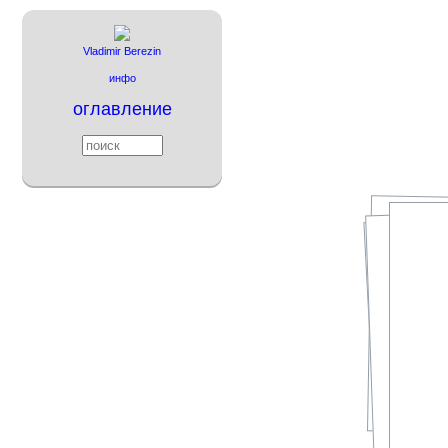
Vladimir Berezin
инфо
оглавление