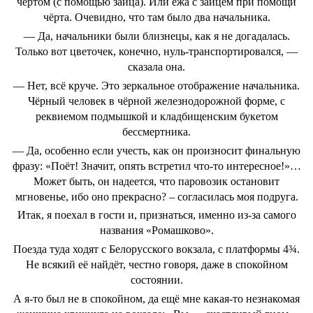
чёртом (с помощью зайца). Или ежа с зайцем при помощи
чёрта. Очевидно, что там было два начальника.
— Да, начальники были близнецы, как я не догадалась.
Только вот цветочек, конечно, нуль-транспортировался, —
сказала она.
— Нет, всё круче. Это зеркальное отображение начальника.
Чёрный человек в чёрной железнодорожной форме, с
реквиемом подмышкой и кладбищенским букетом
бессмертника.
— Да, особенно если учесть, как он произносит финальную
фразу: «Поёт! Значит, опять встретил что-то интересное!»…
Может быть, он надеется, что паровозик остановит
мгновенье, ибо оно прекрасно? – согласилась моя подруга.
Итак, я поехал в гости и, признаться, именно из-за самого
названия «Ромашково».
Поезда туда ходят с Белорусского вокзала, с платформы 4¾.
Не всякий её найдёт, честно говоря, даже в спокойном
состоянии.
А я-то был не в спокойном, да ещё мне какая-то незнакомая