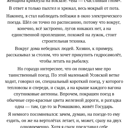
женщина крикнула на вокзале: «Вы — счастливый гном».
В ответ я только пыхтел и хрюкал, весь мокрый от пота.
Наконец, я стал наблюдать пейзажи в окно электрического
поезда. Шёл он точно по расписанию, потому что вокруг,
конечно, всё застроено, лугов никаких нет, а на
единственной проплешине, похожей на лужок, стоит
строительная техника.
Вокруг дома небедных людей. Хозяин, к примеру,
рассказывал за столом, что хочет прикупить гидросамолёт,
чтобы летать на рыбалку.
Но гораздо интереснее, что он поведал мне про
таинственный поезд. По этой маленькой Усовской ветке
ходит, говорил он, специальный короткий поезд, у которого
тепловозы и спереди, и сзади, а на крыше каждого вагона
спутниковые антенны. Впрочем, покрашен поезд в
обычные серо-красные цвета железной дороги, и разгадка
одна — там, где-то за Ромашково, живёт Государь.
Я немного посомневался: зачем, думаю, на поезде-то ему
ездить, он же на вертолётах летает, и, может, сразу на двух
одновременно. Хотя я сразу представил себе