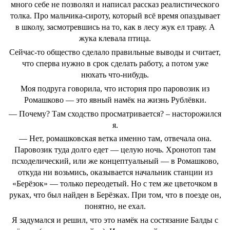
много себе не позволял и написал рассказ реалистического
толка. Про мальчика-сироту, который всё время опаздывает
в школу, засмотревшись на то, как в лесу жук ел траву. А
жука клевала птица.
Сейчас-то общество сделало правильные выводы и считает,
что сперва нужно в срок сделать работу, а потом уже
нюхать что-нибудь.
Моя подруга говорила, что история про паровозик из
Ромашково — это явный намёк на жизнь Рублёвки.
— Почему? Там сходство просматривается? – насторожился
я.
— Нет, ромашковская ветка именно там, отвечала она.
Паровозик туда долго едет — целую ночь. Хронотоп там
псходелический, или же концептуальный — в Ромашково,
откуда ни возьмись, оказывается начальник станции из
«Берёзок» — только переодетый. Но с тем же цветочком в
руках, что был найден в Берёзках. При том, что в поезде он,
понятно, не ехал.
Я задумался и решил, что это намёк на состязание Балды с