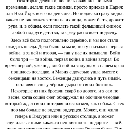
Некоторые девушки, воспользовавшись новыми
временами, делали такие снимки, просто приехав в Париж
или Нью-Йорк всего на день-два. Но подделка сразу видна:
как-то не так ложатся тени на их лица, может быть, дрожит
рука, и, в общем, если послать такой фальшивый снимок
любой подруге детства, та сразу распознает подмену.
Здесь всё было подготовлено серьёзно, и мы все стали
ожидать шведа. Дело было на мази, но тут началась первая
война, а за ней и вторая, ― так у нас их называли. Войн
было три ― та война, первая война и война вторая. Во
время первой, уже недавней войны эндурцам в нашем краю
пришлось несладко, и Мария с дочерью ушла вместе с
беженцами на восток. Беженцы двинулись в путь зимой,
оставляя в снегу чёрные дыры от своих ботинок.
Некоторые из них бросали скарб по дороге, и я сам по
весне, когда сошёл снег, обнаружил на обочине чемодан,
который ждал своих потерявшихся хозяев, как собака. С тех
пор мы больше не видели эндурцев. Может, они жили
теперь в Эндурии или в русской столице, а может,
случилась с ними какая-то неприятность по дороге ― всё-
таки они отправились прямиком через Ореховый лес. Тут