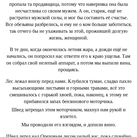
пропала та продавщица, потому что наверняка она была
несчастлива со своим мужем. А он, старик, ещё не
растратил мужской силы, и мог бы составить её счастье.
Все обезьяны разбрелись, и ему не о ком больше заботиться,
так отчего бы не ухаживать за этой, прожившей долгую
жизнь, женщиной.
В те дни, когда окончилась летняя жара, а дожди ещё не
начались, он попросил нас отвезти его к краю ущелья. Там
он собрал свой нелепый аппарат, а потом мы выпили вина,
прощаясь.
Лес лежал внизу перед нами. Клубился туман, сладко пахло
высыхающими листьями и горными травами, всё это
смешивалось с горькой хвоей, пока, наконец, к этому не
прибавился запах бензинового моторчика.
Швед затрещал этим моторчиком, махнул нам рукой и
взлетел.
Мы проводили его взглядом, и допили вино.
Швед летел над Ореховым лесом целый час, пока случайно