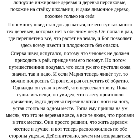
лопоухие инжировые деревья и деревья персиковые,
похожие на стайку школьниц, и даже лимонное дерево,
похожее только на себя.
Понемногу швед стал догадываться, отчего тут так много
тех деревьев, которых нет в обычном лесу. Он попал в рай,
где переплетено всё, что растёт на земле, и Бог позволяет
здесь всему цвести и плодоносить без опаски.
Сперва швед испугался, потому что человек не должен
приходить в рай, прежде чем его позовут. Но потом
путешественник подумал, что если уж его пустили сюда,
значит, так и надо. И если Мария теперь живёт тут, то
можно попросить Строителя рая отпустить её обратно.
Однажды он упал в ручей, что пересекал тропу. Пока
сушились вещи, он увидел, что в лесу произошло
движение, будто деревья переминаются с ноги на ногу,
устав стоять на одном месте. Тогда ему пришла на ум
мысль, что это не деревья вовсе, а все те люди, что пропали
в этих местах. Они просто решили, что жить деревом
честнее и лучше, и вот теперь расположились по обе
стороны ущелья. Действительно, зачем им возвращаться,