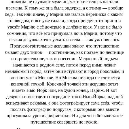
никогда не слушают мужчин, уж такие теперь настали
времена. К тому же она была эндурка, а с этими ― вообще
беда. Так или иначе, у Марии завязалась переписка с каким-
то шведом, и все уже гадали, когда приедет этот принц и
увезёт Марию с её дочерью в далёкие края. У нас не было
сомнения, что всё это придумала дочь Марии, потому что
всякая девушка хочет уехать из села ― так уж повелось.
Предусмотрительные девушки знают, что путешествие
бывает двух типов ― постепенное, как подъём по лестнице
и стремительное, как вознесение. Медленный подъем
начинается в родном селе, потом перед ними лежит
незнакомый город, затем они вступают в город побольше, и
вот они уже в Москве. Но Москва никогда не считается
конечной точкой. Конечной точкой эти девушки хотят
видеть Нью-Йорк или, на худой конец, Париж. И вот
девушка стоит где-то посредине этого Нью-Йорка, над ней
вспыхивает реклама, а она фотографирует сама себя, чтобы
послать фотографию подругам, с которыми она вместе
прогуливала уроки арифметики. Ни для чего больше такое
путешествие совершать не нужно.