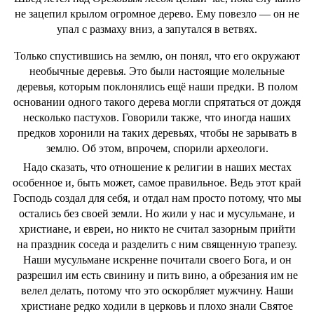
не зацепил крылом огромное дерево. Ему повезло ― он не
упал с размаху вниз, а запутался в ветвях.
Только спустившись на землю, он понял, что его окружают
необычные деревья. Это были настоящие молельные
деревья, которым поклонялись ещё наши предки. В полом
основании одного такого дерева могли спрятаться от дождя
несколько пастухов. Говорили также, что иногда наших
предков хоронили на таких деревьях, чтобы не зарывать в
землю. Об этом, впрочем, спорили археологи.
Надо сказать, что отношение к религии в наших местах
особенное и, быть может, самое правильное. Ведь этот край
Господь создал для себя, и отдал нам просто потому, что мы
остались без своей земли. Но жили у нас и мусульмане, и
христиане, и евреи, но никто не считал зазорным прийти
на праздник соседа и разделить с ним священную трапезу.
Наши мусульмане искренне почитали своего Бога, и он
разрешил им есть свинину и пить вино, а обрезания им не
велел делать, потому что это оскорбляет мужчину. Наши
христиане редко ходили в церковь и плохо знали Святое