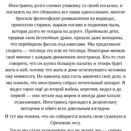
Иностранец долго снимал упаковку со своей посылки, и
поглазеть на это сбежались все наши односельчане, многие
бросили философские размышления на верандах,
приползли старики, шаркая ногами и поднимая пыль,
которая долго не оседала на дороге. Прибежали дети,
прервав свои беззлобные драки, пришли даже женщины,
что перебирали фасоль под навесами. Мы продолжали
спорить ― теплица это или не теплица. Некоторые меняли
своё мнение с каждым движением иностранца. Кто-то стал
говорить, что он купил большую палатку и теперь будет
жить в ней, потому что жить в доме исчезнувшего человека
ему невмоготу. Но наконец наш гость закончил своё дело, и
мы поняли, что иностранец собрал летательный аппарат. Я
видел такие ещё до второй войны, впрочем, видел и до
первой ― они летали над морем и иногда даже катали
отдыхающих. Иностранец приладил к дельтаплану
моторчик и обвёл всех довольным взглядом.
И тут мы поняли, что он собирается искать свою суженую в
Ореховом лесу.
Тогда мы стали уговаривать его не делать это ― сперва