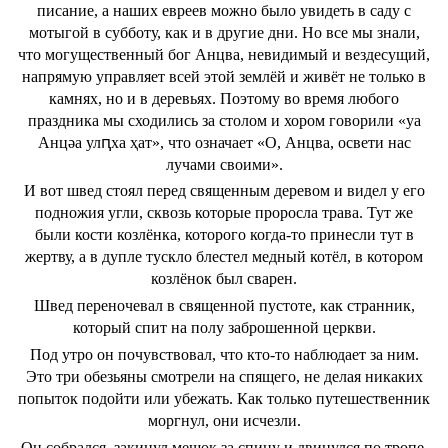
писание, а наших евреев можно было увидеть в саду с
мотыгой в субботу, как и в другие дни. Но все мы знали,
что могущественный бог Анцва, невидимый и вездесущий,
напрямую управляет всей этой землёй и живёт не только в
камнях, но и в деревьях. Поэтому во время любого
праздника мы сходились за столом и хором говорили «уа
Анцәа улԥха ҳат», что означает «О, Анцва, освети нас
лучами своими».
И вот швед стоял перед священным деревом и видел у его
подножия угли, сквозь которые проросла трава. Тут же
были кости козлёнка, которого когда-то принесли тут в
жертву, а в дупле тускло блестел медный котёл, в котором
козлёнок был сварен.
Швед переночевал в священной пустоте, как странник,
который спит на полу заброшенной церкви.
Под утро он почувствовал, что кто-то наблюдает за ним.
Это три обезьяны смотрели на спящего, не делая никаких
попыток подойти или убежать. Как только путешественник
моргнул, они исчезли.
Он собрался, закинул мешок за спину и двинулся по тропе,