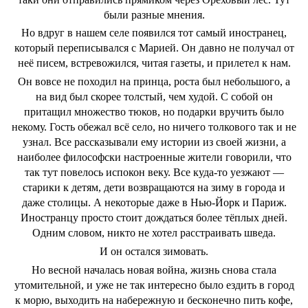
были разные мнения.
Но вдруг в нашем селе появился тот самый иностранец,
который переписывался с Марией. Он давно не получал от
неё писем, встревожился, читая газеты, и прилетел к нам.
Он вовсе не походил на принца, роста был небольшого, а
на вид был скорее толстый, чем худой. С собой он
притащил множество тюков, но подарки вручить было
некому. Гость обежал всё село, но ничего толкового так и не
узнал. Все рассказывали ему истории из своей жизни, а
наиболее философски настроенные жители говорили, что
так тут повелось испокон веку. Все куда-то уезжают ―
старики к детям, дети возвращаются на зиму в города и
даже столицы. А некоторые даже в Нью-Йорк и Париж.
Иностранцу просто стоит дождаться более тёплых дней.
Одним словом, никто не хотел расстраивать шведа.
И он остался зимовать.
Но весной началась новая война, жизнь снова стала
утомительной, и уже не так интересно было ездить в город
к морю, выходить на набережную и бесконечно пить кофе,