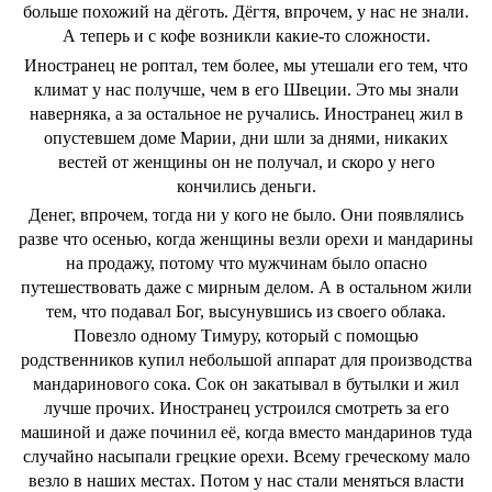
больше похожий на дёготь. Дёгтя, впрочем, у нас не знали.
А теперь и с кофе возникли какие-то сложности.
Иностранец не роптал, тем более, мы утешали его тем, что
климат у нас получше, чем в его Швеции. Это мы знали
наверняка, а за остальное не ручались. Иностранец жил в
опустевшем доме Марии, дни шли за днями, никаких
вестей от женщины он не получал, и скоро у него
кончились деньги.
Денег, впрочем, тогда ни у кого не было. Они появлялись
разве что осенью, когда женщины везли орехи и мандарины
на продажу, потому что мужчинам было опасно
путешествовать даже с мирным делом. А в остальном жили
тем, что подавал Бог, высунувшись из своего облака.
Повезло одному Тимуру, который с помощью
родственников купил небольшой аппарат для производства
мандаринового сока. Сок он закатывал в бутылки и жил
лучше прочих. Иностранец устроился смотреть за его
машиной и даже починил её, когда вместо мандаринов туда
случайно насыпали грецкие орехи. Всему греческому мало
везло в наших местах. Потом у нас стали меняться власти