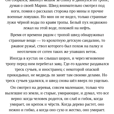
думая о своей Марии. Швед внимательно смотрел под
ноги, помня о рассказах сторожа про мины и прочие
военные ловушки. Но мин он не видел, только странные
лужи чёрной воды по краям тропы. Белый пух недвижно
лежал на этой воде, похожей на нефть.
Время от времени рядом с тропой швед обнаруживал
странные вещи ― то крохотную детскую сандалию, то
ржавое ружьё, ствол которого был похож на палку и
неотличим от сотен таких же упавших веток.
Иногда в кустах он слышал шорох, и через мгновение
тропу перед ним перебегал заяц. Где-то вдалеке раздавался
треск сучьев, и иностранец с некоторой опаской
прикидывал, не медведь ли занят там своими делами. Но
треск сучьев удалялся, и швед снова шёл вверх по ущелью.
Он смотрел на деревья, совсем маленькие, только что
вылезшие из земли, и старые, умирающие, и думал, что все
верно: когда человек родится, он слаб и гибок, когда
умирает, он крепок и чёрств. Когда дерево растет, оно
нежно и гибко, а когда оно сухо и жестко, оно умирает.