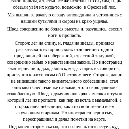
всякой пользы, а третьи всё же исчезли. По слухам, Царь
обезьян увёл их куда-то, возможно, в Ореховый лес.
Мы вышли за ржавую ограду заповедника и устроились с
нашими бутылями и сыром на краю ущелья.
Швед совершенно не боялся высоты и, разувшись, свесил
ноги в пропасть.
Сторож лёг на спину, и, глядя на звёзды, принялся
рассказывать историю своих отношений с одной
продавщицей на набережной, страстной эндуркой,
совершенно забыв о нравственном законе. Но иностранец
был терпелив и, дождавшись, когда старик выговорится,
приступил к расспросам об Ореховом лесе. Сторож, давно
не видевший такого внимательного собеседника, стал
описывать лес теми же словами, что и свою давнюю
возлюбленную. Швед задумчиво швырял камешки в туман,
который лез из пропасти, как пар из котла с мамалыгой, а
сторож плёл небылицы, как это свойственно всем
скучающим старикам. Но иностранец верил ему,
переспрашивал и делал пометки на карте.
Под конец сторож сказал, что его очень интересует, куда