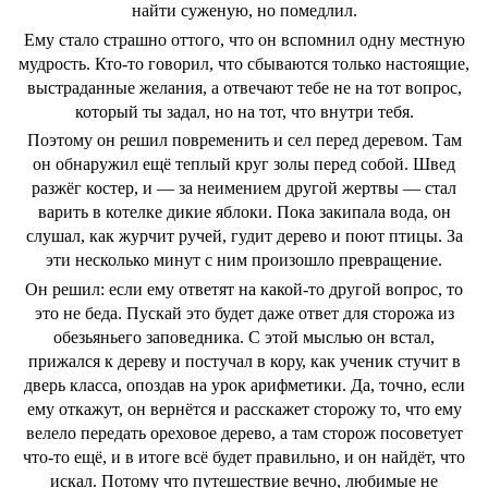
найти суженую, но помедлил.
Ему стало страшно оттого, что он вспомнил одну местную
мудрость. Кто-то говорил, что сбываются только настоящие,
выстраданные желания, а отвечают тебе не на тот вопрос,
который ты задал, но на тот, что внутри тебя.
Поэтому он решил повременить и сел перед деревом. Там
он обнаружил ещё теплый круг золы перед собой. Швед
разжёг костер, и ― за неимением другой жертвы ― стал
варить в котелке дикие яблоки. Пока закипала вода, он
слушал, как журчит ручей, гудит дерево и поют птицы. За
эти несколько минут с ним произошло превращение.
Он решил: если ему ответят на какой-то другой вопрос, то
это не беда. Пускай это будет даже ответ для сторожа из
обезьяньего заповедника. С этой мыслью он встал,
прижался к дереву и постучал в кору, как ученик стучит в
дверь класса, опоздав на урок арифметики. Да, точно, если
ему откажут, он вернётся и расскажет сторожу то, что ему
велело передать ореховое дерево, а там сторож посоветует
что-то ещё, и в итоге всё будет правильно, и он найдёт, что
искал. Потому что путешествие вечно, любимые не