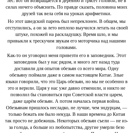
лес: вот он возвращается в деревню и трясёт головой, не в
силах ничего объяснить. По правде сказать, половина моих
друзей так вела себя на уроках арифметики.
Но этот шведский парень был непреклонен. В общем, мы
отступились, а он за лето неплохо выучился летать на своей
штуке, похожей на раскладушку. Время шло, и мы
привыкли к трескучим звукам его моторчика над нашими
головами.
Как-то он уговорил меня привезти его в заповедник. Этот
заповедник был у нас рядом, и много лет назад туда
доставили для опытов обезьян со всего мира. Одну
обезьяну поймали даже в самом настоящем Китае. Злые
языки говорили, что это Царь обезьян, но мы не особенно в
это и верили. Царя у нас уже давно отменили, и никто не
позволил бы становиться при Советской власти царем,
даже царём обезьян. А потом началась первая война.
Обезьянам пришлось несладко, не лучше, чем эндурцам, ―
только бежать им было некуда. В наши времена до Китая
так просто не добежишь. Некоторых обезьян съели ― не из-
за голода, а больше из любопытства, другие умерли безо