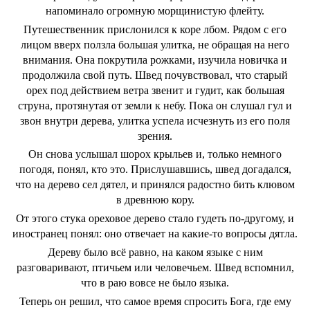
напоминало огромную морщинистую флейту.
Путешественник прислонился к коре лбом. Рядом с его
лицом вверх ползла большая улитка, не обращая на него
внимания. Она покрутила рожками, изучила новичка и
продолжила свой путь. Швед почувствовал, что старый
орех под действием ветра звенит и гудит, как большая
струна, протянутая от земли к небу. Пока он слушал гул и
звон внутри дерева, улитка успела исчезнуть из его поля
зрения.
Он снова услышал шорох крыльев и, только немного
погодя, понял, кто это. Прислушавшись, швед догадался,
что на дерево сел дятел, и принялся радостно бить клювом
в древнюю кору.
От этого стука ореховое дерево стало гудеть по-другому, и
иностранец понял: оно отвечает на какие-то вопросы дятла.
Дереву было всё равно, на каком языке с ним
разговаривают, птичьем или человечьем. Швед вспомнил,
что в раю вовсе не было языка.
Теперь он решил, что самое время спросить Бога, где ему