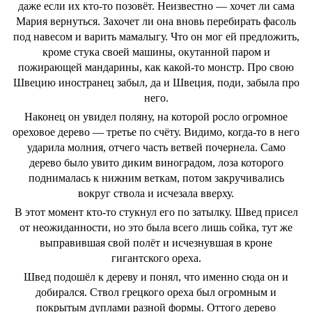
даже если их кто-то позовёт. Неизвестно ― хочет ли сама
Мария вернуться. Захочет ли она вновь перебирать фасоль
под навесом и варить мамалыгу. Что он мог ей предложить,
кроме стука своей машины, окутанной паром и
пожирающей мандарины, как какой-то монстр. Про свою
Швецию иностранец забыл, да и Швеция, поди, забыла про
него.
Наконец он увидел поляну, на которой росло огромное
ореховое дерево ― третье по счёту. Видимо, когда-то в него
ударила молния, отчего часть ветвей почернела. Само
дерево было увито диким виноградом, лоза которого
поднималась к нижним веткам, потом закручивались
вокруг ствола и исчезала вверху.
В этот момент кто-то стукнул его по затылку. Швед присел
от неожиданности, но это была всего лишь сойка, тут же
выправившая свой полёт и исчезнувшая в кроне
гигантского ореха.
Швед подошёл к дереву и понял, что именно сюда он и
добирался. Ствол грецкого ореха был огромным и
покрытым дуплами разной формы. Оттого дерево