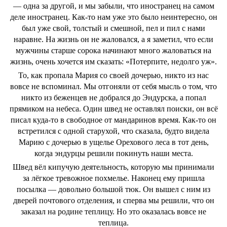
― одна за другой, и мы забыли, что иностранец на самом
деле иностранец. Как-то нам уже это было неинтересно, он
был уже свой, толстый и смешной, пел и пил с нами
наравне. На жизнь он не жаловался, а я заметил, что если
мужчины старше сорока начинают много жаловаться на
жизнь, очень хочется им сказать: «Потерпите, недолго уж».
То, как пропала Мария со своей дочерью, никто из нас
вовсе не вспоминал. Мы отгоняли от себя мысль о том, что
никто из беженцев не добрался до Эндурска, а попал
прямиком на небеса. Один швед не оставлял поиски, он всё
писал куда-то в свободное от мандаринов время. Как-то он
встретился с одной старухой, что сказала, будто видела
Марию с дочерью в ущелье Орехового леса в тот день,
когда эндурцы решили покинуть наши места.
Швед вёл кипучую деятельность, которую мы принимали
за лёгкое тревожное похмелье. Наконец ему пришла
посылка ― довольно большой тюк. Он вышел с ним из
дверей почтового отделения, и сперва мы решили, что он
заказал на родине теплицу. Но это оказалась вовсе не
теплица.