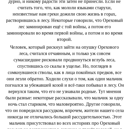
дурно, и никому радости эти затеи не принесли. Если не
считать того, что, как мололи языками старухи,
неизвестные нам греки дожили свою жизнь в горах,
растворившись в лесу. Некоторые говорили, что Ореховый
лес заминирован ещё с той войны, а потом его
заминировали во время первой войны, а потом и во время
второй.
Человек, который рискнул зайти на опушку Орехового
леса, считался отчаянным, и только уж совсем
сумасшедшие рисковали продвинуться вглубь леса,
спустившись со скалы в ущелье. Но, поглядев в
сомкнувшиеся стволы, как в лица покойных предков, все
они лезли обратно. Ходили слухи о том, как один мальчик
погнался за убежавшей козой и всё-таки побывал в лесу. Он
вернулся таким, что его не узнавали родные. Тут мнения
были разные: некоторые рассказывали, что мальчик за одну
ночь стал стариком, что маловероятно. Другие говорили,
что он повредился рассудком, впрочем, жители нашего села
никогда не отличались большой рассудительностью. Этот
мальчик присутствовал во всех историях про Ореховый