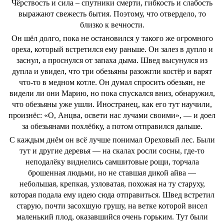
Чёрствость и сила – спутники смерти, гибкость и слабость
выражают свежесть бытия. Поэтому, что отвердело, то
близко к вечности.
Он шёл долго, пока не остановился у такого же огромного
ореха, который встретился ему раньше. Он залез в дупло и
заснул, а проснулся от запаха дыма. Швед высунулся из
дупла и увидел, что три обезьяны разожгли костёр и варят
что-то в медном котле. Он думал спросить обезьян, не
видели ли они Марию, но пока спускался вниз, обнаружил,
что обезьяны уже ушли. Иностранец, как его тут научили,
произнёс: «О, Анцва, освети нас лучами своими», ― и доел
за обезьянами похлёбку, а потом отправился дальше.
С каждым днём он всё лучше понимал Ореховый лес. Были
тут и другие деревья ― на скалах росли сосны, где-то
неподалёку виднелись самшитовые рощи, торчала
брошенная людьми, но не ставшая дикой айва ―
небольшая, крепкая, узловатая, похожая на ту старуху,
которая подала ему идею сюда отправиться. Швед встретил
старую, почти засохшую грушу, на ветке которой висел
маленький плод, оказавшийся очень горьким. Тут были