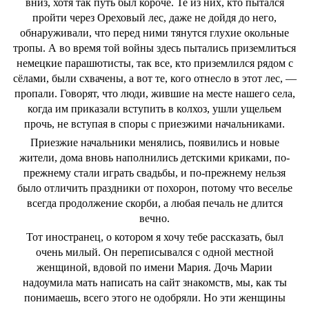
вниз, хотя так путь был короче. Те из них, кто пытался
пройти через Ореховый лес, даже не дойдя до него,
обнаруживали, что перед ними тянутся глухие окольные
тропы. А во время той войны здесь пытались приземлиться
немецкие парашютисты, так все, кто приземлился рядом с
сёлами, были схвачены, а вот те, кого отнесло в этот лес, ―
пропали. Говорят, что люди, жившие на месте нашего села,
когда им приказали вступить в колхоз, ушли ущельем
прочь, не вступая в споры с приезжими начальниками.
Приезжие начальники менялись, появились и новые
жители, дома вновь наполнились детскими криками, по-
прежнему стали играть свадьбы, и по-прежнему нельзя
было отличить праздники от похорон, потому что веселье
всегда продолжение скорби, а любая печаль не длится
вечно.
Тот иностранец, о котором я хочу тебе рассказать, был
очень милый. Он переписывался с одной местной
женщиной, вдовой по имени Мария. Дочь Марии
надоумила мать написать на сайт знакомств, мы, как ты
понимаешь, всего этого не одобряли. Но эти женщины