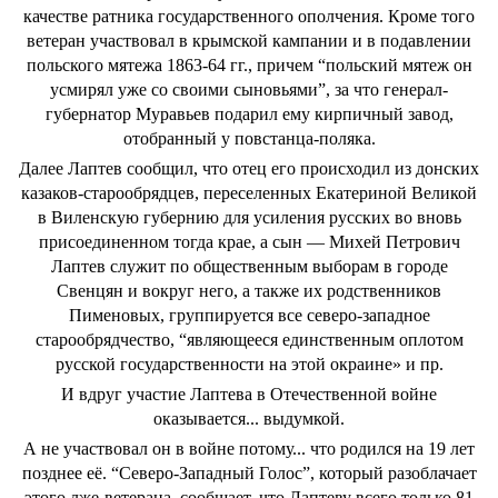
качестве ратника государственного ополчения. Кроме того
ветеран участвовал в крымской кампании и в подавлении
польского мятежа 1863-64 гг., причем “польский мятеж он
усмирял уже со своими сыновьями”, за что генерал-
губернатор Муравьев подарил ему кирпичный завод,
отобранный у повстанца-поляка.
Далее Лаптев сообщил, что отец его происходил из донских
казаков-старообрядцев, переселенных Екатериной Великой
в Виленскую губернию для усиления русских во вновь
присоединенном тогда крае, а сын — Михей Петрович
Лаптев служит по общественным выборам в городе
Свенцян и вокруг него, а также их родственников
Пименовых, группируется все северо-западное
старообрядчество, “являющееся единственным оплотом
русской государственности на этой окраине» и пр.
И вдруг участие Лаптева в Отечественной войне
оказывается... выдумкой.
А не участвовал он в войне потому... что родился на 19 лет
позднее её. “Северо-Западный Голос”, который разоблачает
этого лже-ветерана, сообщает, что Лаптеву всего только 81