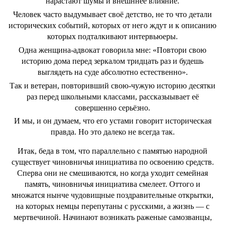
нарастают шумы и внешннее влияние.
Человек часто выдумывает своё детство, не то что детали
исторических событий, которых от него ждут и к описанию
которых подталкивают интервьюеры.
Одна женщина-адвокат говорила мне: «Повтори свою
историю дома перед зеркалом тридцать раз и будешь
выглядеть на суде абсолютно естественно».
Так и ветеран, повторивший свою-чужую историю десятки
раз перед школьными классами, рассказыывает её
совершенно серьёзно.
И мы, и он думаем, что его устами говорит историческая
правда. Но это далеко не всегда так.
Итак, беда в том, что параллельно с памятью народной
существует чиновничья инициатива по освоению средств.
Сперва они не смешиваются, но когда уходит семейная
память, чиновничья инициатива смелеет. Оттого и
множатся нынче чудовищные поздравительные открытки,
на которых немцы перепутаны с русскими, а жизнь — с
мертвечиной. Начинают возникать раженые самозванцы,