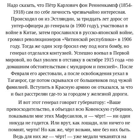
Надо сказать, что Пётр Карлович фон Ренненкампф (1854-
1918) сам по себе личность чрезвычайно интересная.
Происходил он из Эстляндии, за тридцать лет дорос от
унтер-офицера до генерала (в 1900 году), участвовал в
войне в Китае, затем прославился в русско-японской войне,
громил революционеров «Читинской республики» в 1906
году. Тогда же один эсер бросил ему под ноги бомбу, но
генерал отделался контузией. Успешно воевал в Первой
мировой, но был уволен в отставку в октябре 1915 года «по
домашним обстоятельствам с мундиром и пенсией». После
Февраля его арестовали, а после освобождения уехал в
Таганрог, где потом скрывался от большевиков под чужой
фамилией. Вступить в Красную армию он отказался, за что
и был расстрелян где-то за городом у железной дороги.
И вот этот генерал говорит губернатору: «Ваше
превосходительство, я объездил всю Ковенскую губернию,
показывали мне этих Мафусаилов, и — чёрт! — ни один
никуда не годится. Или врут, как лошади, или ничего не
помнят, черти! Но как же, чёрт возьми, мне без них быть.
Ведь для них же — чёрт! — уже медали чеканятся на