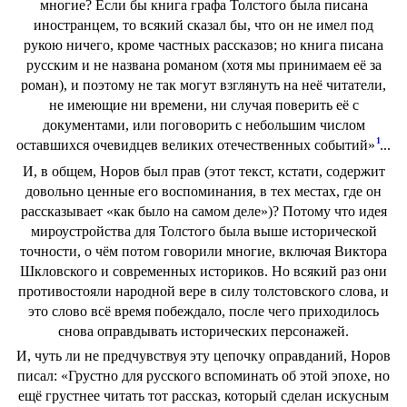
многие? Если бы книга графа Толстого была писана
иностранцем, то всякий сказал бы, что он не имел под
рукою ничего, кроме частных рассказов; но книга писана
русским и не названа романом (хотя мы принимаем её за
роман), и поэтому не так могут взглянуть на неё читатели,
не имеющие ни времени, ни случая поверить её с
документами, или поговорить с небольшим числом
1
оставшихся очевидцев великих отечественных событий»
...
И, в общем, Норов был прав (этот текст, кстати, содержит
довольно ценные его воспоминания, в тех местах, где он
рассказывает «как было на самом деле»)? Потому что идея
мироустройства для Толстого была выше исторической
точности, о чём потом говорили многие, включая Виктора
Шкловского и современных историков. Но всякий раз они
противостояли народной вере в силу толстовского слова, и
это слово всё время побеждало, после чего приходилось
снова оправдывать исторических персонажей.
И, чуть ли не предчувствуя эту цепочку оправданий, Норов
писал: «Грустно для русского вспоминать об этой эпохе, но
ещё грустнее читать тот рассказ, который сделан искусным