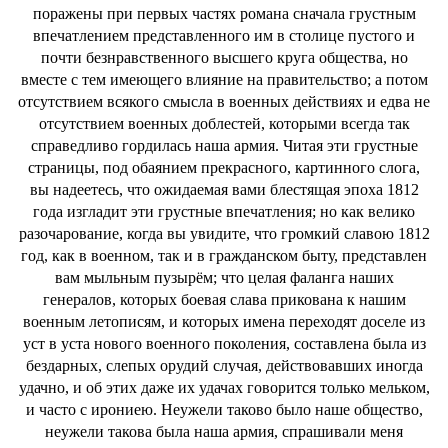
поражены при первых частях романа сначала грустным
впечатлением представленного им в столице пустого и
почти безнравственного высшего круга общества, но
вместе с тем имеющего влияние на правительство; а потом
отсутствием всякого смысла в военных действиях и едва не
отсутствием военных доблестей, которыми всегда так
справедливо гордилась наша армия. Читая эти грустные
страницы, под обаянием прекрасного, картинного слога,
вы надеетесь, что ожидаемая вами блестящая эпоха 1812
года изгладит эти грустные впечатления; но как велико
разочарование, когда вы увидите, что громкий славою 1812
год, как в военном, так и в гражданском быту, представлен
вам мыльным пузырём; что целая фаланга наших
генералов, которых боевая слава прикована к нашим
военным летописям, и которых имена переходят доселе из
уст в уста нового военного поколения, составлена была из
бездарных, слепых орудий случая, действовавших иногда
удачно, и об этих даже их удачах говорится только мельком,
и часто с ирониею. Неужели таково было наше общество,
неужели такова была наша армия, спрашивали меня