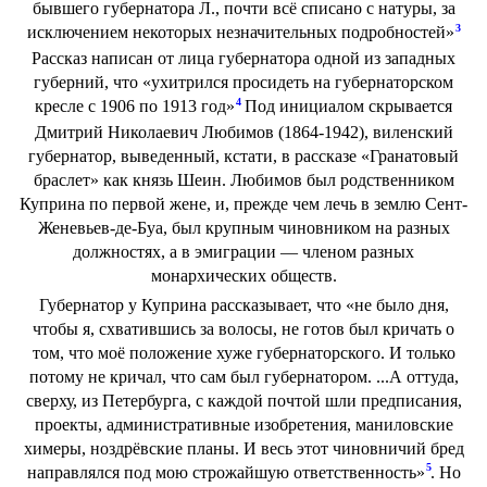
бывшего губернатора Л., почти всё списано с натуры, за
3
исключением некоторых незначительных подробностей»
Рассказ написан от лица губернатора одной из западных
губерний, что «ухитрился просидеть на губернаторском
4
кресле с 1906 по 1913 год»
Под инициалом скрывается
Дмитрий Николаевич Любимов (1864-1942), виленский
губернатор, выведенный, кстати, в рассказе «Гранатовый
браслет» как князь Шеин. Любимов был родственником
Куприна по первой жене, и, прежде чем лечь в землю Сент-
Женевьев-де-Буа, был крупным чиновником на разных
должностях, а в эмиграции — членом разных
монархических обществ.
Губернатор у Куприна рассказывает, что «не было дня,
чтобы я, схватившись за волосы, не готов был кричать о
том, что моё положение хуже губернаторского. И только
потому не кричал, что сам был губернатором. ...А оттуда,
сверху, из Петербурга, с каждой почтой шли предписания,
проекты, административные изобретения, маниловские
химеры, ноздрёвские планы. И весь этот чиновничий бред
5
направлялся под мою строжайшую ответственность»
. Но