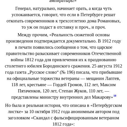
ампиратырь!»
Генерал, натурально, начинает орать, а когда чуть
успокаивается, говорит, что если в Петербурге решат
откопать современников к трехсотлетию дома Романовых,
то уж он подаст в отставку и проч., и проч.
Между прочим, «Реальность сюжетной основы
произведения подтверждается документально. В 1912 году
в печати появились сообщения о том, что царское
правительство разыскивает современников Отечественной
войны 1812 года для привлечения их к празднованию
столетнего юбилея Бородинского сражения. 25 августа 1912
года газета „Русское слово“ (№ 196) писала, что прибывшие
на официальные торжества ветераны — мещанин Лаптев,
118 лет, крестьяне — Гордей Громов, 112 лет, Максим
Пятаченков, 120 лет, Степан Жуков, 110 лет, —
10
представлены министру внутренних дел Макарову»
Но была и реальная история, что описана в «Петербургском
листке» за 10 октября 1912 года анонимным автором под
заголовком «Скандал с фальсифицированным ветераном
1812 года»: