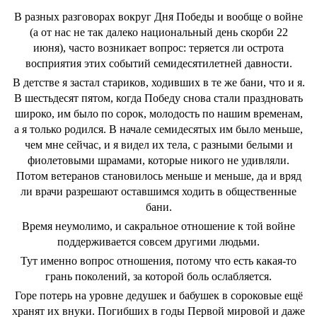
В разных разговорах вокруг Дня Победы и вообще о войне
(а от нас не так далеко национальный день скорби 22
июня), часто возникает вопрос: теряется ли острота
восприятия этих событий семидесятилетней давности.
В детстве я застал стариков, ходивших в те же бани, что и я.
В шестьдесят пятом, когда Победу снова стали праздновать
широко, им было по сорок, молодость по нашим временам,
а я только родился. В начале семидесятых им было меньше,
чем мне сейчас, и я видел их тела, с разными белыми и
фиолетовыми шрамами, которые никого не удивляли.
Потом ветеранов становилось меньше и меньше, да и вряд
ли врачи разрешают оставшимся ходить в общественные
бани.
Время неумолимо, и сакральное отношение к той войне
поддерживается совсем другими людьми.
Тут именно вопрос отношения, потому что есть какая-то
грань поколений, за которой боль ослабляется.
Горе потерь на уровне дедушек и бабушек в сороковые ещё
хранят их внуки. Погибших в годы Первой мировой и даже