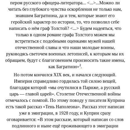
пером русского офицера-литератора... <...>...Можно ли
читать без глубокого чувства оскорбления не только нам,
знавшим Багратиона, да и тем, которые знают его
геройский характер по истории, то, что позволил себе
написать о нём граф Толстой? <...> Будем надеяться, что
только в одном романе графа Толстого можем мы
встретиться с подобными оценками мужей нашей
отечественной славы и что наши молодые воины,
руководясь светочем военных летописей, к которым мы их
обращаем, будут с благоговением произносить такие имена,
2
как Багратион»
.
Но потом кончился XIX век, и начался следующий.
Империя справедливо гордилась той силою вещей,
благодаря которой «мы очутилися в Париже, а русский
царь — главой царей». Столетие Отечественной войны
отмечалось с помпой. По этому поводу у писателя Куприна
есть такой рассказ «Тень Наполеона». Рассказ этот написан
уже в эмиграции, в 1928 году, и Куприн сразу
оговаривается: «В этом рассказе, который написан со слов
подлинного и ныне ещё проживающего в эмиграции