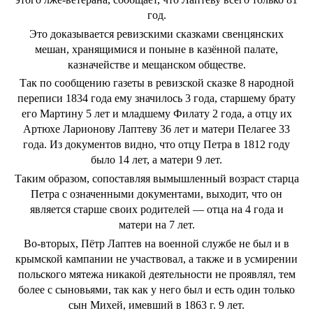
год.
Это доказывается ревизскими сказками свенцянских
мешан, хранящимися и поныне в казённой палате,
казначействе и мещанском обществе.
Так по сообщению газеты в ревизской сказке 8 народной
переписи 1834 года ему значилось 3 года, старшему брату
его Мартину 5 лет и младшему Филату 2 года, а отцу их
Артюхе Ларионову Лаптеву 36 лет и матери Пелагее 33
года. Из документов видно, что отцу Петра в 1812 году
было 14 лет, а матери 9 лет.
Таким образом, сопоставляя вымышленный возраст старца
Петра с означенными документами, выходит, что он
является старше своих родителей — отца на 4 года и
матери на 7 лет.
Во-вторых, Пётр Лаптев на военной службе не был и в
крымской кампании не участвовал, а также и в усмирении
польского мятежа никакой деятельности не проявлял, тем
более с сыновьями, так как у него был и есть один только
сын Михей, имевший в 1863 г. 9 лет.