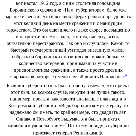
вот настал 1912 год, а с ним столетняя годовщина
Бородинского сражения: «Нам, губернаторам, было уже
заранее известно, что в высших сферах решили праздновать
этот великий день на месте сражения и с наипущим
торжеством. Это бы еще ничего и даже скорее возвышенно
и патриотично. Но я знал, что там, наверху, всегда
обязательно перестараются. Так оно и случилось. Какой-то
быстрый государственный ум подал внезапную мысль:
собрать на бородинских позициях возможно большее
количество ветеранов, принимавших участие в
приснопамятном сражении, а также просто древних
6
старожилов, которые имели случай видеть Наполеона»
Бывший губернатор как бы в сторону замечает, что проект
этот был, во всяком случае, не хуже и не лучше такого,
например, проекта, как завести ананасные плантации в
Костромской губернии: «Ведь бородинскому ветерану-то
надлежало бы иметь, по крайней мере, сто двадцать лет.
Однако в Петербурге выдумка эта была принята с
7
живейшим удовольствием»
По этому поводу в губернию
приезжает генерал Ренненкампф.