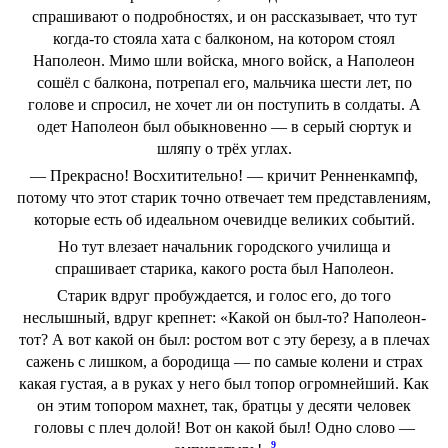
спрашивают о подробностях, и он рассказывает, что тут
когда-то стояла хата с балконом, на котором стоял
Наполеон. Мимо шли войска, много войск, а Наполеон
сошёл с балкона, потрепал его, мальчика шести лет, по
голове и спросил, не хочет ли он поступить в солдаты. А
одет Наполеон был обыкновенно — в серый сюртук и
шляпу о трёх углах.
— Прекрасно! Восхитительно! — кричит Ренненкампф,
потому что этот старик точно отвечает тем представлениям,
которые есть об идеальном очевидце великих событий.
Но тут влезает начальник городского училища и
спрашивает старика, какого роста был Наполеон.
Старик вдруг пробуждается, и голос его, до того
неслышный, вдруг крепнет: «Какой он был-то? Наполеон-
тот? А вот какой он был: ростом вот с эту березу, а в плечах
сажень с лишком, а бородища — по самые колени и страх
какая густая, а в руках у него был топор огромнейший. Как
он этим топором махнет, так, братцы у десяти человек
головы с плеч долой! Вот он какой был! Одно слово —
9