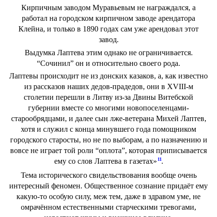
Кирпичным заводом Муравьевым не награждался, а
работал на городском кирпичном заводе арендатора
Клейна, и только в 1890 годах сам уже арендовал этот
завод.
Выдумка Лаптева этим однако не ограничивается.
“Сочинил” он и относительно своего рода.
Лаптевы происходит не из донских казаков, а, как известно
из рассказов наших дедов-прадедов, они в XVIII-м
столетии перешли в Литву из-за Двины Витебской
губернии вместе со многими новопоселенцами-
старообрядцами, и далее сын лже-ветерана Михей Лаптев,
хотя и служил с конца минувшего года помощником
городского старосты, но не по выборам, а по назначению и
вовсе не играет той роли “оплота”, которая приписывается
11
ему со слов Лаптева в газетах»
.
Тема исторического свидельствования вообще очень
интересный феномен. Общественное сознание придаёт ему
какую-то особую силу, меж тем, даже в здравом уме, не
омрачённом естественными старческими тревогами,