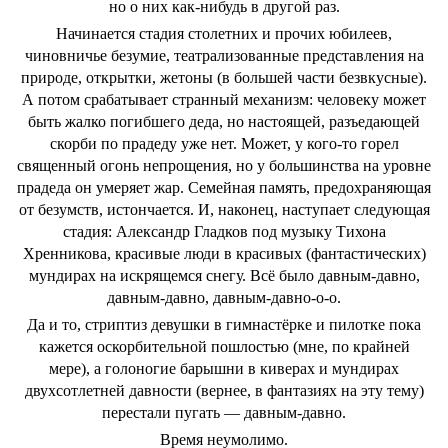
но о них как-нибудь в другой раз.
Начинается стадия столетних и прочих юбилеев,
чиновничье безумие, театрализованные представления на
природе, открытки, жетоны (в большей части безвкусные).
А потом срабатывает странный механизм: человеку может
быть жалко погибшего деда, но настоящей, разъедающей
скорби по прадеду уже нет. Может, у кого-то горел
священный огонь непрощения, но у большинства на уровне
прадеда он умеряет жар. Семейная память, предохраняющая
от безумств, истончается. И, наконец, наступает следующая
стадия: Александр Гладков под музыку Тихона
Хренникова, красивые люди в красивых (фантастических)
мундирах на искрящемся снегу. Всё было давным-давно,
давным-давно, давным-давно-о-о.
Да и то, стриптиз девушки в гимнастёрке и пилотке пока
кажется оскорбительной пошлостью (мне, по крайней
мере), а голоногие барышни в киверах и мундирах
двухсотлетней давности (вернее, в фантазиях на эту тему)
перестали пугать — давным-давно.
Время неумолимо.