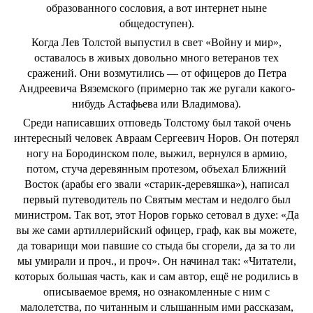
образованного сословия, а вот интернет ныне
общедоступен).
Когда Лев Толстой выпустил в свет «Войну и мир»,
оставалось в живых довольно много ветеранов тех
сражений. Они возмутились — от офицеров до Петра
Андреевича Вяземского (примерно так же ругали какого-
нибудь Астафьева или Владимова).
Среди написавших отповедь Толстому был такой очень
интересный человек Авраам Сергеевич Норов. Он потерял
ногу на Бородинском поле, выжил, вернулся в армию,
потом, стуча деревянным протезом, объехал Ближний
Восток (арабы его звали «старик-деревяшка»), написал
первый путеводитель по Святым местам и недолго был
министром. Так вот, этот Норов горько сетовал в духе: «Да
вы же сами артиллерийский офицер, граф, как вы можете,
да товарищи мои павшие со стыда бы сгорели, да за то ли
мы умирали и проч., и проч». Он начинал так: «Читатели,
которых большая часть, как и сам автор, ещё не родились в
описываемое время, но ознакомленные с ним с
малолетства, по читанным и слышанным ими рассказам,