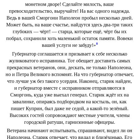
монетном дворе! Сделайте милость, ваше
превосходительство, выручайте! На вас одного надежда.
Ведь в вашей Сморгони Наполеон пробыл несколько дней.
Может быть, на ваше счастье, найдутся здесь два-три таких
глубоких — чёрт! — старца, которые ещё, чёрт бы их
побрал, сохранили хоть маленький остаток памяти. Вовеки
8
вашей услуги не забуду!»
Губернатор соглашается и призывает к себе несколько
жуликоватого исправника. Тот обещает доставить самых
прекрасных ветеранов, они, дескать, не только Наполеона,
но и Петра Великого вспомнят. На что губернатор отвечает,
что лучше уж без такого усердия. Наконец, старик найден,
и губернатор вместе с исправником отправляются в
Сморгонь, куда уже выехал генерал. Старик ждёт их на
завалинке, опираясь подбородком на костыль, он, как
пишет Куприн, был даже не седой, а какой-то зелёный.
Высоких гостей сопровождают местные учителя, члены
городской ратуши, гарнизонные офицеры.
Ветерана начинают испытывать, спрашивают, видел ли он
Наполеона. Старик отвечает, что видал и близёхонько. Его