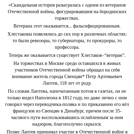
«Скандальная история разыгралась с одним из ветеранов
Отечественной войны, фигурировавшим на бородинских
торжествах.
Ветерана этот оказывается... фальсифицированным.
Хлестаковы появлялись до сих пор в различных областях:
то были ревизоры, то губернаторы, то прокуроры, то
профессора.
Теперь же оказывается существует Хлестаков–“ветеран”.
На торжествах в Москве среди оставшихся в живых
участников Отечественной войны обращал на себя
внимание житель города Свенцян* Петр Артемьевич
Лаптев, 118 лет от роду.
По словам Лаптева, напечатанным потом в газетах, он не
только видел Наполеона в 1812 году, но даже лично с ним
говорил через переводчика-поляка и по приказанию его вёл
французов из Свенцян в Динабург, причем после 35-
часового пути воспользовавшись ослабленным за ним
надзором, благополучно скрылся.
Позже Лаптев принимал участие в Отечественной войне в