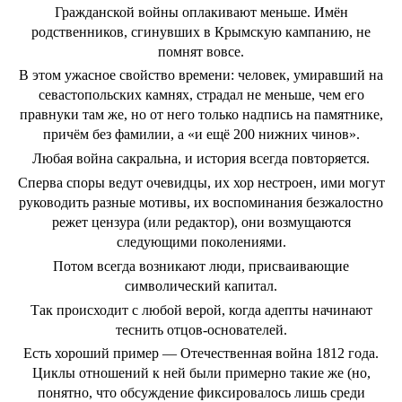
Гражданской войны оплакивают меньше. Имён
родственников, сгинувших в Крымскую кампанию, не
помнят вовсе.
В этом ужасное свойство времени: человек, умиравший на
севастопольских камнях, страдал не меньше, чем его
правнуки там же, но от него только надпись на памятнике,
причём без фамилии, а «и ещё 200 нижних чинов».
Любая война сакральна, и история всегда повторяется.
Сперва споры ведут очевидцы, их хор нестроен, ими могут
руководить разные мотивы, их воспоминания безжалостно
режет цензура (или редактор), они возмущаются
следующими поколениями.
Потом всегда возникают люди, присваивающие
символический капитал.
Так происходит с любой верой, когда адепты начинают
теснить отцов-основателей.
Есть хороший пример — Отечественная война 1812 года.
Циклы отношений к ней были примерно такие же (но,
понятно, что обсуждение фиксировалось лишь среди