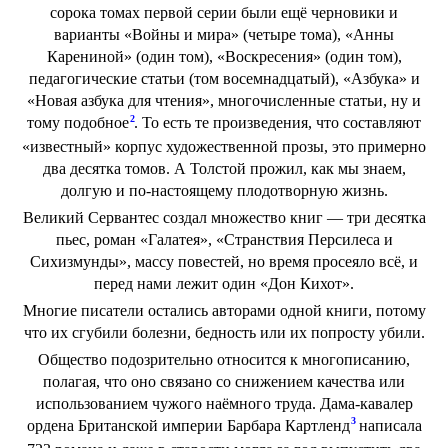
сорока томах первой серии были ещё черновики и
варианты «Войны и мира» (четыре тома), «Анны
Карениной» (один том), «Воскресения» (один том),
педагогические статьи (том восемнадцатый), «Азбука» и
«Новая азбука для чтения», многочисленные статьи, ну и
2
тому подобное
. То есть те произведения, что составляют
«известный» корпус художественной прозы, это примерно
два десятка томов. А Толстой прожил, как мы знаем,
долгую и по-настоящему плодотворную жизнь.
Великий Сервантес создал множество книг — три десятка
пьес, роман «Галатея», «Странствия Персилеса и
Сихизмунды», массу повестей, но время просеяло всё, и
перед нами лежит один «Дон Кихот».
Многие писатели остались авторами одной книги, потому
что их сгубили болезни, бедность или их попросту убили.
Общество подозрительно относится к многописанию,
полагая, что оно связано со снижением качества или
использованием чужого наёмного труда. Дама-кавалер
3
ордена Британской империи Барбара Картленд
написала