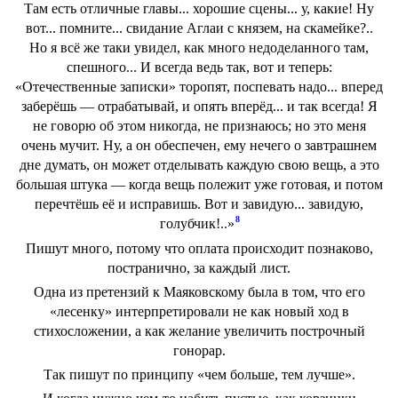
Там есть отличные главы... хорошие сцены... у, какие! Ну
вот... помните... свидание Аглаи с князем, на скамейке?..
Но я всё же таки увидел, как много недоделанного там,
спешного... И всегда ведь так, вот и теперь:
«Отечественные записки» торопят, поспевать надо... вперед
заберёшь — отрабатывай, и опять вперёд... и так всегда! Я
не говорю об этом никогда, не признаюсь; но это меня
очень мучит. Ну, а он обеспечен, ему нечего о завтрашнем
дне думать, он может отделывать каждую свою вещь, а это
большая штука — когда вещь полежит уже готовая, и потом
перечтёшь её и исправишь. Вот и завидую... завидую,
8
голубчик!..»
Пишут много, потому что оплата происходит познаково,
постранично, за каждый лист.
Одна из претензий к Маяковскому была в том, что его
«лесенку» интерпретировали не как новый ход в
стихосложении, а как желание увеличить построчный
гонорар.
Так пишут по принципу «чем больше, тем лучше».