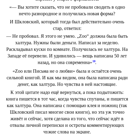
«— Вы хотите сказать, что не пробовали сводить в одно
нечто разнородное и получилась новая форма?
И Шкловский, который тогда был действительно очень
стар, ответил:
— Не пробовал. Я этого не умею. „Zoo“ должна была быть
халтура. Нужны были деньги. Написал за неделю.
Раскладывал куски по комнате. Получилась не халтура. На
Западе её перевели. И удивились — вещь написана 50 лет
10
назад, но она современна»
.
«Zoo или Письма не о любви» была и остаётся очень
сильной книгой. И как мы видим, она была написана ради
денег, как халтура. Но чувства в ней настоящие.
К этой цитате надо ещё вернуться, а пока подытожить:
книга пишется в тот час, когда чувства спутаны, и пишется
как халтура. Она написана с помощью клея и ножниц (так
Шкловский писал многие свои книги), но эта уж точно
живёт и сейчас, хотя сделана из того, что сейчас идёт в
отвалы личной переписки и остроты комментирующих
чужие слова на экране.