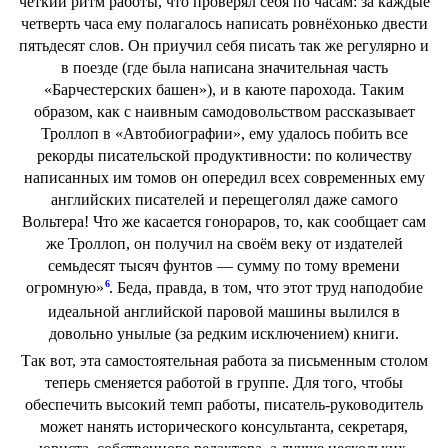
чёткий ритм работы, что проверял себя по часам: за каждые
четверть часа ему полагалось написать ровнёхонько двести
пятьдесят слов. Он приучил себя писать так же регулярно и
в поезде (где была написана значительная часть
«Барчестерских башен»), и в каюте парохода. Таким
образом, как с наивным самодовольством рассказывает
Троллоп в «Автобиографии», ему удалось побить все
рекорды писательской продуктивности: по количеству
написанных им томов он опередил всех современных ему
английских писателей и перещеголял даже самого
Вольтера! Что же касается гонораров, то, как сообщает сам
же Троллоп, он получил на своём веку от издателей
семьдесят тысяч фунтов — сумму по тому времени
6
огромную»
. Беда, правда, в том, что этот труд наподобие
идеальной английской паровой машины вылился в
довольно унылые (за редким исключением) книги.
Так вот, эта самостоятельная работа за письменным столом
теперь сменяется работой в группе. Для того, чтобы
обеспечить высокий темп работы, писатель-руководитель
может нанять исторического консультанта, секретаря,