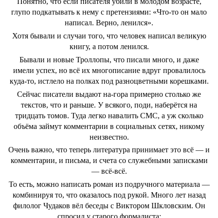
Понятно, что если писателя убили в молодом возрасте,
глупо подкатывать к нему с претензиями: «Что-то он мало
написал. Верно, ленился».
Хотя бывали и случаи того, что человек написал великую
книгу, а потом ленился.
Бывали и новые Троллопы, что писали много, и даже
имели успех, но всё их многописание вдруг провалилось
куда-то, истлело на полках под разноцветными корешками.
Сейчас писатели выдают на-гора примерно столько же
текстов, что и раньше. У всякого, поди, наберётся на
тридцать томов. Туда легко навалить СМС, а уж сколько
объёма займут комментарии в социальных сетях, никому
неизвестно.
Очень важно, что теперь литература принимает это всё — и
комментарии, и письма, и счета со служебными записками
— всё-всё.
То есть, можно написать роман из подручного материала —
комбинируя то, что оказалось под рукой. Много лет назад
филолог Чудаков вёл беседы с Виктором Шкловским. Он
спросил у старого формалиста: