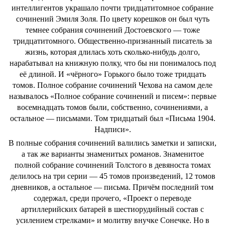
интеллигентов украшало почти тридцатитомное собрание
сочинений Эмиля Золя. По цвету корешков он был чуть
темнее собрания сочинений Достоевского — тоже
тридцатитомного. Общественно-признанный писатель за
жизнь, которая длилась хоть сколько-нибудь долго,
нарабатывал на книжную полку, что бы ни понималось под
её длиной. И «чёрного» Горького было тоже тридцать
томов. Полное собрание сочинений Чехова на самом деле
называлось «Полное собрание сочинений и писем»: первые
восемнадцать томов были, собственно, сочинениями, а
остальное — письмами. Том тридцатый был «Письма 1904.
Надписи».
В полные собрания сочинений валились заметки и записки,
а так же варианты знаменитых романов. Знаменитое
полной собрание сочинений Толстого в девяноста томах
делилось на три серии — 45 томов произведений, 12 томов
дневников, а остальное — письма. Причём последний том
содержал, среди прочего, «Проект о переводе
артиллерийских батарей в шестиорудийный состав с
усилением стрелками» и молитву внучке Сонечке. Но в