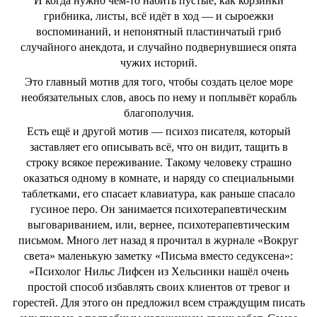
И когда нужно чем-то набить пустые, как корзинки
грибника, листы, всё идёт в ход — и сыроежки
воспоминаний, и непонятный пластинчатый гриб
случайного анекдота, и случайно подвернувшиеся опята
чужих историй.
Это главный мотив для того, чтобы создать целое море
необязательных слов, авось по нему и поплывёт корабль
благополучия.
Есть ещё и другой мотив — психоз писателя, который
заставляет его описывать всё, что он видит, тащить в
строку всякое переживание. Такому человеку страшно
оказаться одному в комнате, и наряду со специальными
таблетками, его спасает клавиатура, как раньше спасало
гусиное перо. Он занимается психотерапевтическим
выговариванием, или, вернее, психотерапевтическим
письмом. Много лет назад я прочитал в журнале «Вокруг
света» маленькую заметку «Письма вместо седуксена»:
«Психолог Нильс Лифсен из Хельсинки нашёл очень
простой способ избавлять своих клиентов от тревог и
горестей. Для этого он предложил всем страждущим писать