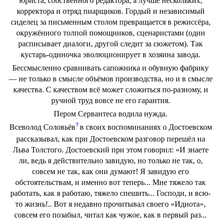
юриста, собственного редактора, а лучше нескольких,
корректора и отряд пиарщиков. Гордый и независимый
сиделец за письменным столом превращается в режиссёра,
окружённого толпой помощников, сценаристами (один
расписывает диалоги, другой следит за сюжетом). Так
кустарь-одиночка эволюционирует в хозяина завода.
Бессмысленно сравнивать сапожника и обувную фабрику
— не только в смысле объёмов производства, но и в смысле
качества. С качеством всё может сложиться по-разному, и
ручной труд вовсе не его гарантия.
Пером Сервантеса водила нужда.
7
Всеволод Соловьёв
в своих воспоминаниях о Достоевском
рассказывал, как при Достоевском разговор перешёл на
Льва Толстого. Достоевский при этом говорил: «И знаете
ли, ведь я действительно завидую, но только не так, о,
совсем не так, как они думают! Я завидую его
обстоятельствам, и именно вот теперь... Мне тяжело так
работать, как я работаю, тяжело спешить... Господи, и всю-
то жизнь!.. Вот я недавно прочитывал своего «Идиота»,
совсем его позабыл, читал как чужое, как в первый раз...