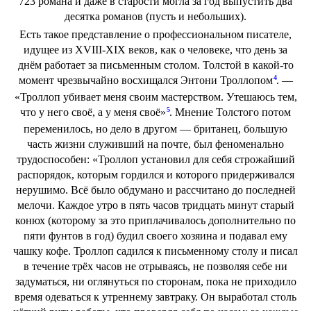
723 романа и даже в старости могла за год выпустить два
десятка романов (пусть и небольших).
Есть такое представление о профессиональном писателе,
идущее из XVIII-XIX веков, как о человеке, что день за
днём работает за письменным столом. Толстой в какой-то
4
момент чрезвычайно восхищался Энтони Троллопом
. —
«Троллоп убивает меня своим мастерством. Утешаюсь тем,
5
что у него своё, а у меня своё»
. Мнение Толстого потом
переменилось, но дело в другом — британец, большую
часть жизни служивший на почте, был феноменально
трудоспособен: «Троллоп установил для себя строжайший
распорядок, которым гордился и которого придерживался
нерушимо. Всё было обдумано и рассчитано до последней
мелочи. Каждое утро в пять часов тридцать минут старый
конюх (которому за это приплачивалось дополнительно по
пяти фунтов в год) будил своего хозяина и подавал ему
чашку кофе. Троллоп садился к письменному столу и писал
в течение трёх часов не отрываясь, не позволяя себе ни
задуматься, ни оглянуться по сторонам, пока не приходило
время одеваться к утреннему завтраку. Он выработал столь