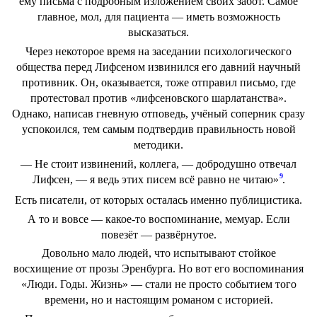
ему письма с подробным изложением своих забот. Самое
главное, мол, для пациента — иметь возможность
высказаться.
Через некоторое время на заседании психологического
общества перед Лифсеном извинился его давний научный
противник. Он, оказывается, тоже отправил письмо, где
протестовал против «лифсеновского шарлатанства».
Однако, написав гневную отповедь, учёный соперник сразу
успокоился, тем самым подтвердив правильность новой
методики.
— Не стоит извинений, коллега, — добродушно отвечал
9
Лифсен, — я ведь этих писем всё равно не читаю»
.
Есть писатели, от которых осталась именно публицистика.
А то и вовсе — какое-то воспоминание, мемуар. Если
повезёт — развёрнутое.
Довольно мало людей, что испытывают стойкое
восхищение от прозы Эренбурга. Но вот его воспоминания
«Люди. Годы. Жизнь» — стали не просто событием того
времени, но и настоящим романом с историей.