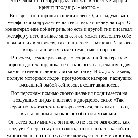
что человек на скорую руку забежал в лавку метафор и
кричит продавцу: «Бистро!»
Есть два типа хороших сочинителей. Один выдумывает
метафору и водружает её на текст, как вишенку на торт. О
кондитерах ещё пойдёт речь, но есть и другой тип писателя:
метафор у него в запасе много, и он может позволить себе
швырять их в читателя, как теннисист — мячики. У такого
автора становится важен темп, накат образов.
Впрочем, всякие разговоры о современной литературе
хороши до тех пор, пока не наткнёшься на сделанную для
какой-то ненаписанной статьи выписку. И будто в гавань,
полную моторных лодок, прогулочных катеров, пахнущих
вчерашней рыбой сейнеров, входит авианосец.
Вот персонаж помимо своего желания поднимается на
воздушных шарах и влетает в дворцовое окно: «Так,
вероятно, ужасается и восторгается оса, летящая на торт,
выставленный на окне беззаботной хозяйкой.
Он летел одну минуту, он ничего не успел разглядеть как
следует. Сперва ему показалось, что он попал в какой-то
удивительный птичник, где возились, с пением и свистом,