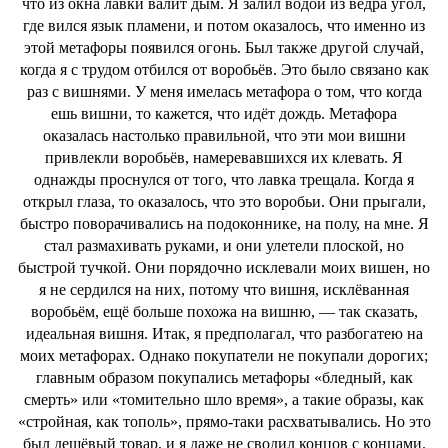
что из окна лавки валит дым. Я залил водой из ведра угол,
где вился язык пламени, и потом оказалось, что именно из
этой метафоры появился огонь. Был также другой случай,
когда я с трудом отбился от воробьёв. Это было связано как
раз с вишнями. У меня имелась метафора о том, что когда
ешь вишни, то кажется, что идёт дождь. Метафора
оказалась настолько правильной, что эти мои вишни
привлекли воробьёв, намеревавшихся их клевать. Я
однажды проснулся от того, что лавка трещала. Когда я
открыл глаза, то оказалось, что это воробьи. Они прыгали,
быстро поворачивались на подоконнике, на полу, на мне. Я
стал размахивать руками, и они улетели плоской, но
быстрой тучкой. Они порядочно исклевали моих вишен, но
я не сердился на них, потому что вишня, исклёванная
воробьём, ещё больше похожа на вишню, — так сказать,
идеальная вишня. Итак, я предполагал, что разбогатею на
моих метафорах. Однако покупатели не покупали дорогих;
главным образом покупались метафоры «бледный, как
смерть» или «томительно шло время», а такие образы, как
«стройная, как тополь», прямо-таки расхватывались. Но это
был дешёвый товар, и я даже не сводил концов с концами.