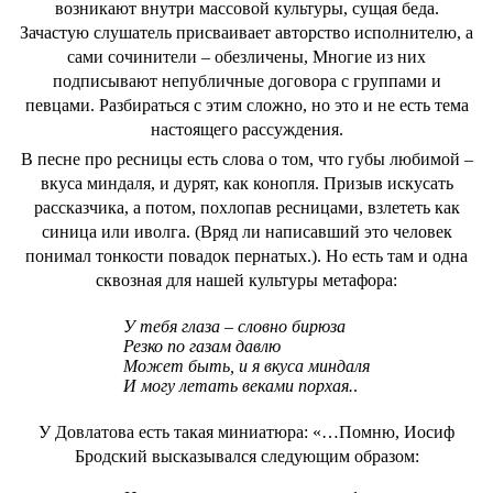
возникают внутри массовой культуры, сущая беда.
Зачастую слушатель присваивает авторство исполнителю, а
сами сочинители – обезличены, Многие из них
подписывают непубличные договора с группами и
певцами. Разбираться с этим сложно, но это и не есть тема
настоящего рассуждения.
В песне про ресницы есть слова о том, что губы любимой –
вкуса миндаля, и дурят, как конопля. Призыв искусать
рассказчика, а потом, похлопав ресницами, взлететь как
синица или иволга. (Вряд ли написавший это человек
понимал тонкости повадок пернатых.). Но есть там и одна
сквозная для нашей культуры метафора:
У тебя глаза – словно бирюза
Резко по газам давлю
Может быть, и я вкуса миндаля
И могу летать веками порхая.
.
У Довлатова есть такая миниатюра: «…Помню, Иосиф
Бродский высказывался следующим образом: