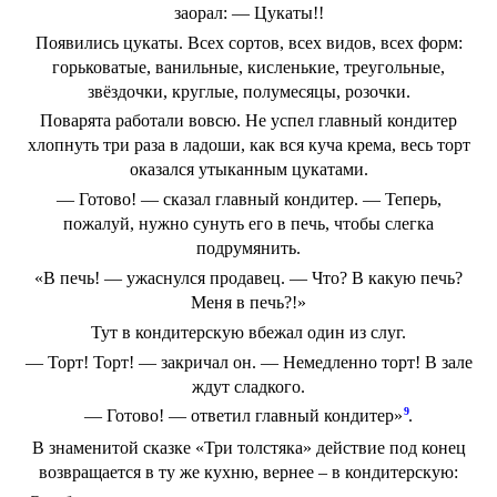
заорал: — Цукаты!!
Появились цукаты. Всех сортов, всех видов, всех форм:
горьковатые, ванильные, кисленькие, треугольные,
звёздочки, круглые, полумесяцы, розочки.
Поварята работали вовсю. Не успел главный кондитер
хлопнуть три раза в ладоши, как вся куча крема, весь торт
оказался утыканным цукатами.
— Готово! — сказал главный кондитер. — Теперь,
пожалуй, нужно сунуть его в печь, чтобы слегка
подрумянить.
«В печь! — ужаснулся продавец. — Что? В какую печь?
Меня в печь?!»
Тут в кондитерскую вбежал один из слуг.
— Торт! Торт! — закричал он. — Немедленно торт! В зале
ждут сладкого.
9
— Готово! — ответил главный кондитер»
.
В знаменитой сказке «Три толстяка» действие под конец
возвращается в ту же кухню, вернее – в кондитерскую: