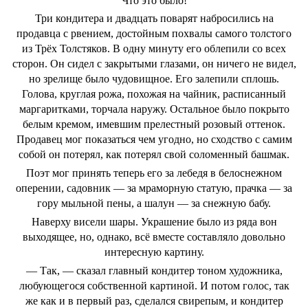
Что это было!
Три кондитера и двадцать поварят набросились на
продавца с рвением, достойным похвалы самого толстого
из Трёх Толстяков. В одну минуту его облепили со всех
сторон. Он сидел с закрытыми глазами, он ничего не видел,
но зрелище было чудовищное. Его залепили сплошь.
Голова, круглая рожа, похожая на чайник, расписанный
маргаритками, торчала наружу. Остальное было покрыто
белым кремом, имевшим прелестный розовый оттенок.
Продавец мог показаться чем угодно, но сходство с самим
собой он потерял, как потерял свой соломенный башмак.
Поэт мог принять теперь его за лебедя в белоснежном
оперении, садовник — за мраморную статую, прачка — за
гору мыльной пены, а шалун — за снежную бабу.
Наверху висели шары. Украшение было из ряда вон
выходящее, но, однако, всё вместе составляло довольно
интересную картину.
— Так, — сказал главный кондитер тоном художника,
любующегося собственной картиной. И потом голос, так
же как и в первый раз, сделался свирепым, и кондитер