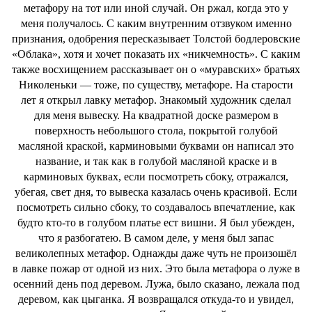
метафору на тот или иной случай. Он ржал, когда это у
меня получалось. С каким внутренним отзвуком именно
признания, одобрения пересказывает Толстой бодлеровские
«Облака», хотя и хочет показать их «никчемность». С каким
также восхищением рассказывает он о «муравских» братьях
Николеньки — тоже, по существу, метафоре. На старости
лет я открыл лавку метафор. Знакомый художник сделал
для меня вывеску. На квадратной доске размером в
поверхность небольшого стола, покрытой голубой
масляной краской, карминовыми буквами он написал это
название, и так как в голубой масляной краске и в
карминовых буквах, если посмотреть сбоку, отражался,
убегая, свет дня, то вывеска казалась очень красивой. Если
посмотреть сильно сбоку, то создавалось впечатление, как
будто кто-то в голубом платье ест вишни. Я был убежден,
что я разбогатею. В самом деле, у меня был запас
великолепных метафор. Однажды даже чуть не произошёл
в лавке пожар от одной из них. Это была метафора о луже в
осенний день под деревом. Лужа, было сказано, лежала под
деревом, как цыганка. Я возвращался откуда-то и увидел,