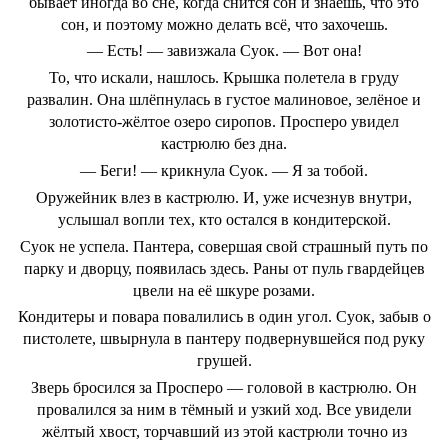
бывает иногда во сне, когда снится сон и знаешь, что это
сон, и поэтому можно делать всё, что захочешь.
— Есть! — завизжала Суок. — Вот она!
То, что искали, нашлось. Крышка полетела в груду
развалин. Она шлёпнулась в густое малиновое, зелёное и
золотисто-жёлтое озеро сиропов. Просперо увидел
кастрюлю без дна.
— Беги! — крикнула Суок. — Я за тобой.
Оружейник влез в кастрюлю. И, уже исчезнув внутри,
услышал вопли тех, кто остался в кондитерской.
Суок не успела. Пантера, совершая свой страшный путь по
парку и дворцу, появилась здесь. Раны от пуль гвардейцев
цвели на её шкуре розами.
Кондитеры и повара повалились в один угол. Суок, забыв о
пистолете, швырнула в пантеру подвернувшейся под руку
грушей.
Зверь бросился за Просперо — головой в кастрюлю. Он
провалился за ним в тёмный и узкий ход. Все увидели
жёлтый хвост, торчавший из этой кастрюли точно из