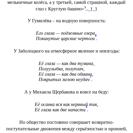
мельничные колёса, а у третьей, самой страшной, каждый
3
глаз с Круглую башню»
.._}_}
У Гумилёва – на водную поверхность:
Его глаза — подземные озера,
4
Покинутые царские чертоги
.
У Заболоцкого на атмосферное явление и невзгоды:
Её глаза — как два тумана,
Полуулыбка, полуплач,
Её глаза — как два обмана,
5
Покрытых мглою неудач
.
А у Михаила Щербакова и вовсе на беду:
Её осанка вся как нервный тик,
6
Её глаза как две напасти
.
Но общество постоянно совершает возвратно-
поступательные движения между серьёзностью и иронией,