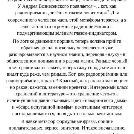
У Андрея Вознесенского появляется «…кот, как
7
радиоприемник, зелёным глазом ловит мир»
. Для
современного человека часть этой метафоры теряется, а я
ещё застал эти огромные радиоприёмники с
подмаргивающим зелёным глазом-индикатором.
По логике движения поршня, теперь должна прийти
обратная волна, поскольку человечество уже
разочаровывается в научном знании, переводя «науку» в
общественном понимании в разряд магии. Раньше чёрный
цвет сравнивали с сажей, теперь сажу городские жители
видят куда реже, чем раньше. Кот, как радиоприёмник или
радиоприёмник, как кот? Красный, как рак или маков цвет
– но раков, кажется, заменили креветки. Интересный класс
сравнений в литературе – это сравнение чего-то с
исчезнувшими давно тканями. Цвет «наваринского дыма»
и «бедра испуганной нимфы» начитанным читателем
восстанавливаютсся, но ведь это только начитанным.
В лавке метафор формульные фразы, обилие
прилагательных, вернее, эпитетов. И такое впечатление,