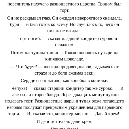
повелитель пахучего разноцветного царства. Троном был
торт.
Он не раскрывал глаз. Он ожидал невероятного скандала,
бури — и был готов ко всему. Но случилось то, чего он
никак не ожидал.
— Торт погиб, — сказал младший кондитер сурово и
печально.
Потом наступила тишина. Только лопались пузыри на
кипящем шоколаде.
— Что будет? — шептал продавец шаров, задыхаясь от
страха и до боли сжимая веки.
Сердце его прыгало, как копейка в копилке.
— Чепуха! — сказал старший кондитер так же сурово. — В
зале съели второе блюдо. Через двадцать минут нужно
подавать торт. Разноцветные шары и тупая рожа летающего
негодяя послужат прекрасным украшением для парадного
торта. — И, сказав это, кондитер заорал: — Давай крем!!
И действительно дали крем.