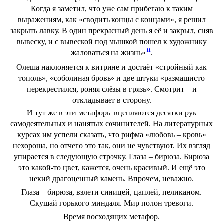
Когда я заметил, что уже сам прибегаю к таким
выражениям, как «сводить концы с концами», я решил
закрыть лавку. В один прекрасный день я её и закрыл, сняв
вывеску, и с вывеской под мышкой пошел к художнику
11
жаловаться на жизнь»
.
Олеша наклоняется к витрине и достаёт «стройный как
тополь», «соболиная бровь» и две штуки «размашисто
перекрестился, роняя слёзы в грязь». Смотрит – и
откладывает в сторону.
И тут же в эти метафоры вцепляются десятки рук
самодеятельных и нанятых сочинителей. На литературных
курсах им успели сказать, что рифма «любовь – кровь»
нехороша, но отчего это так, они не чувствуют. Их взгляд
упирается в следующую строчку. Глаза – бирюза. Бирюза
это какой-то цвет, кажется, очень красивый. И ещё это
некий драгоценный камень. Впрочем, неважно.
Глаза – бирюза, взлети синицей, цаплей, пеликаном.
Скушай горького миндаля. Мир полон тревоги.
Время восходящих метафор.