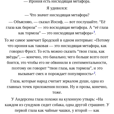
— Ирония есть нисходящая метафора.
Я удивился:
— Что значит нисходящая метафора?
— Объясняю, — сказал Иосиф, — вот послушайте. “Её
глаза как бирюза” — это восходящая метафора. А “её глаза
1
как тормоза” — это нисходящая метафора»
.
То же самое замечает Бродский в одном интервью: «Потому
что ирония как таковая — это нисходящая метафора, как
говорил Фрост. То есть можно сказать “твои глаза, как
звёзды”, — конечно, это банально; чего больше всего поэт
боится, это чтобы его не обвинили в сентиментальности,
поэтому он говорит “твои глаза, как тормоза”, и это
2
вызывает смех и порождает популярность»
.
Глаза, которые народ считает зеркалом души, одна из
главных точек приложения поэзии. Ну и прозы, конечно,
тоже.
У Андерсена глаза похожи на кухонную утварь: «На
каждом из сундуков сидит собака, одна другой страшнее. У
первой глаза как чайные чашки, у второй — как