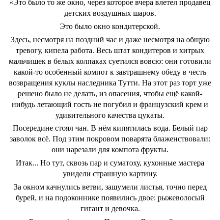
«Это было то же окно, через которое вчера влетел продавец
детских воздушных шаров.
Это было окно кондитерской.
Здесь, несмотря на поздний час и даже несмотря на общую
тревогу, кипела работа. Весь штат кондитеров и хитрых
мальчишек в белых колпаках суетился вовсю: они готовили
какой-то особенный компот к завтрашнему обеду в честь
возвращения куклы наследника Тутти. На этот раз торт уже
решено было не делать, из опасения, чтобы ещё какой-
нибудь летающий гость не погубил и французский крем и
удивительного качества цукаты.
Посередине стоял чан. В нём кипятилась вода. Белый пар
заволок всё. Под этим покровом поварята блаженствовали:
они нарезали для компота фрукты.
Итак... Но тут, сквозь пар и суматоху, кухонные мастера
увидели страшную картину.
За окном качнулись ветви, зашумели листья, точно перед
бурей, и на подоконнике появились двое: рыжеволосый
гигант и девочка.