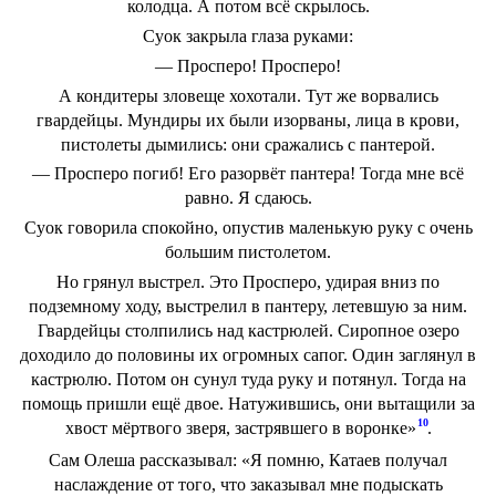
колодца. А потом всё скрылось.
Суок закрыла глаза руками:
— Просперо! Просперо!
А кондитеры зловеще хохотали. Тут же ворвались
гвардейцы. Мундиры их были изорваны, лица в крови,
пистолеты дымились: они сражались с пантерой.
— Просперо погиб! Его разорвёт пантера! Тогда мне всё
равно. Я сдаюсь.
Суок говорила спокойно, опустив маленькую руку с очень
большим пистолетом.
Но грянул выстрел. Это Просперо, удирая вниз по
подземному ходу, выстрелил в пантеру, летевшую за ним.
Гвардейцы столпились над кастрюлей. Сиропное озеро
доходило до половины их огромных сапог. Один заглянул в
кастрюлю. Потом он сунул туда руку и потянул. Тогда на
помощь пришли ещё двое. Натужившись, они вытащили за
10
хвост мёртвого зверя, застрявшего в воронке»
.
Сам Олеша рассказывал: «Я помню, Катаев получал
наслаждение от того, что заказывал мне подыскать