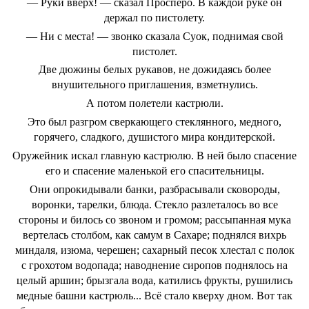
— Руки вверх! — сказал Просперо. В каждой руке он
держал по пистолету.
— Ни с места! — звонко сказала Суок, поднимая свой
пистолет.
Две дюжины белых рукавов, не дожидаясь более
внушительного приглашения, взметнулись.
А потом полетели кастрюли.
Это был разгром сверкающего стеклянного, медного,
горячего, сладкого, душистого мира кондитерской.
Оружейник искал главную кастрюлю. В ней было спасение
его и спасение маленькой его спасительницы.
Они опрокидывали банки, разбрасывали сковороды,
воронки, тарелки, блюда. Стекло разлеталось во все
стороны и билось со звоном и громом; рассыпанная мука
вертелась столбом, как самум в Сахаре; поднялся вихрь
миндаля, изюма, черешен; сахарный песок хлестал с полок
с грохотом водопада; наводнение сиропов поднялось на
целый аршин; брызгала вода, катились фрукты, рушились
медные башни кастрюль... Всё стало кверху дном. Вот так