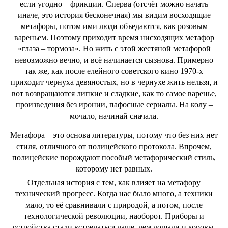
если угодно – фрикции. Сперва (отсчёт можно начать
иначе, это история бесконечная) мы видим восходящие
метафоры, потом ими люди объедаются, как розовым
вареньем. Поэтому приходит время нисходящих метафор
«глаза – тормоза». Но жить с этой жестяной метафорой
невозможно вечно, и всё начинается сызнова. Примерно
так же, как после елейного советского кино 1970-х
приходит чернуха девяностых, но в чернухе жить нельзя, и
вот возвращаются липкие и сладкие, как то самое варенье,
произведения без иронии, пафосные сериалы. На колу –
мочало, начинай сначала.
Метафора – это основа литературы, потому что без них нет
стиля, отличного от полицейского протокола. Впрочем,
полицейские порождают пособый метафорический стиль,
которому нет равных.
Отдельная история с тем, как влияет на метафору
технический прогресс. Когда нас было много, а техники
мало, то её сравнивали с природой, а потом, после
технологической революции, наоборот. Приборы и
устройства стали встречаться чаще, чем лошади и коровы.