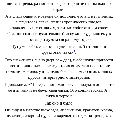
шипя и треща, разноцветные драгоценные птицы южных
стран.
А в следующее мгновение он подумал, что это не птичник,
а фруктовая лавка, полная тропических плодов,
раздавленных, сочащихся, залитых собственным соком.
Сладкое головокружительное благоухание ударило ему в
нос; жар и духота спёрли ему горло.
Тут уже всё смешалось: и удивительный птичник, и
8
фруктовая лавка»
.
Это знаменитая сцена (вернее – две), и обе нужно привести
почти полностью – потому что их внимательное чтение
поможет молодому писателю больше, чем десяток модных
курсов литературного мастерства.
Продолжим: «“Теперь я понимаю всё, — подумал он: — это
не птичник и не фруктовая лавка. Это кондитерская. А я
сижу в торте!”
Так оно и было.
Он сидел в царстве шоколада, апельсинов, гранатов, крема,
цукатов, сахарной пудры и варенья, и сидел на троне, как