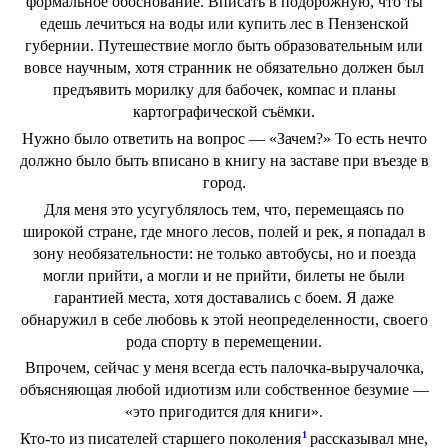
формальное обоснование. Вписать в подорожную, что ты
едешь лечиться на воды или купить лес в Пензенской
губернии. Путешествие могло быть образовательным или
вовсе научным, хотя странник не обязательно должен был
предъявить морилку для бабочек, компас и планы
картографической съёмки.
Нужно было ответить на вопрос — «Зачем?» То есть нечто
должно было быть вписано в книгу на заставе при въезде в
город.
Для меня это усугублялось тем, что, перемещаясь по
широкой стране, где много лесов, полей и рек, я попадал в
зону необязательности: не только автобусы, но и поезда
могли прийти, а могли и не прийти, билеты не были
гарантией места, хотя доставались с боем. Я даже
обнаружил в себе любовь к этой неопределенности, своего
рода спорту в перемещении.
Впрочем, сейчас у меня всегда есть палочка-выручалочка,
объясняющая любой идиотизм или собственное безумие —
«это пригодится для книги».
1
Кто-то из писателей старшего поколения
рассказывал мне,