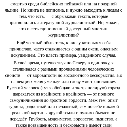
смертью среди библейских пейзажей или на полярной
льдине. Но книга не дописана, и нужно выходить к людям с
тем, что есть, — с обрывками текста, которые
притворились литературной журналистикой. Но, может,
это и есть единственный доступный мне тип
журналистики?
Ещё честный обыватель, к числу которых я себя
причисляю, часто сталкивается с одним очень опасным
искушением. Это власть примера, увиденного случая.
В своё время, путешествуя по Северу в одиночку, я
сталкивался с разными проявлениями человеческих
свойств — от вороватости до абсолютного бескорыстия. Но
на лекциях меня уже научили слову «экстраполяция».
Русский человек (тут я обобщаю и экстраполирую) горазд
шарахаться из крайности в крайность — от полного
самоуничижения до яростной гордости. Меж тем, опыт
туриста, радостный или печальный, сам по себе никакой
реальной картины другой земли и чужих обычаев не
передаёт. Грубость, мздоимство, воровство, пьянство, а
также возвышенность и бескорыстие имеют свои