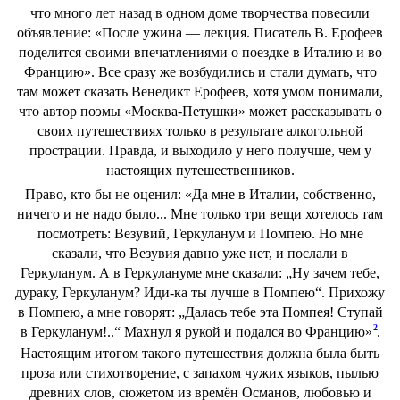
что много лет назад в одном доме творчества повесили
объявление: «После ужина — лекция. Писатель В. Ерофеев
поделится своими впечатлениями о поездке в Италию и во
Францию». Все сразу же возбудились и стали думать, что
там может сказать Венедикт Ерофеев, хотя умом понимали,
что автор поэмы «Москва-Петушки» может рассказывать о
своих путешествиях только в результате алкогольной
прострации. Правда, и выходило у него получше, чем у
настоящих путешественников.
Право, кто бы не оценил: «Да мне в Италии, собственно,
ничего и не надо было... Мне только три вещи хотелось там
посмотреть: Везувий, Геркуланум и Помпею. Но мне
сказали, что Везувия давно уже нет, и послали в
Геркуланум. А в Геркулануме мне сказали: „Ну зачем тебе,
дураку, Геркуланум? Иди-ка ты лучше в Помпею“. Прихожу
в Помпею, а мне говорят: „Далась тебе эта Помпея! Ступай
2
в Геркуланум!..“ Махнул я рукой и подался во Францию»
.
Настоящим итогом такого путешествия должна была быть
проза или стихотворение, с запахом чужих языков, пылью
древних слов, сюжетом из времён Османов, любовью и