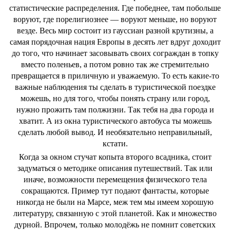
статистические распределения. Где победнее, там побольше
воруют, где порелигиознее — воруют меньше, но воруют
везде. Весь мир состоит из гауссиан разной крутизны, а
самая порядочная нация Европы в десять лет вдруг доходит
до того, что начинает засовывать своих сограждан в топку
вместо поленьев, а потом ровно так же стремительно
превращается в приличную и уважаемую. То есть какие-то
важные наблюдения ты сделать в туристической поездке
можешь, но для того, чтобы понять страну или город,
нужно прожить там полжизни. Так тебя на два города и
хватит. А из окна туристического автобуса ты можешь
сделать любой вывод. И необязательно неправильный,
кстати.
Когда за окном стучат копыта второго всадника, стоит
задуматься о методике описания путешествий. Так или
иначе, возможности перемещения физического тела
сокращаются. Пример тут подают фантасты, которые
никогда не были на Марсе, меж тем мы имеем хорошую
литературу, связанную с этой планетой. Как и множество
дурной. Впрочем, только молодёжь не помнит советских