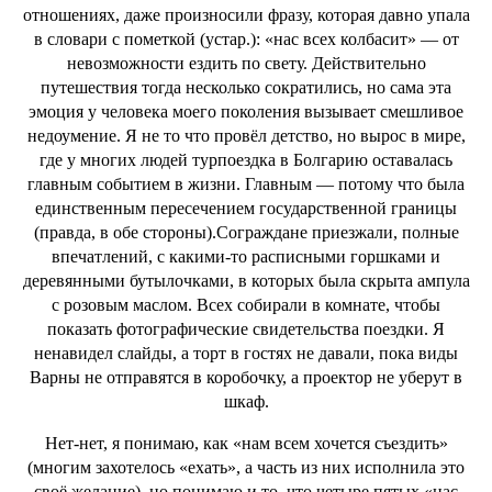
отношениях, даже произносили фразу, которая давно упала
в словари с пометкой (устар.): «нас всех колбасит» — от
невозможности ездить по свету. Действительно
путешествия тогда несколько сократились, но сама эта
эмоция у человека моего поколения вызывает смешливое
недоумение. Я не то что провёл детство, но вырос в мире,
где у многих людей турпоездка в Болгарию оставалась
главным событием в жизни. Главным — потому что была
единственным пересечением государственной границы
(правда, в обе стороны).Сограждане приезжали, полные
впечатлений, с какими-то расписными горшками и
деревянными бутылочками, в которых была скрыта ампула
с розовым маслом. Всех собирали в комнате, чтобы
показать фотографические свидетельства поездки. Я
ненавидел слайды, а торт в гостях не давали, пока виды
Варны не отправятся в коробочку, а проектор не уберут в
шкаф.
Нет-нет, я понимаю, как «нам всем хочется съездить»
(многим захотелось «ехать», а часть из них исполнила это
своё желание), но понимаю и то, что четыре пятых «нас