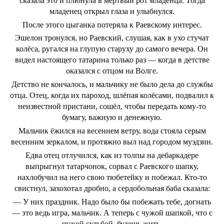
сказала это и плюнула в мёртвый рот младенца. Тогда
младенец открыл глаза и улыбнулся.
После этого цыганка потеряла к Раевскому интерес.
Эшелон тронулся, но Раевский, слушая, как в ухо стучат
колёса, ругался на глупую старуху до самого вечера. Он
видел настоящего татарина только раз — когда в детстве
оказался с отцом на Волге.
Детство не кончалось, и мальчику не было дела до службы
отца. Отец, когда их пароход, шлёпая колёсами, подвалил к
неизвестной пристани, сошёл, чтобы передать кому-то
бумагу, важную и денежную.
Мальчик ёжился на весеннем ветру, вода стояла серым
весенним зеркалом, и протяжно выл над городом муэдзин.
Едва отец отлучился, как из толпы на дебаркадере
выпрыгнул татарчонок, сорвал с Раевского шапку,
нахлобучил на него свою тюбетейку и побежал. Кто-то
свистнул, захохотал дробно, а сердобольная баба сказала:
— У них праздник. Надо было бы побежать тебе, догнать
— это ведь игра, мальчик. А теперь с чужой шапкой, что с
чужой судьбой, будешь жить.