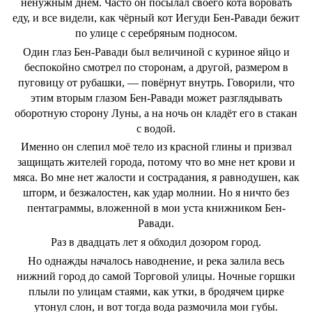
ненужным днём. Часто он посылал своего кота воровать
еду, и все видели, как чёрный кот Иегуди Бен-Равади бежит
по улице с серебряным подносом.
Один глаз Бен-Равади был величиной с куриное яйцо и
беспокойно смотрел по сторонам, а другой, размером в
пуговицу от рубашки, — повёрнут внутрь. Говорили, что
этим вторым глазом Бен-Равади может разглядывать
оборотную сторону Луны, а на ночь он кладёт его в стакан
с водой.
Именно он слепил моё тело из красной глины и призвал
защищать жителей города, потому что во мне нет крови и
мяса. Во мне нет жалости и сострадания, я равнодушен, как
шторм, и безжалостен, как удар молнии. Но я ничто без
пентаграммы, вложенной в мои уста книжником Бен-
Равади.
Раз в двадцать лет я обходил дозором город.
Но однажды началось наводнение, и река залила весь
нижний город до самой Торговой улицы. Ночные горшки
плыли по улицам стаями, как утки, в бродячем цирке
утонул слон, и вот тогда вода размочила мои губы.