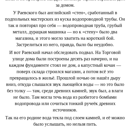
за домом.
У Раевского был английский «стен», сработанный в
подпольных мастерских из куска водопроводной трубы. Он
так и повторял про себя — водопроводная труба, грубый
металл, дурацкая машинка — но к «стену» было два
магазина, и этого могло хватить на короткий бой.
Застрелиться из него, правда, было бы неудобно.
И вот Раевский начал обследовать подвал. На Торговой
улице дома были построены десять раз начерно, и на
каждом фундаменте стоял не дом, а капустный кочан —
поверх склада строился магазин, а потом всё это
превращалось в жильё. Прошлой ночью он нашёл дыру
вниз, откуда слышался звук льющейся воды — но это было
без толку — там, среди древних камней, звук был, а влаги
не было. Там могла течь вода из разбитого бомбами
водопровода или сочиться тонкий ручеёк древних
источников.
Так на его родине вода текла под слоем камней, и её можно
было услышать, но нельзя пить.