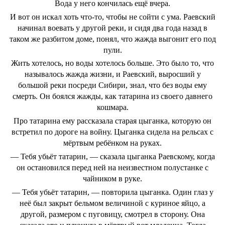
Вода у него кончилась ещё вчера.
И вот он искал хоть что-то, чтобы не сойти с ума. Раевский
начинал воевать у другой реки, и сидя два года назад в
таком же разбитом доме, понял, что жажда выгонит его под
пули.
Жить хотелось, но воды хотелось больше. Это было то, что
называлось жажда жизни, и Раевский, выросший у
большой реки посреди Сибири, знал, что без воды ему
смерть. Он боялся жажды, как татарина из своего давнего
кошмара.
Про татарина ему рассказала старая цыганка, которую он
встретил по дороге на войну. Цыганка сидела на рельсах с
мёртвым ребёнком на руках.
— Тебя убьёт татарин, — сказала цыганка Раевскому, когда
он остановился перед ней на неизвестном полустанке с
чайником в руке.
— Тебя убьёт татарин, — повторила цыганка. Один глаз у
неё был закрыт бельмом величиной с куриное яйцо, а
другой, размером с пуговицу, смотрел в сторону. Она