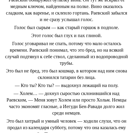
медным ключом, найденным на полке. Вино оказалось
сладким, как варенье, и склеило гортань. Раевский забылся
и не сразу услышал голос.
Голос был сырым — как старый горшок в подполе.
Этот голос был глух и пах глиной.
Голос уговаривал не спать, потому что мало осталось
времени. Раевский понимал, что это бред, но на всякий
случай подтянул к себе ствол, сделанный из водопроводной
трубы.
Это был не бред, это был кошмар, в котором над ним снова
склонился татарин без лица.
— Кто ты? Кто ты? — выдохнул лежащий на полу.
— Холем… — дохнул сыростью склонившийся над
Раевским, — Меня зовут Холем или просто Хольм. Немцы
часто экономят гласные, а Иегуди Бен-Равади долго жил
среди немцев.
Это был хитрый и умный человек — ходили слухи, что он
продал из календаря субботу, потому что она казалась ему