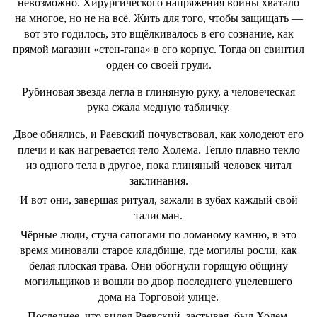
невозможно. Хирургического напряжения войны хватало
на многое, но не на всё. Жить для того, чтобы защищать —
вот это годилось, это вщёлкивалось в его сознание, как
прямой магазин «стен-гана» в его корпус. Тогда он свинтил
орден со своей груди.
Рубиновая звезда легла в глиняную руку, а человеческая
рука сжала медную табличку.
Двое обнялись, и Раевский почувствовал, как холодеют его
плечи и как нагревается тело Холема. Тепло плавно текло
из одного тела в другое, пока глиняный человек читал
заклинания.
И вот они, завершая ритуал, зажали в зубах каждый свой
талисман.
Чёрные люди, стуча сапогами по ломаному камню, в это
время миновали старое кладбище, где могилы росли, как
белая плоская трава. Они обогнули горящую общину
могильщиков и вошли во двор последнего уцелевшего
дома на Торговой улице.
Последнее, что видел Раевский, застывая, был Холем,