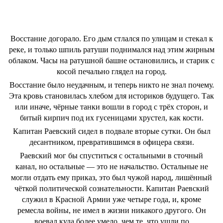
Восстание догорало. Его дым стлался по улицам и стекал к
реке, и только шпиль ратуши поднимался над этим жирным
облаком. Часы на ратушной башне остановились, и старик с
косой печально глядел на город.
Восстание было неудачным, и теперь никто не знал почему.
Эта кровь становилась хлебом для историков будущего. Так
или иначе, чёрные танки вошли в город с трёх сторон, и
битый кирпич под их гусеницами хрустел, как кости.
Капитан Раевский сидел в подвале вторые сутки. Он был
десантником, превратившимся в офицера связи.
Раевский мог бы спуститься с остальными в сточный
канал, но остальные — это не начальство. Остальные не
могли отдать ему приказ, это был чужой народ, лишённый
чёткой политической сознательности. Капитан Раевский
служил в Красной Армии уже четыре года, и, кроме
ремесла войны, не имел в жизни никакого другого. Он
воевал куда более умело, чем те, что ушли по