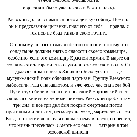
Но догонять было уже некого и бежать некуда.
Раевский долго вспоминал потом детскую обиду. Помнил
он и предсказание цыганки, гнал его от себя — правда, с
тех пор не брал татар в свою группу.
Он никому не рассказывал об этой истории, потому что
солдаты не должны знать о слабости своего командира,
особенно, если это командир Красной Армии. В марте он
столкнулся с татарами, что служили в эсэсовском полку. Он
дрался с ними в лесах Западной Белоруссии — где
мусульманский полк обложил партизан. Группу Раевского
выбросили туда с парашютом, и уже через час она вела бой.
Пули глухо били в сосны, и последний мартовский снег
сыпался с ветвей на чёрные шинели. Раевский пробыл там
три дня, и все три дня был покрыт смертным потом,
противным и липким, несмотря на холод мартовского леса.
Когда на третий день пуля вошла к нему в плечо, он решил,
что жизнь пресеклась. Смерть его была — татарин в той
эсэсовской шинели.