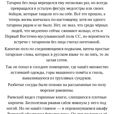
Татарин без лица мерещился ему несколько раз, но всегда
превращался в усталую фигуру медсестры или своих
бойцов, которые тащили его на себе. Всё это прошло, а
теперь жизнь кончалась по-настоящему, хотя ни одного
татарина рядом и не было. Нет, он знал, что среди чёрных
людей, что медленно сейчас сжимают кольцо, есть и
Первый Восточно-мусульманский полк СС, но вероятность
встречи с татарином без лица считал ничтожной.
Капитан полз по соединяющимся подвалам, шепча простые
татарские слова, которых в русском языке то ли пять, то ли
целая сотня.
Так он попал в соседнее помещение, где нашёл множество
истлевшей одежды, горы мышиного помёта и гниль,
вывалившуюся из трухлявых сундуков.
Разбитые сосуды были похожи на рассыпанные по полу
морские раковины.
Раевский видел старинные книги, слипшиеся в плотные
кирпичи. Бесполезная ржавая сабля звякнула у него под
ногой. Но он нашёл главное — в опрокинувшемся шкафу
Раевский обнаружил бутылку вина. Он тут же вскрыл её