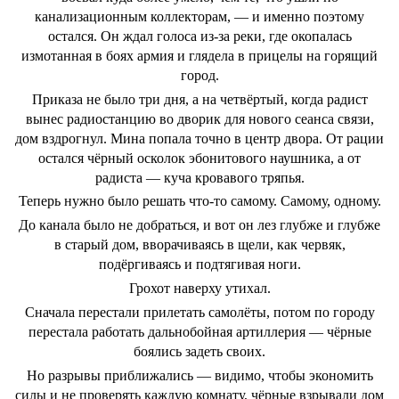
канализационным коллекторам, — и именно поэтому
остался. Он ждал голоса из-за реки, где окопалась
измотанная в боях армия и глядела в прицелы на горящий
город.
Приказа не было три дня, а на четвёртый, когда радист
вынес радиостанцию во дворик для нового сеанса связи,
дом вздрогнул. Мина попала точно в центр двора. От рации
остался чёрный осколок эбонитового наушника, а от
радиста — куча кровавого тряпья.
Теперь нужно было решать что-то самому. Самому, одному.
До канала было не добраться, и вот он лез глубже и глубже
в старый дом, вворачиваясь в щели, как червяк,
подёргиваясь и подтягивая ноги.
Грохот наверху утихал.
Сначала перестали прилетать самолёты, потом по городу
перестала работать дальнобойная артиллерия — чёрные
боялись задеть своих.
Но разрывы приближались — видимо, чтобы экономить
силы и не проверять каждую комнату, чёрные взрывали дом