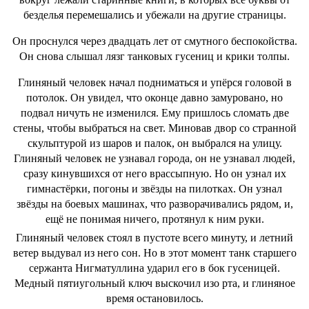
безделья перемешались и убежали на другие страницы.
Он проснулся через двадцать лет от смутного беспокойства.
Он снова слышал лязг танковых гусениц и крики толпы.
Глиняный человек начал подниматься и упёрся головой в
потолок. Он увидел, что оконце давно замуровано, но
подвал ничуть не изменился. Ему пришлось сломать две
стены, чтобы выбраться на свет. Миновав двор со странной
скульптурой из шаров и палок, он выбрался на улицу.
Глиняный человек не узнавал города, он не узнавал людей,
сразу кинувшихся от него врассыпную. Но он узнал их
гимнастёрки, погоны и звёзды на пилотках. Он узнал
звёзды на боевых машинах, что разворачивались рядом, и,
ещё не понимая ничего, протянул к ним руки.
Глиняный человек стоял в пустоте всего минуту, и летний
ветер выдувал из него сон. Но в этот момент танк старшего
сержанта Нигматуллина ударил его в бок гусеницей.
Медный пятиугольный ключ выскочил изо рта, и глиняное
время остановилось.