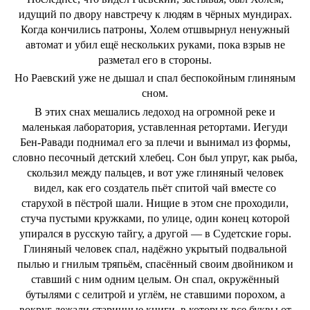
идущий по двору навстречу к людям в чёрных мундирах.
Когда кончились патроны, Холем отшвырнул ненужный
автомат и убил ещё нескольких руками, пока взрыв не
разметал его в стороны.
Но Раевский уже не дышал и спал беспокойным глиняным
сном.
В этих снах мешались ледоход на огромной реке и
маленькая лаборатория, уставленная ретортами. Иегуди
Бен-Равади поднимал его за плечи и вынимал из формы,
словно песочный детский хлебец. Сон был упруг, как рыба,
скользил между пальцев, и вот уже глиняный человек
видел, как его создатель пьёт спитой чай вместе со
старухой в пёстрой шали. Нищие в этом сне проходили,
стуча пустыми кружками, по улице, один конец которой
упирался в русскую тайгу, а другой — в Судетские горы.
Глиняный человек спал, надёжно укрытый подвальной
пылью и гнилым тряпьём, спасённый своим двойником и
ставший с ним одним целым. Он спал, окружённый
бутылями с селитрой и углём, не ставшими порохом, а
вокруг лежали старинные книги, в которых все буквы от