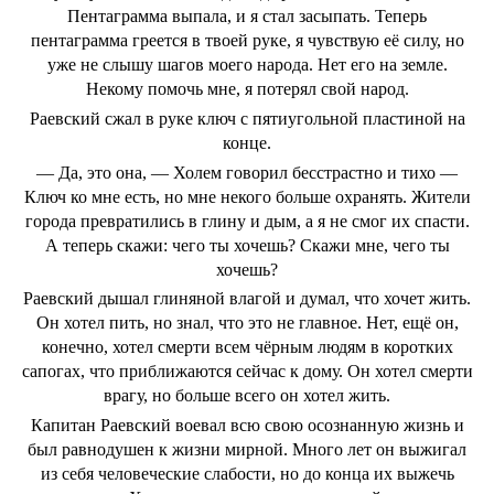
Пентаграмма выпала, и я стал засыпать. Теперь
пентаграмма греется в твоей руке, я чувствую её силу, но
уже не слышу шагов моего народа. Нет его на земле.
Некому помочь мне, я потерял свой народ.
Раевский сжал в руке ключ с пятиугольной пластиной на
конце.
— Да, это она, — Холем говорил бесстрастно и тихо —
Ключ ко мне есть, но мне некого больше охранять. Жители
города превратились в глину и дым, а я не смог их спасти.
А теперь скажи: чего ты хочешь? Скажи мне, чего ты
хочешь?
Раевский дышал глиняной влагой и думал, что хочет жить.
Он хотел пить, но знал, что это не главное. Нет, ещё он,
конечно, хотел смерти всем чёрным людям в коротких
сапогах, что приближаются сейчас к дому. Он хотел смерти
врагу, но больше всего он хотел жить.
Капитан Раевский воевал всю свою осознанную жизнь и
был равнодушен к жизни мирной. Много лет он выжигал
из себя человеческие слабости, но до конца их выжечь