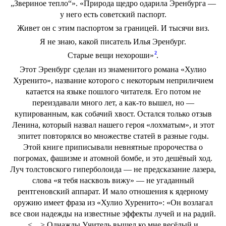
„Звериное тепло“». «Природа щедро одарила Эренбурга —
у него есть советский паспорт.
Живет он с этим паспортом за границей. И тысячи виз.
Я не знаю, какой писатель Илья Эренбург.
2
Старые вещи нехороши»
.
Этот Эренбург сделан из знаменитого романа «Хулио
Хуренито», название которого с некоторым неприличием
катается на языке пошлого читателя. Его потом не
переиздавали много лет, а как-то вышел, но —
купированным, как собачий хвост. Остался только отзыв
Ленина, который назвал нашего героя «лохматым», и этот
эпитет повторялся во множестве статей в разные годы.
Этой книге приписывали невнятные пророчества о
погромах, фашизме и атомной бомбе, и это дешёвый ход.
Луч толстовского гиперболоида — не предсказание лазера,
слова «я тебя насквозь вижу» — не угаданный
рентгеновский аппарат. И мало отношения к ядерному
оружию имеет фраза из «Хулио Хуренито»: «Он возлагал
все свои надежды на известные эффекты лучей и на радий.
<…> Однажды Учитель вышел ко мне весёлый и