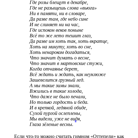
Где розы блещут в декабре,
Где не разыщешь слова «вьюга»
Ни в памяти, ни в словаре,
Да разве там, где небо сине
И не слиняет ни на час,
Где испокон веков поныне
Всё то же лето тешит глаз,
Да разве им хоть так, хоть вкратце,
Хоть на минуту, хоть во сне,
Хоть ненароком догадаться,
Что значит думать о весне,
Что значит в мартовские стужи,
Когда отчаянье берет,
Всё ждать и ждать, как неуклюже
Зашевелится грузный лед.
А мы такие зимы знали,
Вжились в такие холода,
Что даже не было печали,
Но только гордость и беда.
И в крепкой, ледяной обиде,
Сухой пургой ослеплены,
Мы видели, уже не видя,
8
Глаза зёленые весны.
Если что-то можно считать гимном «Оттепели» как