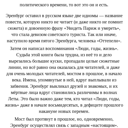
политического времени, то вот это он и есть.
Эренбург оставил в русском языке две идиомы — название
повести, которую никто не читает (и даже никто не помнит
сюжета) и довоенную фразу «Увидеть Париж и умереть»,
что стала девизом советского туриста. Так или иначе,
наступило время пятого Эренбурга, человека «Оттепели».
Затем он написал воспоминания «Люди, годы, жизнь».
Судьба этой книги была трудна, из неё то и дело
вырезались большие куски, пропадали целые сюжетные
линии, но всё равно она оказалась для читателей, и даже
для очень молодых читателей, мостом в прошлое, в начало
века. Имена, упомянутые в ней, вдруг выплывали из
забвения. Эренбург выкликал друзей и знакомых, и их
мёртвые лица вдруг становились различимы в волнах
Леты. Это было важно даже тем, кто читал «Люди, годы,
жизнь» даже в начале восьмидесятых, в дефиците прошлого
накануне новых перемен.
Мост был протянут в прошлое, но, одновременно,
Эренбург осуществлял связь с западным «настоящим».