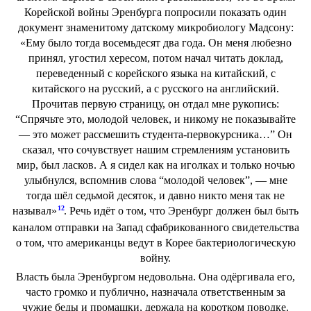
Корейской войны Эренбурга попросили показать один
документ знаменитому датскому микробиологу Мадсону:
«Ему было тогда восемьдесят два года. Он меня любезно
принял, угостил хересом, потом начал читать доклад,
переведенный с корейского языка на китайский, с
китайского на русский, а с русского на английский.
Прочитав первую страницу, он отдал мне рукопись:
“Спрячьте это, молодой человек, и никому не показывайте
— это может рассмешить студента-первокурсника…” Он
сказал, что сочувствует нашим стремлениям установить
мир, был ласков. А я сидел как на иголках и только ночью
улыбнулся, вспомнив слова “молодой человек”, — мне
тогда шёл седьмой десяток, и давно никто меня так не
12
называл»
. Речь идёт о том, что Эренбург должен был быть
каналом отправки на Запад сфабрикованного свидетельства
о том, что американцы ведут в Корее бактериологическую
войну.
Власть была Эренбургом недовольна. Она одёргивала его,
часто громко и публично, назначала ответственным за
чужие беды и промашки, держала на коротком поводке.