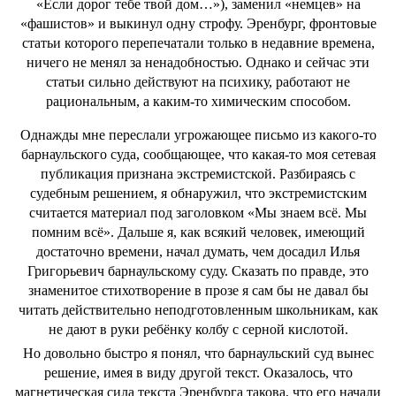
«Если дорог тебе твой дом…»), заменил «немцев» на
«фашистов» и выкинул одну строфу. Эренбург, фронтовые
статьи которого перепечатали только в недавние времена,
ничего не менял за ненадобностью. Однако и сейчас эти
статьи сильно действуют на психику, работают не
рациональным, а каким-то химическим способом.
Однажды мне переслали угрожающее письмо из какого-то
барнаульского суда, сообщающее, что какая-то моя сетевая
публикация признана экстремистской. Разбираясь с
судебным решением, я обнаружил, что экстремистским
считается материал под заголовком «Мы знаем всё. Мы
помним всё». Дальше я, как всякий человек, имеющий
достаточно времени, начал думать, чем досадил Илья
Григорьевич барнаульскому суду. Сказать по правде, это
знаменитое стихотворение в прозе я сам бы не давал бы
читать действительно неподготовленным школьникам, как
не дают в руки ребёнку колбу с серной кислотой.
Но довольно быстро я понял, что барнаульский суд вынес
решение, имея в виду другой текст. Оказалось, что
магнетическая сила текста Эренбурга такова, что его начали