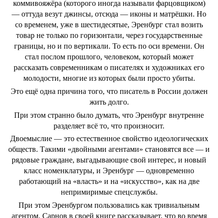
коммивояжёра (которого иногда называли фарцовщиком)
— оттуда везут джинсы, отсюда — иконы и матрёшки. Но
со временем, уже в шестидесятые, Эренбург стал возить
товар не только по горизонтали, через государственные
границы, но и по вертикали. То есть по оси времени. Он
стал послом прошлого, человеком, который может
рассказать современникам о писателях и художниках его
молодости, многие из которых были просто убиты.
Это ещё одна причина того, что писатель в России должен
жить долго.
При этом странно было думать, что Эренбург внутренне
разделяет всё то, что произносит.
Двоемыслие — это естественное свойство идеологических
обществ. Такими «двойными агентами» становятся все — и
рядовые граждане, выгадывающие свой интерес, и новый
класс номенклатуры, и Эренбург — одновременно
работающий на «власть» и на «искусство», как на две
непримиримые спецслужбы.
При этом Эренбургом пользовались как тривиальным
агентом. Сарнов в своей книге рассказывает, что во время