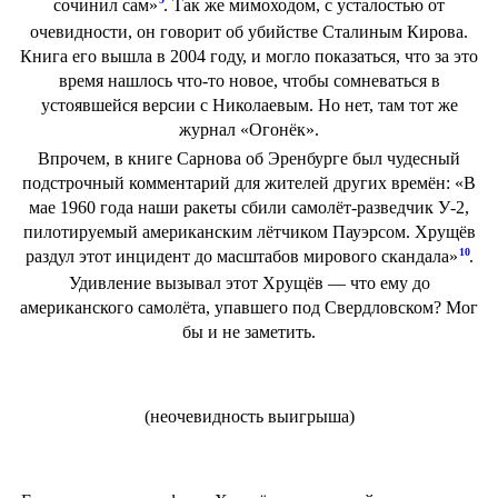
сочинил сам»
. Так же мимоходом, с усталостью от
очевидности, он говорит об убийстве Сталиным Кирова.
Книга его вышла в 2004 году, и могло показаться, что за это
время нашлось что-то новое, чтобы сомневаться в
устоявшейся версии с Николаевым. Но нет, там тот же
журнал «Огонёк».
Впрочем, в книге Сарнова об Эренбурге был чудесный
подстрочный комментарий для жителей других времён: «В
мае 1960 года наши ракеты сбили самолёт-разведчик У-2,
пилотируемый американским лётчиком Пауэрсом. Хрущёв
10
раздул этот инцидент до масштабов мирового скандала»
.
Удивление вызывал этот Хрущёв — что ему до
американского самолёта, упавшего под Свердловском? Мог
бы и не заметить.
(неочевидность выигрыша)