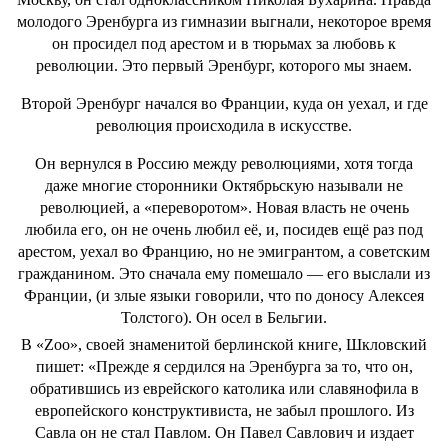
молодого Эренбурга из гимназии выгнали, некоторое время
он просидел под арестом и в тюрьмах за любовь к
революции. Это первый Эренбург, которого мы знаем.
Второй Эренбург начался во Франции, куда он уехал, и где
революция происходила в искусстве.
Он вернулся в Россию между революциями, хотя тогда
даже многие сторонники Октябрьскую называли не
революцией, а «переворотом». Новая власть не очень
любила его, он не очень любил её, и, посидев ещё раз под
арестом, уехал во Францию, но не эмигрантом, а советским
гражданином. Это сначала ему помешало — его выслали из
Франции, (и злые языки говорили, что по доносу Алексея
Толстого). Он осел в Бельгии.
В «Zoo», своей знаменитой берлинской книге, Шкловский
пишет: «Прежде я сердился на Эренбурга за то, что он,
обратившись из еврейского католика или славянофила в
европейского конструктивиста, не забыл прошлого. Из
Савла он не стал Павлом. Он Павел Савлович и издает