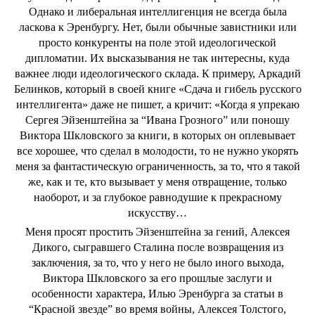
Однако и либеральная интеллигенция не всегда была
ласкова к Эренбургу. Нет, были обычные завистники или
просто конкуренты на поле этой идеологической
дипломатии. Их высказывания не так интересны, куда
важнее люди идеологического склада. К примеру, Аркадий
Белинков, который в своей книге «Сдача и гибель русского
интеллигента» даже не пишет, а кричит: «Когда я упрекаю
Сергея Эйзенштейна за “Ивана Грозного” или поношу
Виктора Шкловского за книги, в которых он оплевывает
все хорошее, что сделал в молодости, то не нужно укорять
меня за фантастическую ограниченность, за то, что я такой
же, как и те, кто вызывает у меня отвращение, только
наоборот, и за глубокое равнодушие к прекрасному
искусству…
Меня просят простить Эйзенштейна за гений, Алексея
Дикого, сыгравшего Сталина после возвращения из
заключения, за то, что у него не было иного выхода,
Виктора Шкловского за его прошлые заслуги и
особенности характера, Илью Эренбурга за статьи в
“Красной звезде” во время войны, Алексея Толстого,