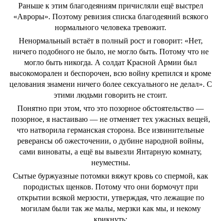
Раньше к этим благодеяниям причисляли ещё выстрел
«Авроры». Поэтому ревизия списка благодеяний всякого
нормального человека тревожит.
Ненормальный встаёт в полный рост и говорит: «Нет,
ничего подобного не было, не могло быть. Потому что не
могло быть никогда. А солдат Красной Армии был
высокоморален и беспорочен, всю войну крепился и кроме
целования знамени ничего более сексуального не делал». С
этими людьми говорить не стоит.
Понятно при этом, что это позорное обстоятельство —
позорное, я настаиваю — не отменяет тех ужасных вещей,
что натворила германская сторона. Все извинительные
реверансы об ожесточении, о дубине народной войны,
сами виноваты, а ещё вы вывезли Янтарную комнату,
неуместны.
Сытые буржуазные потомки вяжут кровь со спермой, как
породистых щенков. Потому что они бормочут при
открытии всякой мерзости, утверждая, что лежащие по
могилам были так же малы, мерзки как мы, и некому
крикнуть: