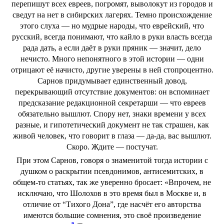
перепишут всех евреев, погромят, выволокут из городов и
сведут на нет в сибирских лагерях. Темно происхождение
этого слуха — но мудрые народы, что еврейский, что
русский, всегда понимают, что кайло в руки власть всегда
рада дать, а если даёт в руки пряник — значит, дело
нечисто. Много непонятного в этой истории — одни
отрицают её начисто, другие уверены в ней стопроцентно.
Сарнов придумывает единственный довод,
перекрывающий отсутствие документов: он вспоминает
предсказание редакционной секретарши — что евреев
обязательно вышлют. Спору нет, знаки времени у всех
разные, и гипотетический документ не так страшен, как
живой человек, что говорит в глаза — да-да, вас вышлют.
Скоро. Ждите — постучат.
При этом Сарнов, говоря о знаменитой тогда истории с
душком о раскрытии псевдонимов, антисемитских, в
общем-то статьях, так же уверенно бросает: «Впрочем, не
исключаю, что Шолохов в это время был в Москве и, в
отличие от “Тихого Дона”, где насчёт его авторства
имеются большие сомнения, это своё произведение
9