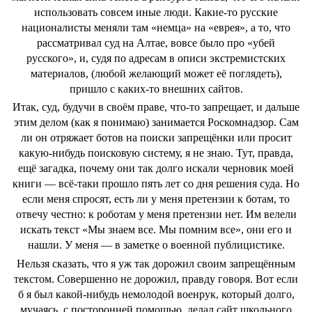
использовать совсем иные люди. Какие-то русские
националисты меняли там «немца» на «еврея», а то, что
рассматривал суд на Алтае, вовсе было про «убей
русского», и, судя по адресам в описи экстремистских
материалов, (любой желающий может её поглядеть),
пришло с каких-то внешних сайтов.
Итак, суд, будучи в своём праве, что-то запрещает, и дальше
этим делом (как я понимаю) занимается Роскомнадзор. Сам
ли он отряжает ботов на поиски запрещёнки или просит
какую-нибудь поисковую систему, я не знаю. Тут, правда,
ещё загадка, почему они так долго искали черновик моей
книги — всё-таки прошло пять лет со дня решения суда. Но
если меня спросят, есть ли у меня претензии к ботам, то
отвечу честно: к роботам у меня претензии нет. Им велели
искать текст «Мы знаем все. Мы помним все», они его и
нашли. У меня — в заметке о военной публицистике.
Нельзя сказать, что я уж так дорожил своим запрещённым
текстом. Совершенно не дорожил, правду говоря. Вот если
б я был какой-нибудь немолодой военрук, который долго,
мучаясь, с посторонней помощью, делал сайт школьного