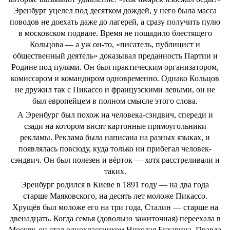
Эренбург уцелел под десятком дождей, у него была масса
поводов не доехать даже до лагерей, а сразу получить пулю
в московском подвале. Время не пощадило блестящего
Кольцова — а уж он-то, «писатель, публицист и
общественный деятель» доказывал преданность Партии и
Родине под пулями. Он был практическим организатором,
комиссаром и командиром одновременно. Однако Кольцов
не дружил так с Пикассо и французскими левыми, он не
был европейцем в полном смысле этого слова.
А Эренбург был похож на человека-сэндвич, спереди и
сзади на котором висят картонные прямоугольники
рекламы. Реклама была написана на разных языках, и
появлялась повсюду, куда только ни прибегал человек-
сэндвич. Он был полезен и вёрток — хотя расстреливали и
таких.
Эренбург родился в Киеве в 1891 году — на два года
старше Маяковского, на десять лет моложе Пикассо.
Хрущёв был моложе его на три года, Сталин — старше на
двенадцать. Когда семья (довольно зажиточная) переехала в
Москву, он стал одноклассником Николая Бухарина. Правда