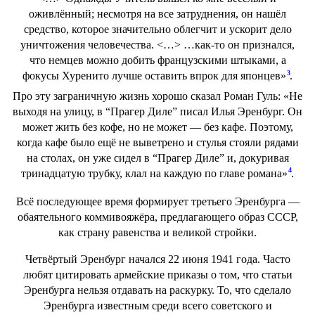
оживлённый; несмотря на все затруднения, он нашёл
средство, которое значительно облегчит и ускорит дело
уничтожения человечества. <…> …как-то он признался,
что немцев можно добить французскими штыками, а
3
фокусы Хуренито лучше оставить впрок для японцев»
.
Про эту заграничную жизнь хорошо сказал Роман Гуль: «Не
выходя на улицу, в “Прагер Диле” писал Илья Эренбург. Он
может жить без кофе, но не может — без кафе. Поэтому,
когда кафе было ещё не выветрено и стулья стояли рядами
на столах, он уже сидел в “Прагер Диле” и, докуривая
4
тринадцатую трубку, клал на каждую по главе романа»
.
Всё последующее время формирует третьего Эренбурга —
обаятельного коммивояжёра, предлагающего образ СССР,
как страну равенства и великой стройки.
Четвёртый Эренбург начался 22 июня 1941 года. Часто
любят цитировать армейские приказы о том, что статьи
Эренбурга нельзя отдавать на раскурку. То, что сделало
Эренбурга известным среди всего советского и