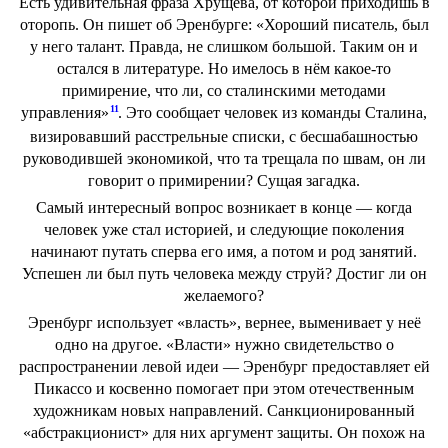
Есть удивительная фраза Хрущёва, от которой приходишь в
оторопь. Он пишет об Эренбурге: «Хороший писатель, был
у него талант. Правда, не слишком большой. Таким он и
остался в литературе. Но имелось в нём какое-то
примирение, что ли, со сталинскими методами
11
управления»
. Это сообщает человек из команды Сталина,
визировавший расстрельные списки, с бесшабашностью
руководившей экономикой, что та трещала по швам, он ли
говорит о примирении? Сущая загадка.
Самый интересный вопрос возникает в конце — когда
человек уже стал историей, и следующие поколения
начинают путать сперва его имя, а потом и род занятий.
Успешен ли был путь человека между струй? Достиг ли он
желаемого?
Эренбург использует «власть», вернее, выменивает у неё
одно на другое. «Власти» нужно свидетельство о
распространении левой идеи — Эренбург предоставляет ей
Пикассо и косвенно помогает при этом отечественным
художникам новых направлений. Санкционированный
«абстракционист» для них аргумент защиты. Он похож на