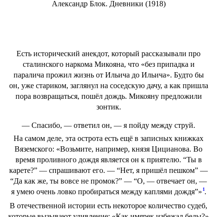
Александр Блок. Дневники (1918)
Есть исторический анекдот, который рассказывали про
сталинского наркома Микояна, что «без припадка и
паралича прожил жизнь от Ильича до Ильича». Будто бы
он, уже стариком, заглянул на соседскую дачу, а как пришла
пора возвращаться, пошёл дождь. Микояну предложили
зонтик.
— Спасибо, — ответил он, — я пойду между струй.
На самом деле, эта острота есть ещё в записных книжках
Вяземского: «Возьмите, например, князя Цицианова. Во
время проливного дождя является он к приятелю. “Ты в
карете?” — спрашивают его. — “Нет, я пришёл пешком” —
“Да как же, ты вовсе не промок?” — “О, — отвечает он, —
1
я умею очень ловко пробираться между каплями дождя”»
.
В отечественной истории есть некоторое количество судеб,
которые вызывают удивление: «Как имярек избежал беды?»