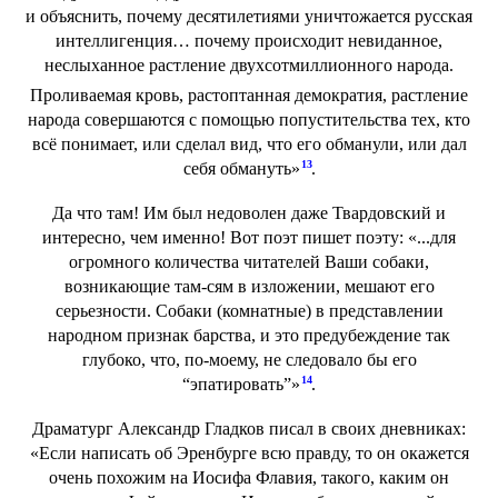
и объяснить, почему десятилетиями уничтожается русская
интеллигенция… почему происходит невиданное,
неслыханное растление двухсотмиллионного народа.
Проливаемая кровь, растоптанная демократия, растление
народа совершаются с помощью попустительства тех, кто
всё понимает, или сделал вид, что его обманули, или дал
13
себя обмануть»
.
Да что там! Им был недоволен даже Твардовский и
интересно, чем именно! Вот поэт пишет поэту: «...для
огромного количества читателей Ваши собаки,
возникающие там-сям в изложении, мешают его
серьезности. Собаки (комнатные) в представлении
народном признак барства, и это предубеждение так
глубоко, что, по-моему, не следовало бы его
14
“эпатировать”»
.
Драматург Александр Гладков писал в своих дневниках:
«Если написать об Эренбурге всю правду, то он окажется
очень похожим на Иосифа Флавия, такого, каким он