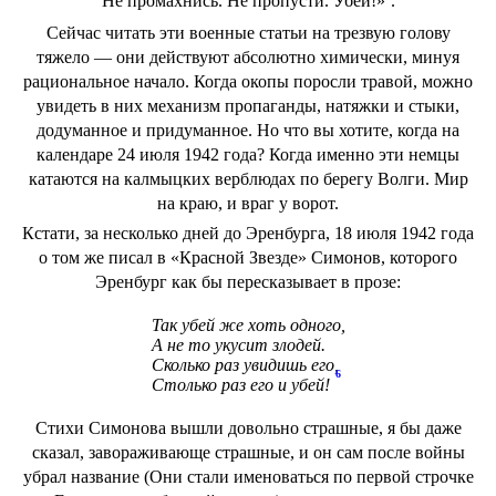
Не промахнись. Не пропусти. Убей!»
.
Сейчас читать эти военные статьи на трезвую голову
тяжело — они действуют абсолютно химически, минуя
рациональное начало. Когда окопы поросли травой, можно
увидеть в них механизм пропаганды, натяжки и стыки,
додуманное и придуманное. Но что вы хотите, когда на
календаре 24 июля 1942 года? Когда именно эти немцы
катаются на калмыцких верблюдах по берегу Волги. Мир
на краю, и враг у ворот.
Кстати, за несколько дней до Эренбурга, 18 июля 1942 года
о том же писал в «Красной Звезде» Симонов, которого
Эренбург как бы пересказывает в прозе:
Так убей же хоть одного,
А не то укусит злодей.
Сколько раз увидишь его,
6
Столько раз его и убей!
Cтихи Симонова вышли довольно страшные, я бы даже
сказал, завораживающе страшные, и он сам после войны
убрал название (Они стали именоваться по первой строчке