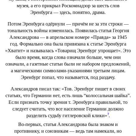
музея, а его прикрыл Роскомнадзор за шесть слов
Эренбурга — здесь, понятно, драма.
Потом Эренбурга одёрнули — причём не за эти строки —
тональность войны изменилась. Появилась статья Георгия
Александрова — в апрельском номере «Правда» за 1945
год. Формально она была привязана к статье Эренбурга
«Хватит» и называлась «Товарищ Эренбург упрощает». Это
было время, когда слова означали больше, чем они
означали, а газетные статьи были не набором предложений,
а магическими символами-указаниями третьим лицам.
Эренбург попал, что называется, под раздачу.
Александров писал так: «Тов. Эренбург пишет в своих
статьях, что Германии нет, есть лишь “колоссальная шайка”.
Если признать точку зрения т. Эренбурга правильной, то
следует считать, что все население Германии должно
7
разделить судьбу гитлеровской клики»
.
Во-первых, статья Александрова была знаком и
противнику, и союзникам — ведь там намекали, но