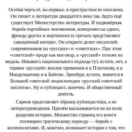
Особая черта её, во-первых, в пристрастности описания.
Он пишет о литературе двадцатого века так, будто ещё
существует Министерство литературы. И подковёрная
борьба партийных чиновников, компромиссы одних,
фронда других и жертвенность третьих представляют
самоценный интерес. Он открыто делит писателей-
современников на «русских» и «советских». При этом
«советский» вроде как выговор, а «русский» похоже на
медаль. Никакого национального подхода тут, кстати, нет, а
термин «русский» вполне применим и к Платонову, и к
Мандельштаму и к Бабелю. Эренбург, кстати, значится в
Большой советской энциклопедии «русский советский
писатель». Ну и публицист, конечно. И общественный
деятель.
Сарнов представляет образец публицистики, а не
литературоведения. Причём высказывается он по всем
разделам истории. Множество страниц его книги
посвящено трагическому периоду — борьбе с
космополитами. И, конечно, возникает история о том, что