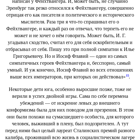
написан у Фейхтвангера. И, может быть, не случайно
Эренбург так резко относился к Фейхтвангеру, совершенно
отрицая его как писателя и политического и исторического
мыслителя. Раза три я что-то спрашивал его о
Фейхтвангере, и каждый раз он отвечал, что терпеть его не
может и не хочет о нём говорить. Может быть, И. Г.
угадывал сходство, считал его для себя оскорбительным и
отбрасывал от себя. Пишу это при полной симпатии к Илье
Григорьевичу. Но и Иосиф Флавий — один из самых
симпатичных героев Фейхтвангера и, бесспорно, самый
умный. И уж конечно, Иосиф Флавий во всех отношениях
15
выше всех императоров, при которых он действовал»
.
Некоторые дети юга, особенно выросшие позже, тоже не
верили в успех двойной игры. Сама по себе перемена
убеждений — от искренне левых до внешнего
конформизма была для них поводом для презрения. В этом
они были похожи на сумасшедшего особиста, для которого
человек, выживший в плену, был подозрителен. А тут
перед ними был целый лауреат Сталинских премий разного
калибра, проживший всю жизнь в социалистическом лагере