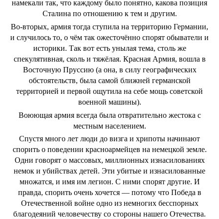
намекали так, что каждому было понятно, какова позиция
Сталина по отношению к тем и другим.
Во-вторых, армия тогда ступила на территорию Германии,
и случилось то, о чём так ожесточённо спорят обыватели и
историки. Так вот есть унылая тема, столь же
спекулятивная, сколь и тяжёлая. Красная Армия, вошла в
Восточную Пруссию (а она, в силу географических
обстоятельств, была самой ближней германской
территорией и первой ощутила на себе мощь советской
военной машины).
Воюющая армия всегда была отвратительно жестока с
местным населением.
Спустя много лет люди до визга и хрипоты начинают
спорить о поведении красноармейцев на немецкой земле.
Одни говорят о массовых, миллионных изнасилованиях
немок и убийствах детей. Эти убитые и изнасилованные
множатся, и имя им легион. С ними спорят другие. И
правда, спорить очень хочется — потому что Победа в
Отечественной войне одно из немногих бесспорных
благодеяний человечеству со стороны нашего Отечества.