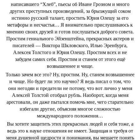
написавшего “Хлеб”, пьесы об Иване Грозном и много
других преступных произведений, за брызжущий соком
истинно русский талант, простить Юрия Олешу за его
метафоры и несчастья… Я внимательно прислушиваюсь к
мнению своих друзей и готов послушаться доброго совета.
Простим гениального Эйзенштейна, прекрасных актеров и
писателей — Виктора Шкловского, Илью Эренбурга,
Алексея Толстого и Юрия Олешу. Простим всех и не
забудем самих себя. Простим и станем от этого ещё
возвышеннее и чище.
Только зачем все это? Ну, простим. Ну, станем возвышеннее
и чище. Но будет ли это научно? Я ведь писал о том, что
они негодяи и предатели не потому, что вот лично у меня
Алексей Толстой отобрал рубль. Наоборот, когда меня
арестовали, он даже пытался помочь мне, чего старательно
избегали другие, объясняя многое сложностью
международного положения…
Вы хотите защитить этих прекрасных людей и себя тоже, а
ведь это к науке отношения не имеет. Защищая и требуя от
меня душевной щедрости и понимания, вы мешаете понять