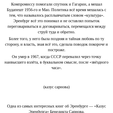
Компромиссу помогали спутник и Гагарин, а мешал
Будапешт 1956-го и Мао. Политика всё время мешалась с
тем, что называлось расплывчатым словом «культура».
Эренбург всё это понимал и не оставлял попыток
переговариваться и договариваться, перемещался между
струй туда и обратно.
Более того, у него была поздняя и тайная любовь по ту
сторону, и власть, зная всё это, сделала поводок покороче и
построже.
Он умер в 1967, когда СССР перевалил через точку
наивысшего взлёта, в буквальном смысле, после «звёздного
часа».
(казус сарнова)
Одна из самых интересных книг об Эренбурге — «Казус
Эренбурга» Бенедикта Сарнова.