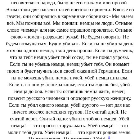
несоветского народа, было не его стихами или прозой.
Этим стали две тысячи статей военного времени. Взятые из
газеты, они собирались в карманные сборники: «Мы знаем
всё. Мы помним всё. Мы поняли: немцы не люди. Отныне
слово «немец» для нас самое страшное проклятье. Отныне
слово «немец» разряжает ружьё. Не будем говорить. Не
будем возмущаться. Будем убивать. Если ты не убил за день
хотя бы одного немца, твой день пропал. Если ты думаешь,
что за тебя немца убьёт твой сосед, ты не понял угрозы.
Если ты не убьешь немца, немец убьет тебя. Он возьмет
твоих и будет мучить их в своей окаянной Германии. Если
ты не можешь убить немца пулей, убей немца штыком.
Если на твоем участке затишье, если ты ждешь боя, убей
немца до боя. Если ты оставишь немца жить, немец
повесит русского человека и опозорит русскую женщину.
Если ты убил одного немца, убей другого — нет для нас
ничего веселее немецких трупов. Не считай дней. Не
считай верст. Считай одно: убитых тобою немцев. Убей
немца! — это просит старуха-мать. Убей немца! — это
молит тебя дитя. Убей немца! — это кричит родная земля.
5