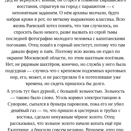
восстания, спрыгнув на город с парашютом — с
непонятным заданием. О нём архивы молчали, будто
набрав крови в рот, по меткому выражению классика. Всю
жизнь Раевский хотел понять, что там случилось, но
спросить было некого, разве вызвать из серой тьмы
последней фотографии молодого человека с капитанскими
погонами. Отец пошёл в горный институт, потому что там
давали форму и паёк. Поэтому всю жизнь он ездил по
окраине Московской области, по этим шахтным посёлкам.
Нет, не рядовым шахтёром, конечно, но служба у него была
подсудная — случись что с крепежом подземных кротовьих
нор, его, может, и не расстреляли б в потеплевшие уже
времена, но сидеть пришлось бы долго.
А уголь тут был дурной, с большой зольностью. Зольность
— таково было слово. Уголь кормил электростанцию в
Суворове, сыпался в бункера паровозов, пока его не убил
дешёвый газ — то, что пришло в цистернах и трубах с
востока, сделало ненужным чёрное золото. Отец
рассказывал, что зольное золото начали копать ещё при
Екатерине, а бросили совсем недавно. Впрочем, отец про