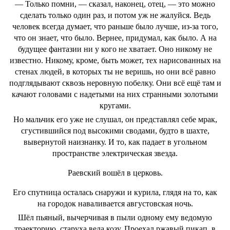
— Только помни, — сказал, наконец, отец, — это можно
сделать только один раз, и потом уж не жалуйся. Ведь
человек всегда думает, что раньше было лучше, из-за того,
что он знает, что было. Вернее, придумал, как было. А на
будущее фантазии ни у кого не хватает. Оно никому не
известно. Никому, кроме, быть может, тех нарисованных на
стенах людей, в которых ты не веришь, но они всё равно
подглядывают сквозь неровную побелку. Они всё ещё там и
качают головами с надетыми на них странными золотыми
кругами.
Но мальчик его уже не слушал, он представлял себе мрак,
сгустившийся под высокими сводами, будто в шахте,
вывернутой наизнанку. И то, как падает в угольном
пространстве электрическая звезда.
Раевский вошёл в церковь.
Его спутница осталась снаружи и курила, глядя на то, как
на городок наваливается августовская ночь.
Шёл пьяный, вычерчивая в пыли одному ему ведомую
траекторию, старуха вела козу. Проехал ржавый пикап, в