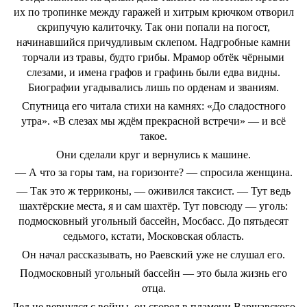
их по тропинке между гаражей и хитрым крючком отворил
скрипучую калиточку. Так они попали на погост,
начинавшийся причудливым склепом. Надгробные камни
торчали из травы, будто грибы. Мрамор обтёк чёрными
слезами, и имена графов и графинь были едва видны.
Биографии угадывались лишь по орденам и званиям.
Спутница его читала стихи на камнях: «До сладостного
утра». «В слезах мы ждём прекрасной встречи» — и всё
такое.
Они сделали круг и вернулись к машине.
— А что за горы там, на горизонте? — спросила женщина.
— Так это ж терриконы, — оживился таксист. — Тут ведь
шахтёрские места, я и сам шахтёр. Тут повсюду — уголь:
подмосковный угольный бассейн, Мосбасс. До пятьдесят
седьмого, кстати, Московская область.
Он начал рассказывать, но Раевский уже не слушал его.
Подмосковный угольный бассейн — это была жизнь его
отца.
Дед не вернулся с войны, он сгорел в пламени Варшавского