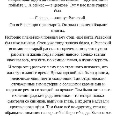
поймёте… А сейчас — в церковь. Тут у нас планетарий
был.
— Я знаю, — кивнул Раевский.
Он всё знал про планетарий. Он знал про него больше
многих.
Историю планетария поведал ему отец, ещё когда Раевский
был школьником. Отец уже тогда тяжело болел, и Раевский
вспоминал старый рассказ о горячем камне, что нужно
разбить, и жизнь тогда пойдёт наново. Только всегда
оказывалось, что бить по камню нельзя, а нужно терпеть.
И тогда отец рассказал ему про странного человека, что
жил тут в давнее время. Время «до войны» было давним,
неисчислимым, почти сказочным. Там отцы носили
отглаженные гимнастёрки с большими карманами и
широкие ремни со звездой на пряжке. Там были живы все
их ленинградские родственники, что теперь только
смотрели со снимков, выпучив глаза, а их дети надували
круглые пока щёки. Там было всё по-другому, если не
обращать внимания на перегибы. Перегибы, да. Было такое