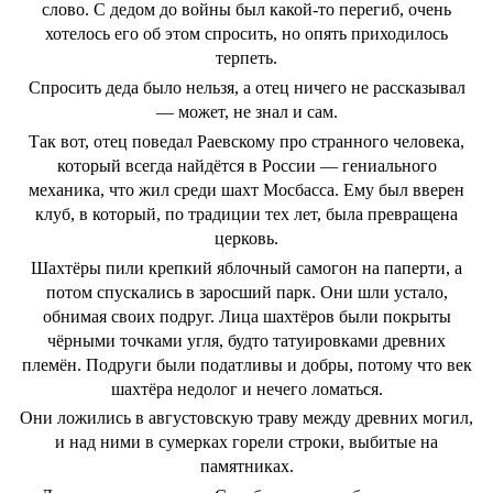
слово. С дедом до войны был какой-то перегиб, очень
хотелось его об этом спросить, но опять приходилось
терпеть.
Спросить деда было нельзя, а отец ничего не рассказывал
— может, не знал и сам.
Так вот, отец поведал Раевскому про странного человека,
который всегда найдётся в России — гениального
механика, что жил среди шахт Мосбасса. Ему был вверен
клуб, в который, по традиции тех лет, была превращена
церковь.
Шахтёры пили крепкий яблочный самогон на паперти, а
потом спускались в заросший парк. Они шли устало,
обнимая своих подруг. Лица шахтёров были покрыты
чёрными точками угля, будто татуировками древних
племён. Подруги были податливы и добры, потому что век
шахтёра недолог и нечего ломаться.
Они ложились в августовскую траву между древних могил,
и над ними в сумерках горели строки, выбитые на
памятниках.