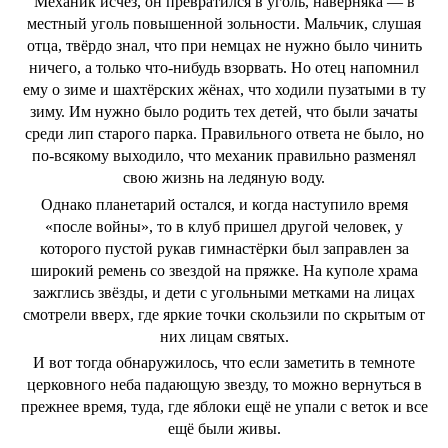
Механик исчез, он превратился в уголь, наверняка — в
местный уголь повышенной зольности. Мальчик, слушая
отца, твёрдо знал, что при немцах не нужно было чинить
ничего, а только что-нибудь взорвать. Но отец напомнил
ему о зиме и шахтёрских жёнах, что ходили пузатыми в ту
зиму. Им нужно было родить тех детей, что были зачаты
среди лип старого парка. Правильного ответа не было, но
по-всякому выходило, что механик правильно разменял
свою жизнь на ледяную воду.
Однако планетарий остался, и когда наступило время
«после войны», то в клуб пришел другой человек, у
которого пустой рукав гимнастёрки был заправлен за
широкий ремень со звездой на пряжке. На куполе храма
зажглись звёзды, и дети с угольными метками на лицах
смотрели вверх, где яркие точки скользили по скрытым от
них лицам святых.
И вот тогда обнаружилось, что если заметить в темноте
церковного неба падающую звезду, то можно вернуться в
прежнее время, туда, где яблоки ещё не упали с веток и все
ещё были живы.