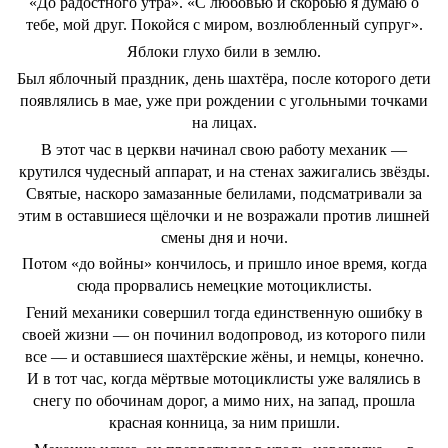
«До радостного утра». «С любовью и скорбью я думаю о
тебе, мой друг. Покойся с миром, возлюбленный супруг».
Яблоки глухо били в землю.
Был яблочный праздник, день шахтёра, после которого дети
появлялись в мае, уже при рождении с угольными точками
на лицах.
В этот час в церкви начинал свою работу механик —
крутился чудесный аппарат, и на стенах зажигались звёзды.
Святые, наскоро замазанные белилами, подсматривали за
этим в оставшиеся щёлочки и не возражали против лишней
смены дня и ночи.
Потом «до войны» кончилось, и пришло иное время, когда
сюда прорвались немецкие мотоциклисты.
Гений механики совершил тогда единственную ошибку в
своей жизни — он починил водопровод, из которого пили
все — и оставшиеся шахтёрские жёны, и немцы, конечно.
И в тот час, когда мёртвые мотоциклисты уже валялись в
снегу по обочинам дорог, а мимо них, на запад, прошла
красная конница, за ним пришли.