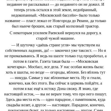
недавнее не рассказывал — до недавнего он не дожил. И
теперь уголь остался в этой земле, недобранный,
недокопанный. «Московский бассейн» было только
название — пласт лежал от Новгорода до Рязани, да только
был нынче брошен, как старый колхозный трактор.
С некоторым усилием Раевский вернулся на дорогу, к
старой чужой машине.
— И шуточку «даёшь стране угля» мы чувствуем на
собственных ладонях, да! — закончил уже таксист. — Но я
не примазываюсь. Я ведь на шахте только год проработал, а
потом в газете. Газета такая была — «Московская
кочегарка». Мосбасс, все дела. У нас особая жизнь была:
хоть и шахты, но везде — огороды, яблони. Без яблонь тут
— никуда. Самые у нас яблоневые места. Ну и гнали,
конечно, как без этого. Вы сейчас в церковь пойдёте, а
потом я вас ещё к истоку Дона свожу. Я знаю, где
настоящий исток, — вы не верьте тому, что про него пишут.
Здесь два места есть — одно парадное, с памятником, куда
свадьбы возят, а другое — настоящее. Парадное, конечно,
покрасивше будет, да только настоящее — другое. Сами