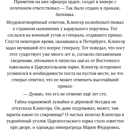
Приметив на шее офицера орден, солдат в кивере с
почтением ответствовал:— Так было отдано в приказе,
батюшка.
Неудовлетворённый ответом, Клингер полюбопытствовал
о странном назначении у караульного поручика. Тот
сослался на военный устав и генерала, отдавшего приказ.
Спустя некоторое время, оказавшись в Петербурге, Клингер
задал мучивший его вопрос генералу. Тот поведал, что пост
этот существует уже много лет и, согласно письменным
сведениям, обозначен в пятистах шагах от Восточного
павильона в Царскосельском парке. Клингер осторожно
усомнился в необходимости поста на пустом месте, на что
генерал ответил, что не может отменить высочайший
приказ:
— Думаю, что его не отменят ещё лет сто.
Тайна охраняемой лужайки и дёрновой беседки не
отпускала Клингера. Он даже подумывал, может, там
зарыты какие-то сокровища? О частых визитах Клингера в
уединённый уголок Царскосельского парка стало известно
при дворе, и однажды императрица Мария Фёдоровна,