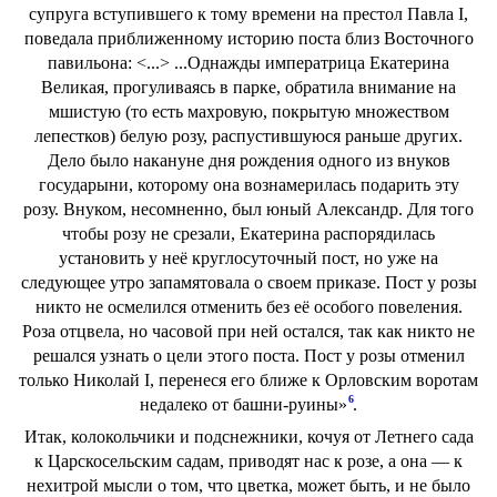
супруга вступившего к тому времени на престол Павла I,
поведала приближенному историю поста близ Восточного
павильона: <...> ...Однажды императрица Екатерина
Великая, прогуливаясь в парке, обратила внимание на
мшистую (то есть махровую, покрытую множеством
лепестков) белую розу, распустившуюся раньше других.
Дело было накануне дня рождения одного из внуков
государыни, которому она вознамерилась подарить эту
розу. Внуком, несомненно, был юный Александр. Для того
чтобы розу не срезали, Екатерина распорядилась
установить у неё круглосуточный пост, но уже на
следующее утро запамятовала о своем приказе. Пост у розы
никто не осмелился отменить без её особого повеления.
Роза отцвела, но часовой при ней остался, так как никто не
решался узнать о цели этого поста. Пост у розы отменил
только Николай I, перенеся его ближе к Орловским воротам
6
недалеко от башни-руины»
.
Итак, колокольчики и подснежники, кочуя от Летнего сада
к Царскосельским садам, приводят нас к розе, а она — к
нехитрой мысли о том, что цветка, может быть, и не было