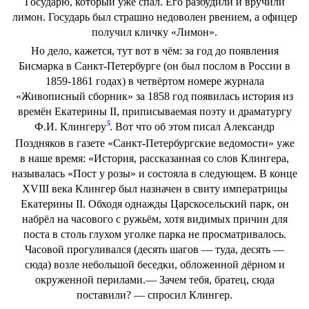
Государю, который уже спал. Его разбудили и вручили
лимон. Государь был страшно недоволен рвением, а офицер
получил кличку «Лимон».
Но дело, кажется, тут вот в чём: за год до появления
Бисмарка в Санкт-Петербурге (он был послом в России в
1859-1861 годах) в четвёртом номере журнала
«Живописный сборник» за 1858 год появилась история из
времён Екатерины II, приписываемая поэту и драматургу
5
Ф.И. Клингеру
. Вот что об этом писал Александр
Поздняков в газете «Санкт-Петербургские ведомости» уже
в наше время: «История, рассказанная со слов Клингера,
называлась «Пост у розы» и состояла в следующем. В конце
XVIII века Клингер был назначен в свиту императрицы
Екатерины II. Обходя однажды Царскосельский парк, он
набрёл на часового с ружьём, хотя видимых причин для
поста в столь глухом уголке парка не просматривалось.
Часовой прогуливался (десять шагов — туда, десять —
сюда) возле небольшой беседки, обложенной дёрном и
окруженной перилами.— Зачем тебя, братец, сюда
поставили? — спросил Клингер.