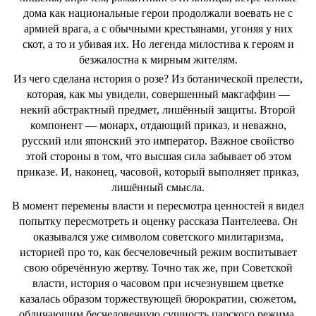
дома как национальные герои продолжали воевать не с
армией врага, а с обычными крестьянами, угоняя у них
скот, а то и убивая их. Но легенда милостива к героям и
безжалостна к мирным жителям.
Из чего сделана история о розе? Из ботанической прелести,
которая, как мы увидели, совершенный макгаффин —
некий абстрактный предмет, лишённый защиты. Второй
компонент — монарх, отдающий приказ, и неважно,
русский или японский это император. Важное свойство
этой стороны в том, что высшая сила забывает об этом
приказе. И, наконец, часовой, который выполняет приказ,
лишённый смысла.
В момент перемены власти и пересмотра ценностей я видел
попытку пересмотреть и оценку рассказа Пантелеева. Он
оказывался уже символом советского милитаризма,
историей про то, как бесчеловечный режим воспитывает
свою обречённую жертву. Точно так же, при Советской
власти, история о часовом при исчезнувшем цветке
казалась образом торжествующей бюрократии, сюжетом,
обличающим бесчеловечную сущность царского режима.