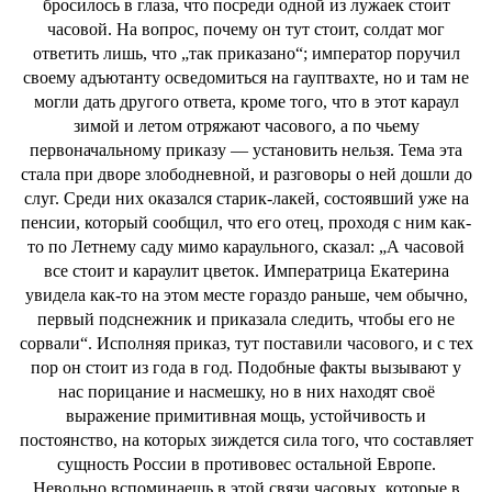
бросилось в глаза, что посреди одной из лужаек стоит
часовой. На вопрос, почему он тут стоит, солдат мог
ответить лишь, что „так приказано“; император поручил
своему адъютанту осведомиться на гауптвахте, но и там не
могли дать другого ответа, кроме того, что в этот караул
зимой и летом отряжают часового, а по чьему
первоначальному приказу — установить нельзя. Тема эта
стала при дворе злободневной, и разговоры о ней дошли до
слуг. Среди них оказался старик-лакей, состоявший уже на
пенсии, который сообщил, что его отец, проходя с ним как-
то по Летнему саду мимо караульного, сказал: „А часовой
все стоит и караулит цветок. Императрица Екатерина
увидела как-то на этом месте гораздо раньше, чем обычно,
первый подснежник и приказала следить, чтобы его не
сорвали“. Исполняя приказ, тут поставили часового, и с тех
пор он стоит из года в год. Подобные факты вызывают у
нас порицание и насмешку, но в них находят своё
выражение примитивная мощь, устойчивость и
постоянство, на которых зиждется сила того, что составляет
сущность России в противовес остальной Европе.
Невольно вспоминаешь в этой связи часовых, которые в