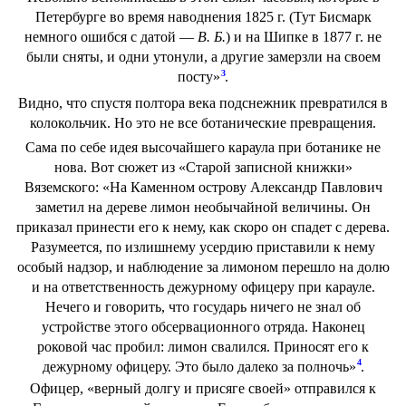
Петербурге во время наводнения 1825 г. (Тут Бисмарк
немного ошибся с датой —
В. Б.
) и на Шипке в 1877 г. не
были сняты, и одни утонули, а другие замерзли на своем
3
посту»
.
Видно, что спустя полтора века подснежник превратился в
колокольчик. Но это не все ботанические превращения.
Сама по себе идея высочайшего караула при ботанике не
нова. Вот сюжет из «Старой записной книжки»
Вяземского: «На Каменном острову Александр Павлович
заметил на дереве лимон необычайной величины. Он
приказал принести его к нему, как скоро он спадет с дерева.
Разумеется, по излишнему усердию приставили к нему
особый надзор, и наблюдение за лимоном перешло на долю
и на ответственность дежурному офицеру при карауле.
Нечего и говорить, что государь ничего не знал об
устройстве этого обсервационного отряда. Наконец
роковой час пробил: лимон свалился. Приносят его к
4
дежурному офицеру. Это было далеко за полночь»
.
Офицер, «верный долгу и присяге своей» отправился к