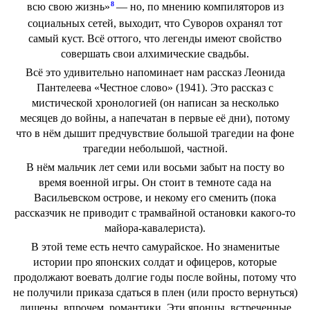
8
всю свою жизнь»
— но, по мнению компиляторов из
социальных сетей, выходит, что Суворов охранял тот
самый куст. Всё оттого, что легенды имеют свойство
совершать свои алхимические свадьбы.
Всё это удивительно напоминает нам рассказ Леонида
Пантелеева «Честное слово» (1941). Это рассказ с
мистической хронологией (он написан за несколько
месяцев до войны, а напечатан в первые её дни), потому
что в нём дышит предчувствие большой трагедии на фоне
трагедии небольшой, частной.
В нём мальчик лет семи или восьми забыт на посту во
время военной игры. Он стоит в темноте сада на
Васильевском острове, и некому его сменить (пока
рассказчик не приводит с трамвайной остановки какого-то
майора-кавалериста).
В этой теме есть нечто самурайское. Но знаменитые
истории про японских солдат и офицеров, которые
продолжают воевать долгие годы после войны, потому что
не получили приказа сдаться в плен (или просто вернуться)
лишены, впрочем, романтики. Эти японцы, встреченные