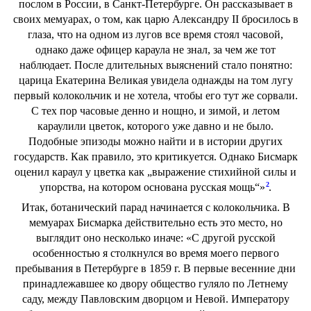
послом в России, в Санкт-Петербурге. Он рассказывает в
своих мемуарах, о том, как царю Александру II бросилось в
глаза, что на одном из лугов все время стоял часовой,
однако даже офицер караула не знал, за чем же тот
наблюдает. После длительных выяснений стало понятно:
царица Екатерина Великая увидела однажды на том лугу
первый колокольчик и не хотела, чтобы его тут же сорвали.
С тех пор часовые денно и нощно, и зимой, и летом
караулили цветок, которого уже давно и не было.
Подобные эпизоды можно найти и в истории других
государств. Как правило, это критикуется. Однако Бисмарк
оценил караул у цветка как „выражение стихийной силы и
2
упорства, на котором основана русская мощь“»
.
Итак, ботанический парад начинается с колокольчика. В
мемуарах Бисмарка действительно есть это место, но
выглядит оно несколько иначе: «С другой русской
особенностью я столкнулся во время моего первого
пребывания в Петербурге в 1859 г. В первые весенние дни
принадлежавшее ко двору общество гуляло по Летнему
саду, между Павловским дворцом и Невой. Императору