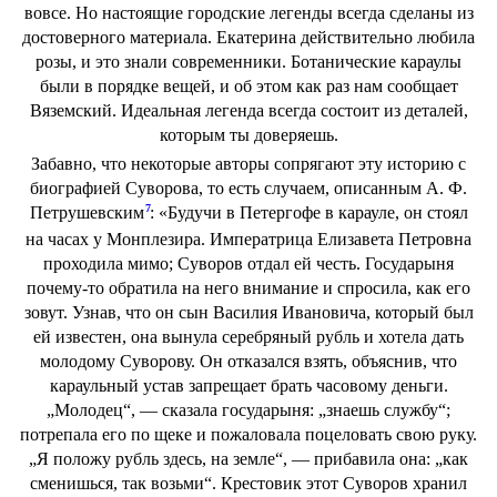
вовсе. Но настоящие городские легенды всегда сделаны из
достоверного материала. Екатерина действительно любила
розы, и это знали современники. Ботанические караулы
были в порядке вещей, и об этом как раз нам сообщает
Вяземский. Идеальная легенда всегда состоит из деталей,
которым ты доверяешь.
Забавно, что некоторые авторы сопрягают эту историю с
биографией Суворова, то есть случаем, описанным А. Ф.
7
Петрушевским
: «Будучи в Петергофе в карауле, он стоял
на часах у Монплезира. Императрица Елизавета Петровна
проходила мимо; Суворов отдал ей честь. Государыня
почему-то обратила на него внимание и спросила, как его
зовут. Узнав, что он сын Василия Ивановича, который был
ей известен, она вынула серебряный рубль и хотела дать
молодому Суворову. Он отказался взять, объяснив, что
караульный устав запрещает брать часовому деньги.
„Молодец“, — сказала государыня: „знаешь службу“;
потрепала его по щеке и пожаловала поцеловать свою руку.
„Я положу рубль здесь, на земле“, — прибавила она: „как
сменишься, так возьми“. Крестовик этот Суворов хранил